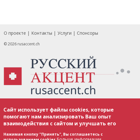
О проекте
Контакты
Услуги
Спонсоры
Footer
© 2026 rusaccent.ch
Все материалы, размещенные на веб-сайте rusaccent.ch, охраняются в
Сайт использует файлы cookies, которые
соответствии с законодательством Швейцарии об авторском праве и
международными соглашениями. Полное или частичное использование
помогают нам анализировать Ваш опыт
материалов возможно только с разрешения редакции. В случае полного
взаимодействия с сайтом и улучшать его
или частичного воспроизведения материалов сайта rusaccent.ch,
ОБЯЗАТЕЛЬНА АКТИВНАЯ ГИПЕРССЫЛКА на конкретный заимствованный
текст. Фотоизображения, размещенные редакцией rusaccent.ch, являются
Нажимая кнопку "Принять", Вы соглашаетесь с
ее исключительной собственностью. Полное или частичное
Больше информации
использованием cookies