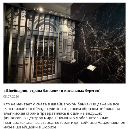
«Швейцария, страна банков» (и кисельных берегов)
08.07.2026
Кто не мечтает о счете в швейцарском банке? Но даже не все
счастливые его обладатели знают, каким образом небольшая
альпийская страна превратилась в один из ведущих
финансовых центров мира. Вниманию любознательных –
познавательная выставка, которая идет сейчас в Национальном
музее Швейцарии в Цюрихе.