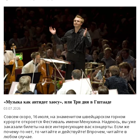
«Музыка как антидот хаосу», или Три дня в Гштааде
03.07.2026
Совсем скоро, 16 июля, на знаменитом швейцарском горном
курорте откроется Фестиваль имени Менухина. Надеюсь, вы уже
заказали билеты на все интересующие вас концерты. Если же
почему-то нет, то читайте и действуйте! Впрочем, читайте в
любом случае.