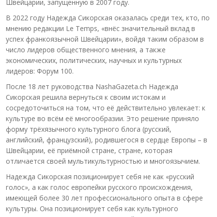
Швейцарии, запущенную в 2007 году.
В 2022 году Надежда Сикорская оказалась среди тех, кто, по
мнению редакции Le Temps, «внёс значительный вклад в
успех франкоязычной Швейцарии», войдя таким образом в
число лидеров общественного мнения, а также
экономических, политических, научных и культурных
лидеров: Форум 100.
После 18 лет руководства NashaGazeta.ch Надежда
Сикорская решила вернуться к своим истокам и
сосредоточиться на том, что её действительно увлекает: к
культуре во всём её многообразии. Это решение приняло
форму трёхязычного культурного блога (русский,
английский, французский), родившегося в сердце Европы – в
Швейцарии, её приёмной стране, стране, которая
отличается своей мультикультурностью и многоязычием.
Надежда Сикорская позиционирует себя не как «русский
голос», а как голос европейки русского происхождения,
имеющей более 30 лет профессионального опыта в сфере
культуры. Она позиционирует себя как культурного