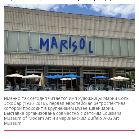
Именно так сегодня читается имя художницы Марии Соль
Эскобар (1930-2016), первая европейская ретроспектива
которой проходит в крупнейшем музее Швейцарии.
Выставка организована совместно с датским Louisiana
Museum of Modern Art и американским Buffalo AKG Art
Museum.