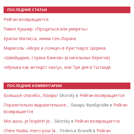
ПОСЛЕДНИЕ СТАТЬИ
Рейган возвращается
Павел Кушнир: «Продаться или умереть»
Краски Матисса, линии Сен-Лорана
Марисоль: «Море и солнце» в Кунстхаусе Цюриха
«Швейцария, страна банков» (и кисельных берегов)
«Музыка как антидот хаосу», или Три дня в Гштааде
ПОСЛЕДНИЕ КОММЕНТАРИИ
Большое спасибо, Лазарь!
Sikorsky в
Рейган возвращается
Поразительно выразительное…
Лазарь Фрейдгейм в
Рейган
возвращается
Moi aussi, je l’espère! Je…
Sikorsky в
Рейган возвращается
Chère Nadia, merci pour la…
Federica Brunelli в
Рейган