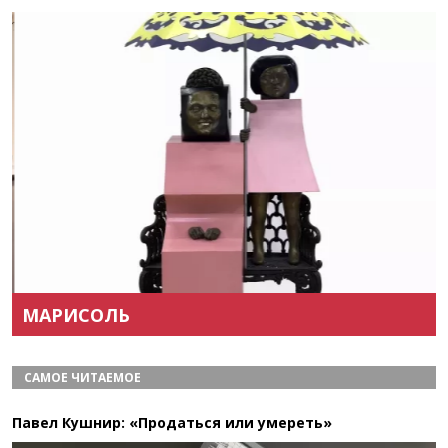
Назад
Вперёд
МАРИСОЛЬ
САМОЕ ЧИТАЕМОЕ
Павел Кушнир: «Продаться или умереть»