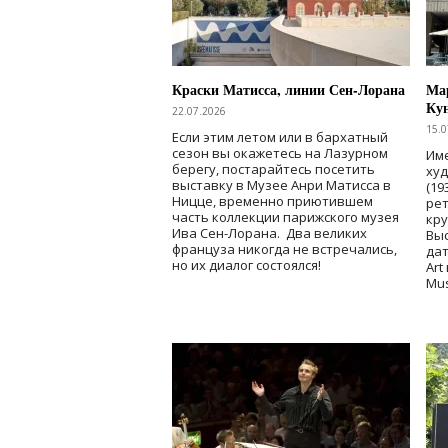
Краски Матисса, линии Сен-Лорана
Мар
Ку
22.07.2026
15.0
Если этим летом или в бархатный
сезон вы окажетесь на Лазурном
Име
берегу, постарайтесь посетить
ху
выставку в Музее Анри Матисса в
(19
Ницце, временно приютившем
рет
часть коллекции парижского музея
кр
Ива Сен-Лорана. Два великих
Выс
француза никогда не встречались,
дат
но их диалог состоялся!
Art
Mu