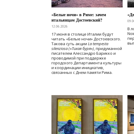
«Белые ночи» в Риме: зачем
«Д
итальянцам Достоевский?
09.0
12.06.2026
В л
Noi
17 июня в столице Италии будут
пе
читать «Белые ночи» Достоевского.
вы
Такова суть акции
La tempesta
silenziosa (
«
Тихая буря
»
)
, придуманной
писателем Алессандро Барикко и
проводимой при поддержке
городского Департамента культуры
и координации инициатив,
связанных с Днем памяти Рима.