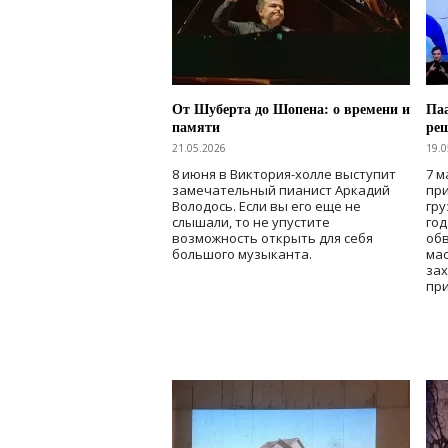
От Шуберта до Шопена: о времени и
Паа
памяти
ре
21.05.2026
19.0
8 июня в Виктория-холле выступит
7 м
замечательный пианист Аркадий
при
Володось. Если вы его еще не
гру
слышали, то не упустите
го
возможность открыть для себя
об
большого музыканта.
мас
зах
при