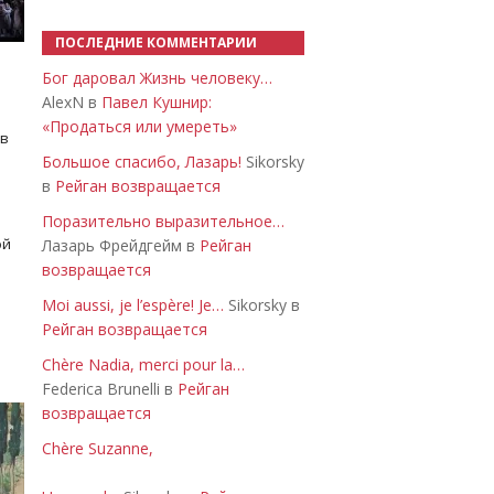
ПОСЛЕДНИЕ КОММЕНТАРИИ
Бог даровал Жизнь человеку…
AlexN в
Павел Кушнир:
«Продаться или умереть»
 в
Большое спасибо, Лазарь!
Sikorsky
в
Рейган возвращается
Поразительно выразительное…
ой
Лазарь Фрейдгейм в
Рейган
возвращается
Moi aussi, je l’espère! Je…
Sikorsky в
Рейган возвращается
Chère Nadia, merci pour la…
Federica Brunelli в
Рейган
возвращается
Chère Suzanne,