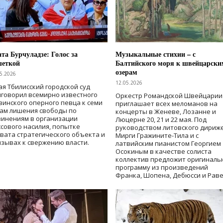
та Бурчуладзе: Голос за
Музыкальные стихии – с
шеткой
Балтийского моря к швейцарски
озерам
5.2026
12.05.2026
ая Тбилисский городской суд
говорил всемирно известного
Оркестр Романдской Швейцарии
зинского оперного певца к семи
приглашает всех меломанов на
дам лишения свободы
по
концерты в Женеве, Лозанне и
винениям в организации
Люцерне 20, 21 и 22 мая. Под
сового насилия, попытке
руководством литовского дириж
вата стратегического объекта и
Мирги Гражините-Тила и с
зывах к свержению власти
.
латвийским пианистом Георгием
Осокиным в качестве солиста
коллектив предложит оригиналь
программу из произведений
Франка, Шопена, Дебюсси и Раве