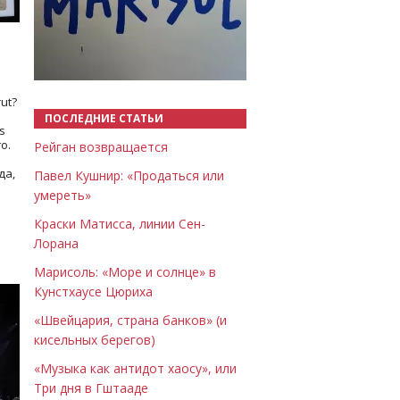
Назад
Вперёд
ut?
ПОСЛЕДНИЕ СТАТЬИ
s
о.
Рейган возвращается
да,
Павел Кушнир: «Продаться или
умереть»
Краски Матисса, линии Сен-
Лорана
Марисоль: «Море и солнце» в
Кунстхаусе Цюриха
«Швейцария, страна банков» (и
кисельных берегов)
«Музыка как антидот хаосу», или
Три дня в Гштааде