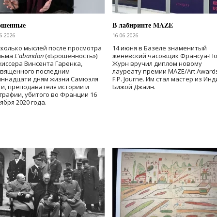
ошенные
В лабиринте MAZE
6.2026
16.06.2026
колько мыслей после просмотра
14 июня в Базеле знаменитый
льма
L'abandon
(«Брошенность»)
женевский часовщик Франсуа-П
иссера Винсента Гаренка,
Журн вручил диплом новому
священного последним
лауреату премии MAZE/Art Award
иннадцати дням жизни Самюэля
F.P. Journe. Им стал мастер из Ин
и, преподавателя истории и
Бижой Джаин.
графии, убитого во Франции 16
ября 2020 года.