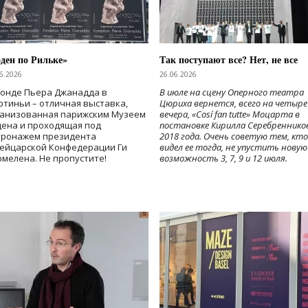
ден по Рильке»
Так поступают все? Нет, не все
6.2026
26.06.2026
Фонде Пьера Джанадда в
В июле на сцену Оперного театра
тиньи – отличная выставка,
Цюриха вернется, всего на четыре
ганизованная парижским Музеем
вечера, «Cosí fan tutte» Моцарта в
дена и проходящая под
постановке Кирилла Серебреннико
тронажем президента
2018 года. Очень советую тем, кто
ейцарской Конфедерации Ги
видел ее тогда, не упустить новую
мелена. Не пропустите!
возможность 3, 7, 9 и 12 июля.