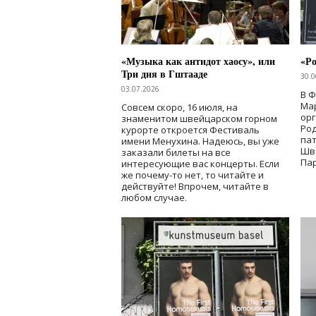
«Музыка как антидот хаосу», или
«Ро
Три дня в Гштааде
30.0
03.07.2026
В 
Мар
Совсем скоро, 16 июля, на
ор
знаменитом швейцарском горном
Ро
курорте откроется Фестиваль
па
имени Менухина. Надеюсь, вы уже
Шв
заказали билеты на все
Пар
интересующие вас концерты. Если
же почему-то нет, то читайте и
действуйте! Впрочем, читайте в
любом случае.