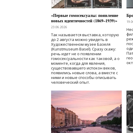
«Первые гомосексуалы: появление
Бр
новых идентичностей (1869–1939)»
19.0
23.06.2026
Нес
фи
Так называется выставка, которую
реж
до 2 августа можно увидеть в
по
Художественном музее Базеля
од
(Kunstmuseum Basel). Сразу скажу:
Пат
речь идет не о появлении
гео
гомосексуальности как таковой, а о
окт
моменте, когда для явления,
существовавшего испокон веков,
появились новые слова, а вместе с
ними и новые способы описывать
человеческий опыт.