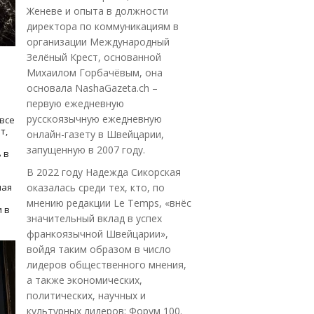
Женеве и опыта в должности
директора по коммуникациям в
организации Международный
Зелёный Крест, основанной
Михаилом Горбачёвым, она
основала NashaGazeta.ch –
первую ежедневную
русскоязычную ежедневную
все
т,
онлайн-газету в Швейцарии,
запущенную в 2007 году.
 в
В 2022 году Надежда Сикорская
ная
оказалась среди тех, кто, по
мнению редакции Le Temps, «внёс
 в
значительный вклад в успех
франкоязычной Швейцарии»,
войдя таким образом в число
лидеров общественного мнения,
а также экономических,
политических, научных и
культурных лидеров: Форум 100.