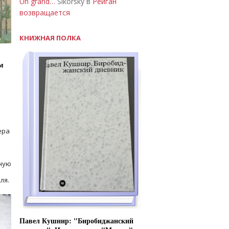
Un grand…
Sikorsky в
Рейган
возвращается
КНИЖНАЯ ПОЛКА
м
ера
ную
ля.
Павел Кушнир: "Биробиджанский