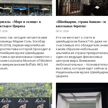
исоль: «Море и солнце» в
«Швейцария, страна банков» (и
нстхаусе Цюриха
кисельных берегов)
7.2026
08.07.2026
нно так сегодня читается имя
Кто не мечтает о счете в
дожницы Марии Соль Эскобар
швейцарском банке? Но даже не 
30-2016), первая европейская
счастливые его обладатели знаю
роспектива которой проходит в
каким образом небольшая
упнейшем музее Швейцарии.
альпийская страна превратилась
тавка организована совместно с
один из ведущих финансовых
ским Louisiana Museum of Modern
центров мира. Вниманию
 и американским Buffalo AKG Art
любознательных – познаватель
seum.
выставка, которая идет сейчас в
Национальном музее Швейцарии
Цюрихе.