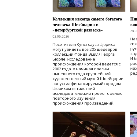
Коллекция некогда самого богатого
Пик
человека Швейцарии в
кон
«петербургской развеске»
28.0
02.06.2026
Наз
свя
Посетители Кунстхауса Цюриха
рус
могут увидеть все 205 шедевров
зад
коллекции Фонда Эмиля Георга
И б
Бюрле, исследование
рас
происхождения которой ведется с
нах
2002 года. А начиная с весны
ред
нынешнего года крупнейший
художественный музей Швейцарии
запустил финансируемый городом
Цюрихом пятилетний
исследовательский проект с целью
повторного изучения
происхождения произведений.