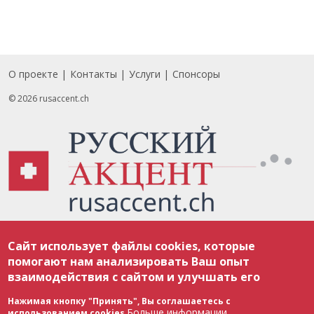
О проекте
Контакты
Услуги
Спонсоры
Footer
© 2026 rusaccent.ch
Все материалы, размещенные на веб-сайте rusaccent.ch, охраняются в
Сайт использует файлы cookies, которые
соответствии с законодательством Швейцарии об авторском праве и
международными соглашениями. Полное или частичное использование
помогают нам анализировать Ваш опыт
материалов возможно только с разрешения редакции. В случае полного
взаимодействия с сайтом и улучшать его
или частичного воспроизведения материалов сайта rusaccent.ch,
ОБЯЗАТЕЛЬНА АКТИВНАЯ ГИПЕРССЫЛКА на конкретный заимствованный
текст. Фотоизображения, размещенные редакцией rusaccent.ch, являются
Нажимая кнопку "Принять", Вы соглашаетесь с
ее исключительной собственностью. Полное или частичное
Больше информации
использованием cookies