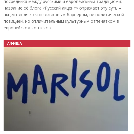
посредника между русскими и европейскими традициями;
название её блога «Русский акцент» отражает эту суть –
акцент является не языковым барьером, не политической
позицией, но отличительным культурным отпечатком в
европейском контексте.
АФИША
Назад
Вперёд