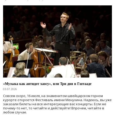
«Музыка как антидот хаосу», или Три дня в Гштааде
03.07.2026
Совсем скоро, 16 июля, на знаменитом швейцарском горном
курорте откроется Фестиваль имени Менухина. Надеюсь, вы уже
заказали билеты на все интересующие вас концерты. Если же
почему-то нет, то читайте и действуйте! Впрочем, читайте в
любом случае.