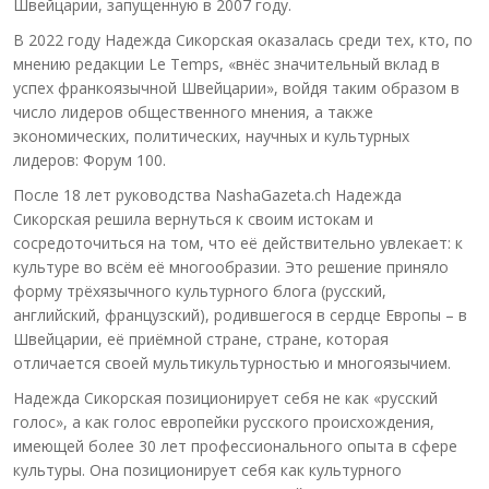
Швейцарии, запущенную в 2007 году.
В 2022 году Надежда Сикорская оказалась среди тех, кто, по
мнению редакции Le Temps, «внёс значительный вклад в
успех франкоязычной Швейцарии», войдя таким образом в
число лидеров общественного мнения, а также
экономических, политических, научных и культурных
лидеров: Форум 100.
После 18 лет руководства NashaGazeta.ch Надежда
Сикорская решила вернуться к своим истокам и
сосредоточиться на том, что её действительно увлекает: к
культуре во всём её многообразии. Это решение приняло
форму трёхязычного культурного блога (русский,
английский, французский), родившегося в сердце Европы – в
Швейцарии, её приёмной стране, стране, которая
отличается своей мультикультурностью и многоязычием.
Надежда Сикорская позиционирует себя не как «русский
голос», а как голос европейки русского происхождения,
имеющей более 30 лет профессионального опыта в сфере
культуры. Она позиционирует себя как культурного