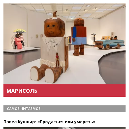
Назад
Вперёд
МАРИСОЛЬ
САМОЕ ЧИТАЕМОЕ
Павел Кушнир: «Продаться или умереть»