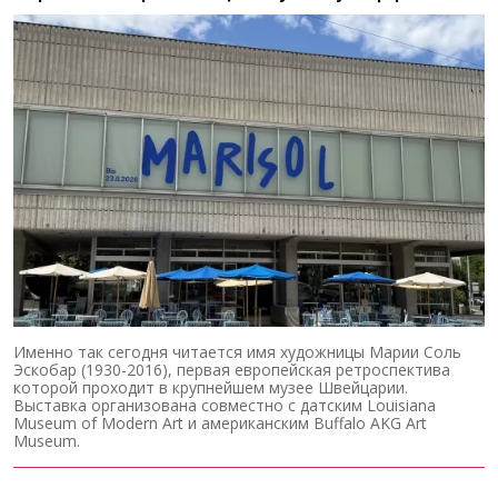
Именно так сегодня читается имя художницы Марии Соль
Эскобар (1930-2016), первая европейская ретроспектива
которой проходит в крупнейшем музее Швейцарии.
Выставка организована совместно с датским Louisiana
Museum of Modern Art и американским Buffalo AKG Art
Museum.