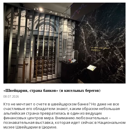
«Швейцария, страна банков» (и кисельных берегов)
08.07.2026
Кто не мечтает о счете в швейцарском банке? Но даже не все
счастливые его обладатели знают, каким образом небольшая
альпийская страна превратилась в один из ведущих
финансовых центров мира. Вниманию любознательных –
познавательная выставка, которая идет сейчас в Национальном
музее Швейцарии в Цюрихе.