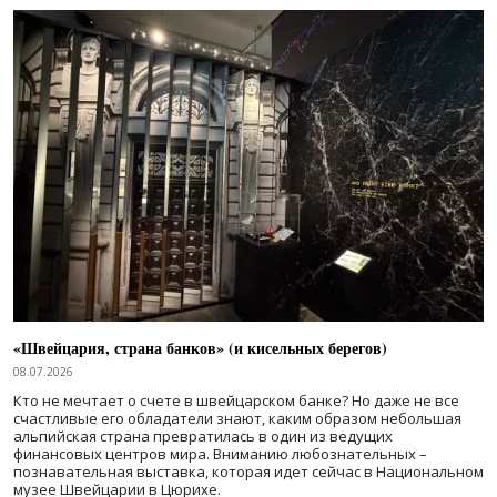
«Швейцария, страна банков» (и кисельных берегов)
08.07.2026
Кто не мечтает о счете в швейцарском банке? Но даже не все
счастливые его обладатели знают, каким образом небольшая
альпийская страна превратилась в один из ведущих
финансовых центров мира. Вниманию любознательных –
познавательная выставка, которая идет сейчас в Национальном
музее Швейцарии в Цюрихе.