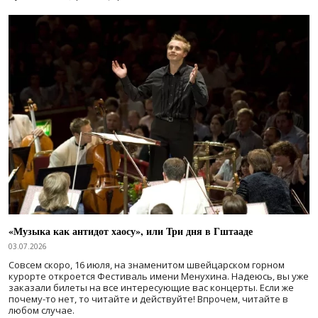
«Музыка как антидот хаосу», или Три дня в Гштааде
03.07.2026
Совсем скоро, 16 июля, на знаменитом швейцарском горном
курорте откроется Фестиваль имени Менухина. Надеюсь, вы уже
заказали билеты на все интересующие вас концерты. Если же
почему-то нет, то читайте и действуйте! Впрочем, читайте в
любом случае.