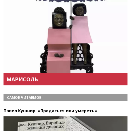
Назад
Вперёд
МАРИСОЛЬ
САМОЕ ЧИТАЕМОЕ
Павел Кушнир: «Продаться или умереть»