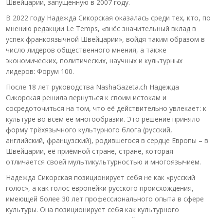
Швейцарии, запущенную в 2007 году.
В 2022 году Надежда Сикорская оказалась среди тех, кто, по
мнению редакции Le Temps, «внёс значительный вклад в
успех франкоязычной Швейцарии», войдя таким образом в
число лидеров общественного мнения, а также
экономических, политических, научных и культурных
лидеров: Форум 100.
После 18 лет руководства NashaGazeta.ch Надежда
Сикорская решила вернуться к своим истокам и
сосредоточиться на том, что её действительно увлекает: к
культуре во всём её многообразии. Это решение приняло
форму трёхязычного культурного блога (русский,
английский, французский), родившегося в сердце Европы – в
Швейцарии, её приёмной стране, стране, которая
отличается своей мультикультурностью и многоязычием.
Надежда Сикорская позиционирует себя не как «русский
голос», а как голос европейки русского происхождения,
имеющей более 30 лет профессионального опыта в сфере
культуры. Она позиционирует себя как культурного