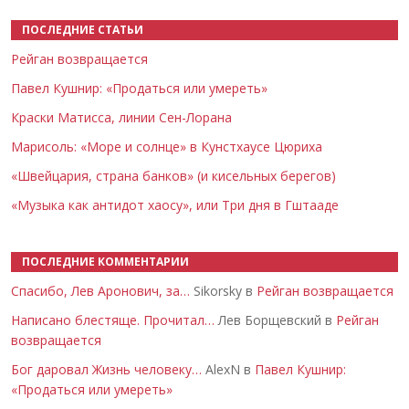
ПОСЛЕДНИЕ СТАТЬИ
Рейган возвращается
Павел Кушнир: «Продаться или умереть»
Краски Матисса, линии Сен-Лорана
Марисоль: «Море и солнце» в Кунстхаусе Цюриха
«Швейцария, страна банков» (и кисельных берегов)
«Музыка как антидот хаосу», или Три дня в Гштааде
ПОСЛЕДНИЕ КОММЕНТАРИИ
Спасибо, Лев Аронович, за…
Sikorsky в
Рейган возвращается
Написано блестяще. Прочитал…
Лев Борщевский в
Рейган
возвращается
Бог даровал Жизнь человеку…
AlexN в
Павел Кушнир:
«Продаться или умереть»