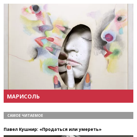
Назад
Вперёд
МАРИСОЛЬ
САМОЕ ЧИТАЕМОЕ
Павел Кушнир: «Продаться или умереть»