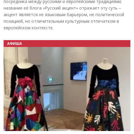
посредника между русскими и европейскими традициями;
название её блога «Русский акцент» отражает эту суть –
акцент является не языковым барьером, не политической
позицией, но отличительным культурным отпечатком в
европейском контексте.
АФИША
Назад
Вперёд