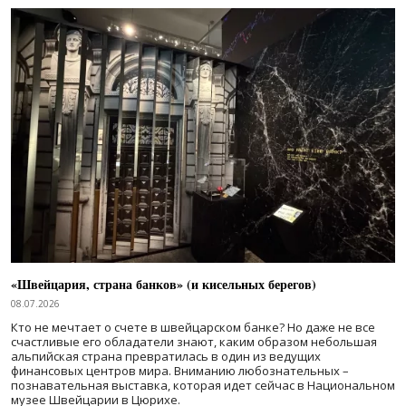
«Швейцария, страна банков» (и кисельных берегов)
08.07.2026
Кто не мечтает о счете в швейцарском банке? Но даже не все
счастливые его обладатели знают, каким образом небольшая
альпийская страна превратилась в один из ведущих
финансовых центров мира. Вниманию любознательных –
познавательная выставка, которая идет сейчас в Национальном
музее Швейцарии в Цюрихе.