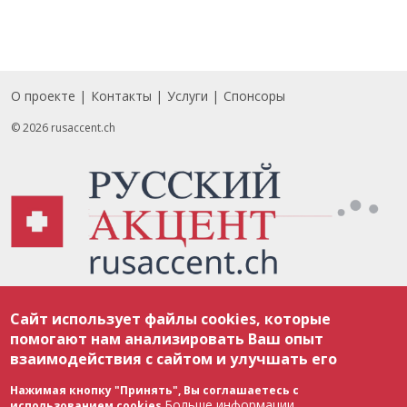
О проекте
Контакты
Услуги
Спонсоры
Footer
© 2026 rusaccent.ch
Все материалы, размещенные на веб-сайте rusaccent.ch, охраняются в
Сайт использует файлы cookies, которые
соответствии с законодательством Швейцарии об авторском праве и
международными соглашениями. Полное или частичное использование
помогают нам анализировать Ваш опыт
материалов возможно только с разрешения редакции. В случае полного
взаимодействия с сайтом и улучшать его
или частичного воспроизведения материалов сайта rusaccent.ch,
ОБЯЗАТЕЛЬНА АКТИВНАЯ ГИПЕРССЫЛКА на конкретный заимствованный
текст. Фотоизображения, размещенные редакцией rusaccent.ch, являются
Нажимая кнопку "Принять", Вы соглашаетесь с
ее исключительной собственностью. Полное или частичное
Больше информации
использованием cookies