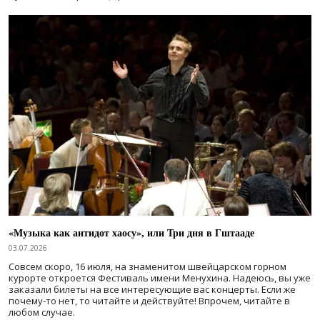
«Музыка как антидот хаосу», или Три дня в Гштааде
03.07.2026
Совсем скоро, 16 июля, на знаменитом швейцарском горном
курорте откроется Фестиваль имени Менухина. Надеюсь, вы уже
заказали билеты на все интересующие вас концерты. Если же
почему-то нет, то читайте и действуйте! Впрочем, читайте в
любом случае.