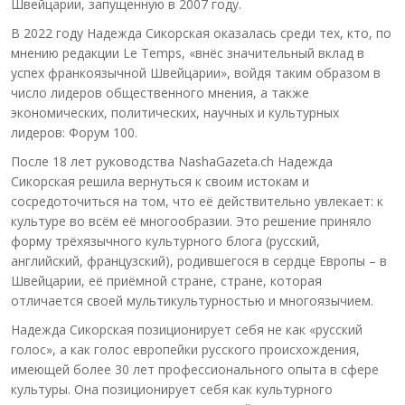
Швейцарии, запущенную в 2007 году.
В 2022 году Надежда Сикорская оказалась среди тех, кто, по
мнению редакции Le Temps, «внёс значительный вклад в
успех франкоязычной Швейцарии», войдя таким образом в
число лидеров общественного мнения, а также
экономических, политических, научных и культурных
лидеров: Форум 100.
После 18 лет руководства NashaGazeta.ch Надежда
Сикорская решила вернуться к своим истокам и
сосредоточиться на том, что её действительно увлекает: к
культуре во всём её многообразии. Это решение приняло
форму трёхязычного культурного блога (русский,
английский, французский), родившегося в сердце Европы – в
Швейцарии, её приёмной стране, стране, которая
отличается своей мультикультурностью и многоязычием.
Надежда Сикорская позиционирует себя не как «русский
голос», а как голос европейки русского происхождения,
имеющей более 30 лет профессионального опыта в сфере
культуры. Она позиционирует себя как культурного