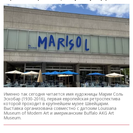
Именно так сегодня читается имя художницы Марии Соль
Эскобар (1930-2016), первая европейская ретроспектива
которой проходит в крупнейшем музее Швейцарии.
Выставка организована совместно с датским Louisiana
Museum of Modern Art и американским Buffalo AKG Art
Museum.