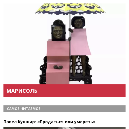
Назад
Вперёд
МАРИСОЛЬ
САМОЕ ЧИТАЕМОЕ
Павел Кушнир: «Продаться или умереть»