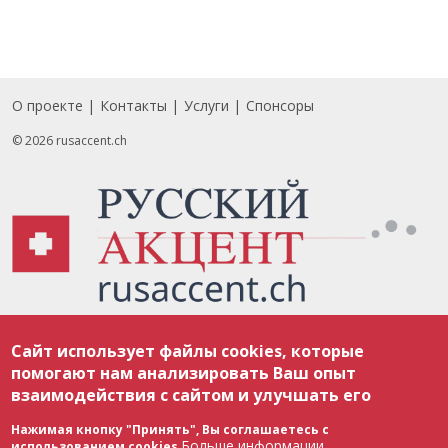
О проекте
Контакты
Услуги
Спонсоры
Footer
© 2026 rusaccent.ch
Все материалы, размещенные на веб-сайте rusaccent.ch, охраняются в
Сайт использует файлы cookies, которые
соответствии с законодательством Швейцарии об авторском праве и
международными соглашениями. Полное или частичное использование
помогают нам анализировать Ваш опыт
материалов возможно только с разрешения редакции. В случае полного
взаимодействия с сайтом и улучшать его
или частичного воспроизведения материалов сайта rusaccent.ch,
ОБЯЗАТЕЛЬНА АКТИВНАЯ ГИПЕРССЫЛКА на конкретный заимствованный
текст. Фотоизображения, размещенные редакцией rusaccent.ch, являются
Нажимая кнопку "Принять", Вы соглашаетесь с
ее исключительной собственностью. Полное или частичное
Больше информации
использованием cookies