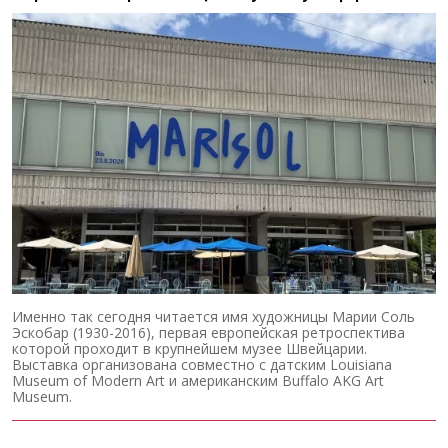
Именно так сегодня читается имя художницы Марии Соль
Эскобар (1930-2016), первая европейская ретроспектива
которой проходит в крупнейшем музее Швейцарии.
Выставка организована совместно с датским Louisiana
Museum of Modern Art и американским Buffalo AKG Art
Museum.