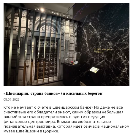
«Швейцария, страна банков» (и кисельных берегов)
08.07.2026
Кто не мечтает о счете в швейцарском банке? Но даже не все
счастливые его обладатели знают, каким образом небольшая
альпийская страна превратилась в один из ведущих
финансовых центров мира. Вниманию любознательных –
познавательная выставка, которая идет сейчас в Национальном
музее Швейцарии в Цюрихе.