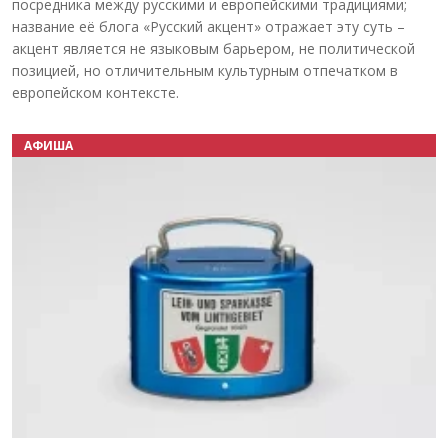
посредника между русскими и европейскими традициями;
название её блога «Русский акцент» отражает эту суть –
акцент является не языковым барьером, не политической
позицией, но отличительным культурным отпечатком в
европейском контексте.
АФИША
Назад
Вперёд