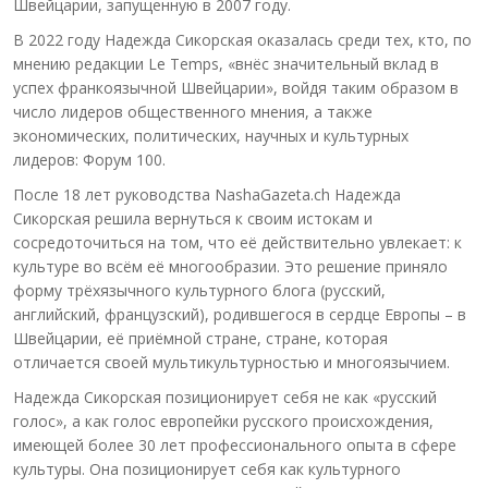
Швейцарии, запущенную в 2007 году.
В 2022 году Надежда Сикорская оказалась среди тех, кто, по
мнению редакции Le Temps, «внёс значительный вклад в
успех франкоязычной Швейцарии», войдя таким образом в
число лидеров общественного мнения, а также
экономических, политических, научных и культурных
лидеров: Форум 100.
После 18 лет руководства NashaGazeta.ch Надежда
Сикорская решила вернуться к своим истокам и
сосредоточиться на том, что её действительно увлекает: к
культуре во всём её многообразии. Это решение приняло
форму трёхязычного культурного блога (русский,
английский, французский), родившегося в сердце Европы – в
Швейцарии, её приёмной стране, стране, которая
отличается своей мультикультурностью и многоязычием.
Надежда Сикорская позиционирует себя не как «русский
голос», а как голос европейки русского происхождения,
имеющей более 30 лет профессионального опыта в сфере
культуры. Она позиционирует себя как культурного