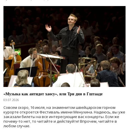
«Музыка как антидот хаосу», или Три дня в Гштааде
03.07.2026
Совсем скоро, 16 июля, на знаменитом швейцарском горном
курорте откроется Фестиваль имени Менухина. Надеюсь, вы уже
заказали билеты на все интересующие вас концерты. Если же
почему-то нет, то читайте и действуйте! Впрочем, читайте в
любом случае.