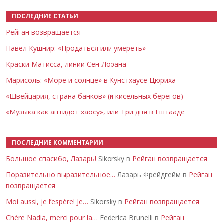
ПОСЛЕДНИЕ СТАТЬИ
Рейган возвращается
Павел Кушнир: «Продаться или умереть»
Краски Матисса, линии Сен-Лорана
Марисоль: «Море и солнце» в Кунстхаусе Цюриха
«Швейцария, страна банков» (и кисельных берегов)
«Музыка как антидот хаосу», или Три дня в Гштааде
ПОСЛЕДНИЕ КОММЕНТАРИИ
Большое спасибо, Лазарь!
Sikorsky в
Рейган возвращается
Поразительно выразительное…
Лазарь Фрейдгейм в
Рейган
возвращается
Moi aussi, je l’espère! Je…
Sikorsky в
Рейган возвращается
Chère Nadia, merci pour la…
Federica Brunelli в
Рейган