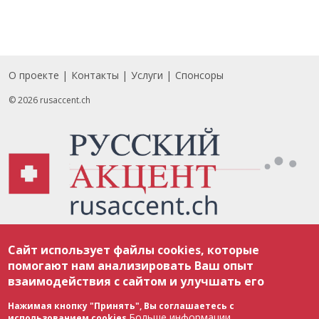
О проекте
Контакты
Услуги
Спонсоры
Footer
© 2026 rusaccent.ch
Все материалы, размещенные на веб-сайте rusaccent.ch, охраняются в
Сайт использует файлы cookies, которые
соответствии с законодательством Швейцарии об авторском праве и
международными соглашениями. Полное или частичное использование
помогают нам анализировать Ваш опыт
материалов возможно только с разрешения редакции. В случае полного
взаимодействия с сайтом и улучшать его
или частичного воспроизведения материалов сайта rusaccent.ch,
ОБЯЗАТЕЛЬНА АКТИВНАЯ ГИПЕРССЫЛКА на конкретный заимствованный
текст. Фотоизображения, размещенные редакцией rusaccent.ch, являются
Нажимая кнопку "Принять", Вы соглашаетесь с
ее исключительной собственностью. Полное или частичное
Больше информации
использованием cookies