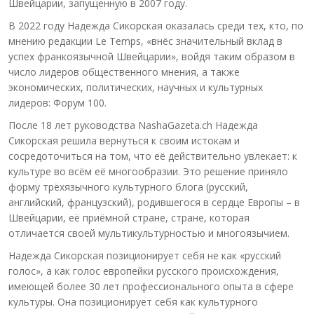
Швейцарии, запущенную в 2007 году.
В 2022 году Надежда Сикорская оказалась среди тех, кто, по
мнению редакции Le Temps, «внёс значительный вклад в
успех франкоязычной Швейцарии», войдя таким образом в
число лидеров общественного мнения, а также
экономических, политических, научных и культурных
лидеров: Форум 100.
После 18 лет руководства NashaGazeta.ch Надежда
Сикорская решила вернуться к своим истокам и
сосредоточиться на том, что её действительно увлекает: к
культуре во всём её многообразии. Это решение приняло
форму трёхязычного культурного блога (русский,
английский, французский), родившегося в сердце Европы – в
Швейцарии, её приёмной стране, стране, которая
отличается своей мультикультурностью и многоязычием.
Надежда Сикорская позиционирует себя не как «русский
голос», а как голос европейки русского происхождения,
имеющей более 30 лет профессионального опыта в сфере
культуры. Она позиционирует себя как культурного