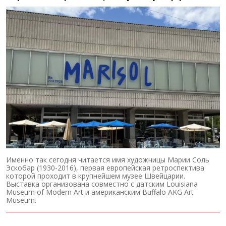
Именно так сегодня читается имя художницы Марии Соль
Эскобар (1930-2016), первая европейская ретроспектива
которой проходит в крупнейшем музее Швейцарии.
Выставка организована совместно с датским Louisiana
Museum of Modern Art и американским Buffalo AKG Art
Museum.