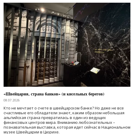
«Швейцария, страна банков» (и кисельных берегов)
08.07.2026
Кто не мечтает о счете в швейцарском банке? Но даже не все
счастливые его обладатели знают, каким образом небольшая
альпийская страна превратилась в один из ведущих
финансовых центров мира. Вниманию любознательных –
познавательная выставка, которая идет сейчас в Национальном
музее Швейцарии в Цюрихе.