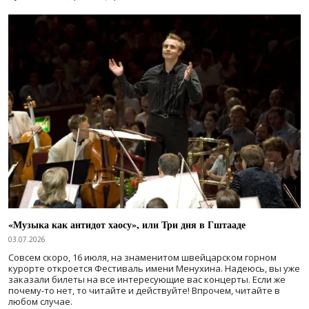
«Музыка как антидот хаосу», или Три дня в Гштааде
03.07.2026
Совсем скоро, 16 июля, на знаменитом швейцарском горном
курорте откроется Фестиваль имени Менухина. Надеюсь, вы уже
заказали билеты на все интересующие вас концерты. Если же
почему-то нет, то читайте и действуйте! Впрочем, читайте в
любом случае.