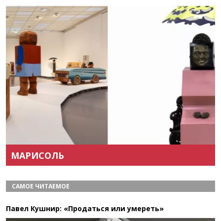
Назад
Вперёд
МАРИСОЛЬ
САМОЕ ЧИТАЕМОЕ
Павел Кушнир: «Продаться или умереть»