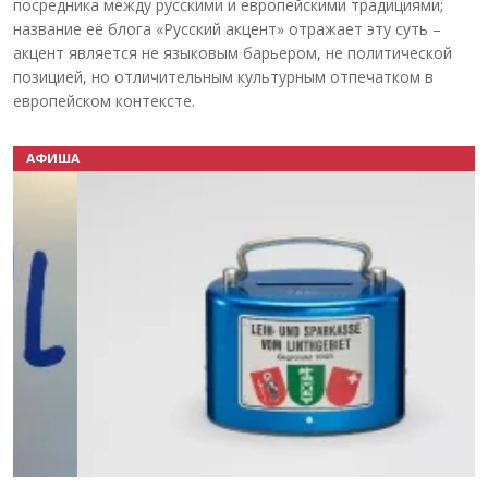
посредника между русскими и европейскими традициями;
название её блога «Русский акцент» отражает эту суть –
акцент является не языковым барьером, не политической
позицией, но отличительным культурным отпечатком в
европейском контексте.
АФИША
Назад
Вперёд