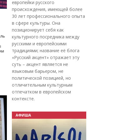
европейки русского
происхождения, имеющей более
30 лет профессионального опыта
в сфере культуры. Она
позиционирует себя как
оль
культурного посредника между
русскими и европейскими
s
традициями; название её блога
дии
«Русский акцент» отражает эту
суть – акцент является не
языковым барьером, не
политической позицией, но
отличительным культурным
отпечатком в европейском
контексте.
АФИША