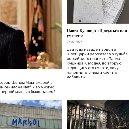
Павел Кушнир: «Продаться или
умереть»
27.07.2026
Два года назад я первой в
Швейцарии рассказала о судьбе
российского пианиста Павла
Кушнира. Сегодня, во вторую
годовщину его смерти, хочу
напомнить о нем и кое-что
добавить.
сером Шоном Макнамарой с
 сейчас на Netflix во многих
й первой мыслью было: зачем?