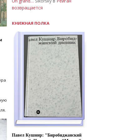
Un grand…
Sikorsky в
Рейган
возвращается
КНИЖНАЯ ПОЛКА
м
ера
ную
ля.
Павел Кушнир: "Биробиджанский