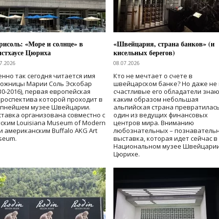
исоль: «Море и солнце» в
«Швейцария, страна банков» (и
нстхаусе Цюриха
кисельных берегов)
7.2026
08.07.2026
нно так сегодня читается имя
Кто не мечтает о счете в
дожницы Марии Соль Эскобар
швейцарском банке? Но даже не 
30-2016), первая европейская
счастливые его обладатели знаю
роспектива которой проходит в
каким образом небольшая
упнейшем музее Швейцарии.
альпийская страна превратилась
тавка организована совместно с
один из ведущих финансовых
ским Louisiana Museum of Modern
центров мира. Вниманию
 и американским Buffalo AKG Art
любознательных – познаватель
seum.
выставка, которая идет сейчас в
Национальном музее Швейцарии
Цюрихе.