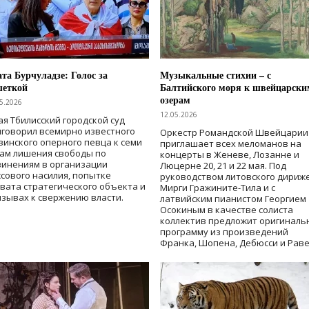
та Бурчуладзе: Голос за
Музыкальные стихии – с
шеткой
Балтийского моря к швейцарски
озерам
5.2026
12.05.2026
ая Тбилисский городской суд
говорил всемирно известного
Оркестр Романдской Швейцарии
зинского оперного певца к семи
приглашает всех меломанов на
дам лишения свободы
по
концерты в Женеве, Лозанне и
винениям в организации
Люцерне 20, 21 и 22 мая. Под
сового насилия, попытке
руководством литовского дириж
вата стратегического объекта и
Мирги Гражините-Тила и с
зывах к свержению власти
.
латвийским пианистом Георгием
Осокиным в качестве солиста
коллектив предложит оригиналь
программу из произведений
Франка, Шопена, Дебюсси и Раве