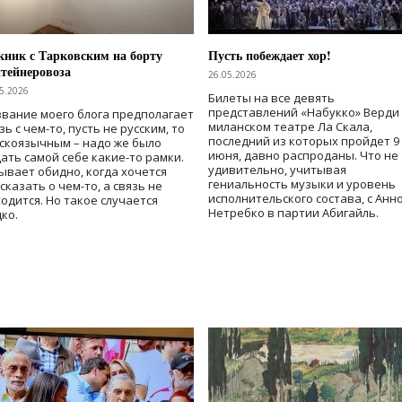
ник с Тарковским на борту
Пусть побеждает хор!
тейнеровоза
26.05.2026
5.2026
Билеты на все девять
представлений «Набукко» Верди
вание моего блога предполагает
миланском театре Ла Скала,
зь с чем-то, пусть не русским, то
последний из которых пройдет 9
скоязычным – надо же было
июня, давно распроданы. Что не
ать самой себе какие-то рамки.
удивительно, учитывая
ывает обидно, когда хочется
гениальность музыки и уровень
сказать о чем-то, а связь не
исполнительского состава, с Анн
одится. Но такое случается
Нетребко в партии Абигайль.
ко.