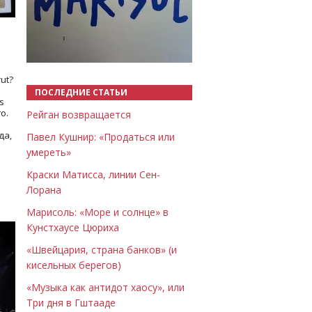
Назад
Вперёд
ut?
ПОСЛЕДНИЕ СТАТЬИ
s
о.
Рейган возвращается
да,
Павел Кушнир: «Продаться или
умереть»
Краски Матисса, линии Сен-
Лорана
Марисоль: «Море и солнце» в
Кунстхаусе Цюриха
«Швейцария, страна банков» (и
кисельных берегов)
«Музыка как антидот хаосу», или
Три дня в Гштааде