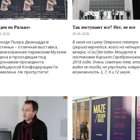
ден по Рильке»
Так поступают все? Нет, не все
6.2026
26.06.2026
Фонде Пьера Джанадда в
В июле на сцену Оперного театра
тиньи – отличная выставка,
Цюриха вернется, всего на четыре
ганизованная парижским Музеем
вечера, «Cosí fan tutte» Моцарта в
дена и проходящая под
постановке Кирилла Серебреннико
тронажем президента
2018 года. Очень советую тем, кто
ейцарской Конфедерации Ги
видел ее тогда, не упустить новую
мелена. Не пропустите!
возможность 3, 7, 9 и 12 июля.