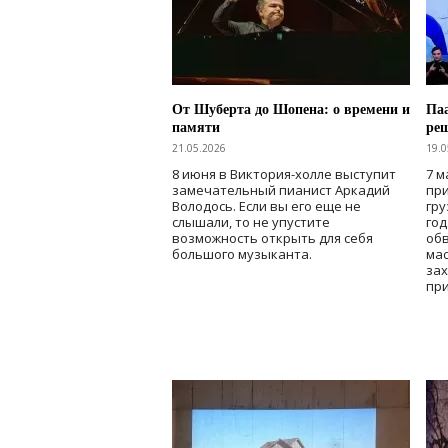
От Шуберта до Шопена: о времени и
Паа
памяти
ре
21.05.2026
19.0
8 июня в Виктория-холле выступит
7 м
замечательный пианист Аркадий
при
Володось. Если вы его еще не
гру
слышали, то не упустите
го
возможность открыть для себя
об
большого музыканта.
мас
зах
при