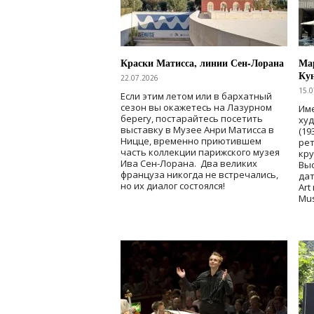
Краски Матисса, линии Сен-Лорана
Мар
Ку
22.07.2026
15.0
Если этим летом или в бархатный
сезон вы окажетесь на Лазурном
Име
берегу, постарайтесь посетить
ху
выставку в Музее Анри Матисса в
(19
Ницце, временно приютившем
рет
часть коллекции парижского музея
кр
Ива Сен-Лорана. Два великих
Выс
француза никогда не встречались,
дат
но их диалог состоялся!
Art
Mu