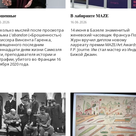
ошенные
В лабиринте MAZE
6.2026
16.06.2026
колько мыслей после просмотра
14 июня в Базеле знаменитый
льма
L'abandon
(«Брошенность»)
женевский часовщик Франсуа-П
иссера Винсента Гаренка,
Журн вручил диплом новому
священного последним
лауреату премии MAZE/Art Award
иннадцати дням жизни Самюэля
F.P. Journe. Им стал мастер из Ин
и, преподавателя истории и
Бижой Джаин.
графии, убитого во Франции 16
ября 2020 года.