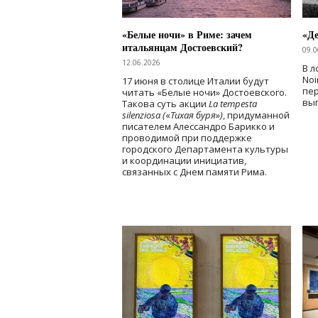
«Белые ночи» в Риме: зачем
«Д
итальянцам Достоевский?
09.0
12.06.2026
В л
Noi
17 июня в столице Италии будут
пе
читать «Белые ночи» Достоевского.
вы
Такова суть акции
La tempesta
silenziosa (
«
Тихая буря
»
)
, придуманной
писателем Алессандро Барикко и
проводимой при поддержке
городского Департамента культуры
и координации инициатив,
связанных с Днем памяти Рима.