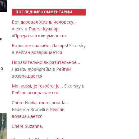
ПОСЛЕДНИЕ КОММЕНТАРИИ
Бог даровал Жизнь человеку…
AlexN в
Павел Кушнир:
«Продаться или умереть»
 в
Большое спасибо, Лазарь!
Sikorsky
в
Рейган возвращается
Поразительно выразительное…
ой
Лазарь Фрейдгейм в
Рейган
возвращается
Moi aussi, je l’espère! Je…
Sikorsky в
Рейган возвращается
Chère Nadia, merci pour la…
Federica Brunelli в
Рейган
возвращается
Chère Suzanne,