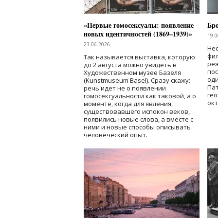
«Первые гомосексуалы: появление
Бр
новых идентичностей (1869–1939)»
19.0
23.06.2026
Нес
фи
Так называется выставка, которую
реж
до 2 августа можно увидеть в
по
Художественном музее Базеля
од
(Kunstmuseum Basel). Сразу скажу:
Пат
речь идет не о появлении
гео
гомосексуальности как таковой, а о
окт
моменте, когда для явления,
существовавшего испокон веков,
появились новые слова, а вместе с
ними и новые способы описывать
человеческий опыт.