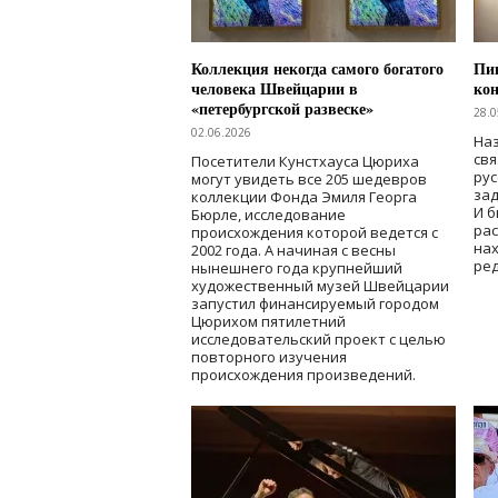
Коллекция некогда самого богатого
Пик
человека Швейцарии в
кон
«петербургской развеске»
28.0
02.06.2026
Наз
свя
Посетители Кунстхауса Цюриха
рус
могут увидеть все 205 шедевров
зад
коллекции Фонда Эмиля Георга
И б
Бюрле, исследование
рас
происхождения которой ведется с
нах
2002 года. А начиная с весны
ред
нынешнего года крупнейший
художественный музей Швейцарии
запустил финансируемый городом
Цюрихом пятилетний
исследовательский проект с целью
повторного изучения
происхождения произведений.