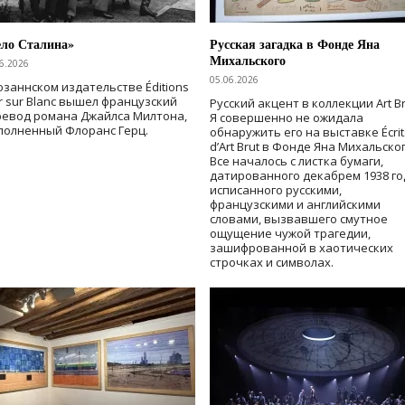
ело Сталина»
Русская загадка в Фонде Яна
Михальского
6.2026
05.06.2026
озаннском издательстве Éditions
r sur Blanc вышел французский
Русский акцент в коллекции Art Br
ревод романа Джайлса Милтона,
Я совершенно не ожидала
полненный Флоранс Герц.
обнаружить его на выставке Écrit
d’Art Brut в Фонде Яна Михальског
Все началось с листка бумаги,
датированного декабрем 1938 го
исписанного русскими,
французскими и английскими
словами, вызвавшего смутное
ощущение чужой трагедии,
зашифрованной в хаотических
строчках и символах.