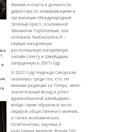
Женеве и опыта в должности
директора по коммуникациям в
организации Международный
Зелёный Крест, основанной
Михаилом Горбачёвым, она
основала NashaGazeta.ch –
первую ежедневную
русскоязычную ежедневную
все
т,
онлайн-газету в Швейцарии,
запущенную в 2007 году.
 в
В 2022 году Надежда Сикорская
ная
оказалась среди тех, кто, по
мнению редакции Le Temps, «внёс
 в
значительный вклад в успех
франкоязычной Швейцарии»,
войдя таким образом в число
лидеров общественного мнения,
а также экономических,
политических, научных и
культурных лидеров: Форум 100.