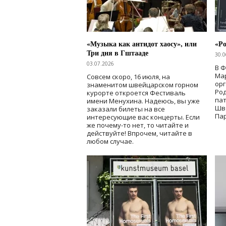
«Музыка как антидот хаосу», или
«Ро
Три дня в Гштааде
30.0
03.07.2026
В 
Мар
Совсем скоро, 16 июля, на
ор
знаменитом швейцарском горном
Ро
курорте откроется Фестиваль
па
имени Менухина. Надеюсь, вы уже
Шв
заказали билеты на все
Пар
интересующие вас концерты. Если
же почему-то нет, то читайте и
действуйте! Впрочем, читайте в
любом случае.