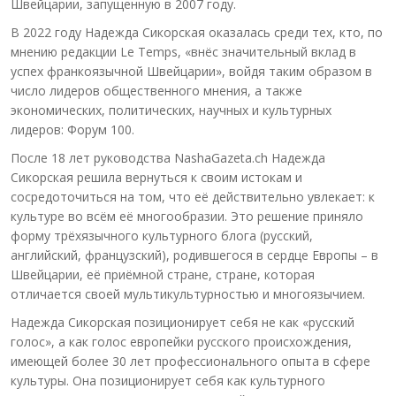
Швейцарии, запущенную в 2007 году.
В 2022 году Надежда Сикорская оказалась среди тех, кто, по
мнению редакции Le Temps, «внёс значительный вклад в
успех франкоязычной Швейцарии», войдя таким образом в
число лидеров общественного мнения, а также
экономических, политических, научных и культурных
лидеров: Форум 100.
После 18 лет руководства NashaGazeta.ch Надежда
Сикорская решила вернуться к своим истокам и
сосредоточиться на том, что её действительно увлекает: к
культуре во всём её многообразии. Это решение приняло
форму трёхязычного культурного блога (русский,
английский, французский), родившегося в сердце Европы – в
Швейцарии, её приёмной стране, стране, которая
отличается своей мультикультурностью и многоязычием.
Надежда Сикорская позиционирует себя не как «русский
голос», а как голос европейки русского происхождения,
имеющей более 30 лет профессионального опыта в сфере
культуры. Она позиционирует себя как культурного