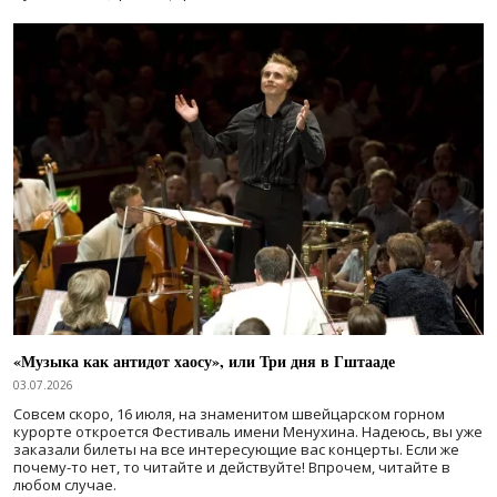
«Музыка как антидот хаосу», или Три дня в Гштааде
03.07.2026
Совсем скоро, 16 июля, на знаменитом швейцарском горном
курорте откроется Фестиваль имени Менухина. Надеюсь, вы уже
заказали билеты на все интересующие вас концерты. Если же
почему-то нет, то читайте и действуйте! Впрочем, читайте в
любом случае.