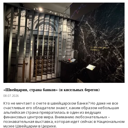
«Швейцария, страна банков» (и кисельных берегов)
08.07.2026
Кто не мечтает о счете в швейцарском банке? Но даже не все
счастливые его обладатели знают, каким образом небольшая
альпийская страна превратилась в один из ведущих
финансовых центров мира. Вниманию любознательных –
познавательная выставка, которая идет сейчас в Национальном
музее Швейцарии в Цюрихе.