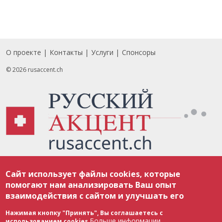
О проекте
Контакты
Услуги
Спонсоры
Footer
© 2026 rusaccent.ch
Все материалы, размещенные на веб-сайте rusaccent.ch, охраняются в
Сайт использует файлы cookies, которые
соответствии с законодательством Швейцарии об авторском праве и
международными соглашениями. Полное или частичное использование
помогают нам анализировать Ваш опыт
материалов возможно только с разрешения редакции. В случае полного
взаимодействия с сайтом и улучшать его
или частичного воспроизведения материалов сайта rusaccent.ch,
ОБЯЗАТЕЛЬНА АКТИВНАЯ ГИПЕРССЫЛКА на конкретный заимствованный
текст. Фотоизображения, размещенные редакцией rusaccent.ch, являются
Нажимая кнопку "Принять", Вы соглашаетесь с
ее исключительной собственностью. Полное или частичное
Больше информации
использованием cookies