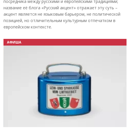
посредника между русскими и европейскими традициями;
название её блога «Русский акцент» отражает эту суть –
акцент является не языковым барьером, не политической
позицией, но отличительным культурным отпечатком в
европейском контексте.
АФИША
Назад
Вперёд