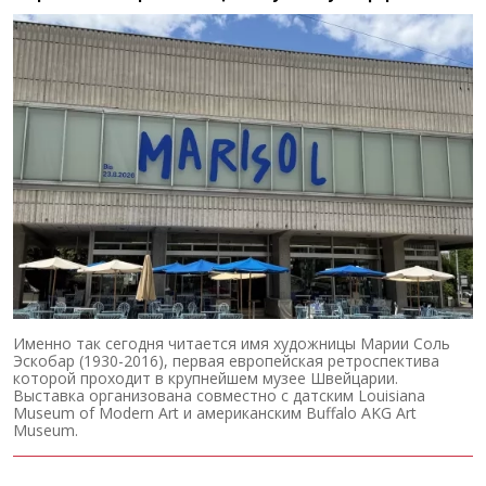
Именно так сегодня читается имя художницы Марии Соль
Эскобар (1930-2016), первая европейская ретроспектива
которой проходит в крупнейшем музее Швейцарии.
Выставка организована совместно с датским Louisiana
Museum of Modern Art и американским Buffalo AKG Art
Museum.