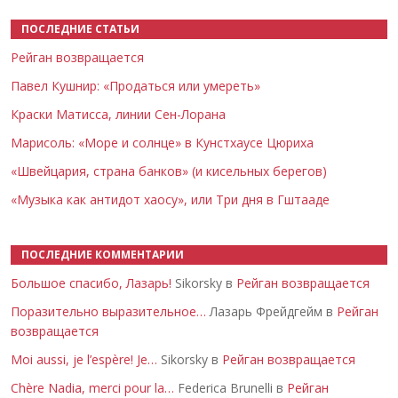
ПОСЛЕДНИЕ СТАТЬИ
Рейган возвращается
Павел Кушнир: «Продаться или умереть»
Краски Матисса, линии Сен-Лорана
Марисоль: «Море и солнце» в Кунстхаусе Цюриха
«Швейцария, страна банков» (и кисельных берегов)
«Музыка как антидот хаосу», или Три дня в Гштааде
ПОСЛЕДНИЕ КОММЕНТАРИИ
Большое спасибо, Лазарь!
Sikorsky в
Рейган возвращается
Поразительно выразительное…
Лазарь Фрейдгейм в
Рейган
возвращается
Moi aussi, je l’espère! Je…
Sikorsky в
Рейган возвращается
Chère Nadia, merci pour la…
Federica Brunelli в
Рейган