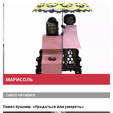
Назад
Вперёд
МАРИСОЛЬ
САМОЕ ЧИТАЕМОЕ
Павел Кушнир: «Продаться или умереть»