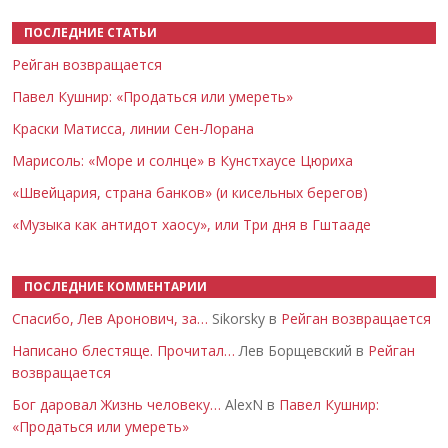
ПОСЛЕДНИЕ СТАТЬИ
Рейган возвращается
Павел Кушнир: «Продаться или умереть»
Краски Матисса, линии Сен-Лорана
Марисоль: «Море и солнце» в Кунстхаусе Цюриха
«Швейцария, страна банков» (и кисельных берегов)
«Музыка как антидот хаосу», или Три дня в Гштааде
ПОСЛЕДНИЕ КОММЕНТАРИИ
Спасибо, Лев Аронович, за…
Sikorsky в
Рейган возвращается
Написано блестяще. Прочитал…
Лев Борщевский в
Рейган
возвращается
Бог даровал Жизнь человеку…
AlexN в
Павел Кушнир:
«Продаться или умереть»