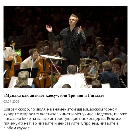
«Музыка как антидот хаосу», или Три дня в Гштааде
03.07.2026
Совсем скоро, 16 июля, на знаменитом швейцарском горном
курорте откроется Фестиваль имени Менухина. Надеюсь, вы уже
заказали билеты на все интересующие вас концерты. Если же
почему-то нет, то читайте и действуйте! Впрочем, читайте в
любом случае.