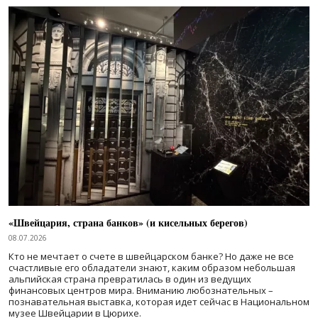
«Швейцария, страна банков» (и кисельных берегов)
08.07.2026
Кто не мечтает о счете в швейцарском банке? Но даже не все
счастливые его обладатели знают, каким образом небольшая
альпийская страна превратилась в один из ведущих
финансовых центров мира. Вниманию любознательных –
познавательная выставка, которая идет сейчас в Национальном
музее Швейцарии в Цюрихе.