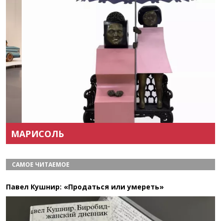
Назад
Вперёд
МАРИСОЛЬ
САМОЕ ЧИТАЕМОЕ
Павел Кушнир: «Продаться или умереть»