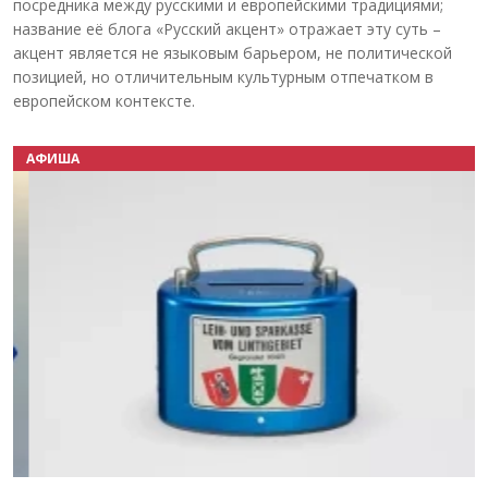
посредника между русскими и европейскими традициями;
название её блога «Русский акцент» отражает эту суть –
акцент является не языковым барьером, не политической
позицией, но отличительным культурным отпечатком в
европейском контексте.
АФИША
Назад
Вперёд