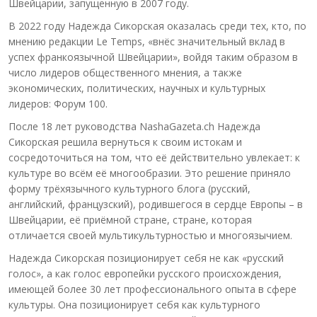
Швейцарии, запущенную в 2007 году.
В 2022 году Надежда Сикорская оказалась среди тех, кто, по
мнению редакции Le Temps, «внёс значительный вклад в
успех франкоязычной Швейцарии», войдя таким образом в
число лидеров общественного мнения, а также
экономических, политических, научных и культурных
лидеров: Форум 100.
После 18 лет руководства NashaGazeta.ch Надежда
Сикорская решила вернуться к своим истокам и
сосредоточиться на том, что её действительно увлекает: к
культуре во всём её многообразии. Это решение приняло
форму трёхязычного культурного блога (русский,
английский, французский), родившегося в сердце Европы – в
Швейцарии, её приёмной стране, стране, которая
отличается своей мультикультурностью и многоязычием.
Надежда Сикорская позиционирует себя не как «русский
голос», а как голос европейки русского происхождения,
имеющей более 30 лет профессионального опыта в сфере
культуры. Она позиционирует себя как культурного