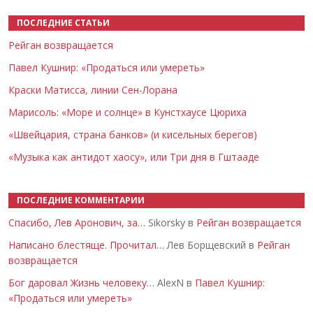
ПОСЛЕДНИЕ СТАТЬИ
Рейган возвращается
Павел Кушнир: «Продаться или умереть»
Краски Матисса, линии Сен-Лорана
Марисоль: «Море и солнце» в Кунстхаусе Цюриха
«Швейцария, страна банков» (и кисельных берегов)
«Музыка как антидот хаосу», или Три дня в Гштааде
ПОСЛЕДНИЕ КОММЕНТАРИИ
Спасибо, Лев Аронович, за…
Sikorsky в
Рейган возвращается
Написано блестяще. Прочитал…
Лев Борщевский в
Рейган
возвращается
Бог даровал Жизнь человеку…
AlexN в
Павел Кушнир:
«Продаться или умереть»