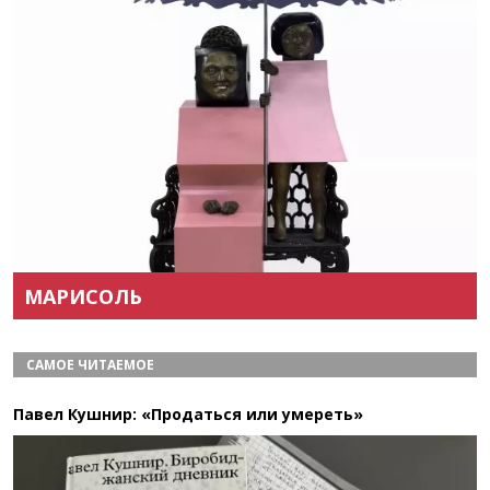
Назад
Вперёд
МАРИСОЛЬ
САМОЕ ЧИТАЕМОЕ
Павел Кушнир: «Продаться или умереть»