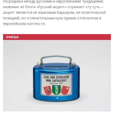
посредника между русскими и европейскими традициями;
название её блога «Русский акцент» отражает эту суть –
акцент является не языковым барьером, не политической
позицией, но отличительным культурным отпечатком в
европейском контексте.
АФИША
Назад
Вперёд