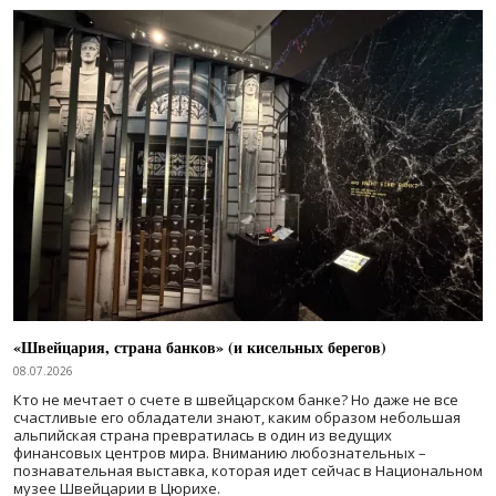
«Швейцария, страна банков» (и кисельных берегов)
08.07.2026
Кто не мечтает о счете в швейцарском банке? Но даже не все
счастливые его обладатели знают, каким образом небольшая
альпийская страна превратилась в один из ведущих
финансовых центров мира. Вниманию любознательных –
познавательная выставка, которая идет сейчас в Национальном
музее Швейцарии в Цюрихе.