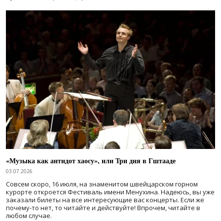
«Музыка как антидот хаосу», или Три дня в Гштааде
03.07.2026
Совсем скоро, 16 июля, на знаменитом швейцарском горном
курорте откроется Фестиваль имени Менухина. Надеюсь, вы уже
заказали билеты на все интересующие вас концерты. Если же
почему-то нет, то читайте и действуйте! Впрочем, читайте в
любом случае.