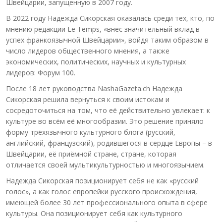
Швейцарии, запущенную в 2007 году.
В 2022 году Надежда Сикорская оказалась среди тех, кто, по
мнению редакции Le Temps, «внёс значительный вклад в
успех франкоязычной Швейцарии», войдя таким образом в
число лидеров общественного мнения, а также
экономических, политических, научных и культурных
лидеров: Форум 100.
После 18 лет руководства NashaGazeta.ch Надежда
Сикорская решила вернуться к своим истокам и
сосредоточиться на том, что её действительно увлекает: к
культуре во всём её многообразии. Это решение приняло
форму трёхязычного культурного блога (русский,
английский, французский), родившегося в сердце Европы – в
Швейцарии, её приёмной стране, стране, которая
отличается своей мультикультурностью и многоязычием.
Надежда Сикорская позиционирует себя не как «русский
голос», а как голос европейки русского происхождения,
имеющей более 30 лет профессионального опыта в сфере
культуры. Она позиционирует себя как культурного