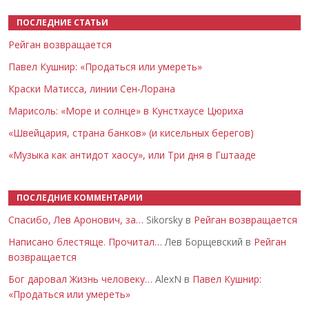
ПОСЛЕДНИЕ СТАТЬИ
Рейган возвращается
Павел Кушнир: «Продаться или умереть»
Краски Матисса, линии Сен-Лорана
Марисоль: «Море и солнце» в Кунстхаусе Цюриха
«Швейцария, страна банков» (и кисельных берегов)
«Музыка как антидот хаосу», или Три дня в Гштааде
ПОСЛЕДНИЕ КОММЕНТАРИИ
Спасибо, Лев Аронович, за…
Sikorsky в
Рейган возвращается
Написано блестяще. Прочитал…
Лев Борщевский в
Рейган
возвращается
Бог даровал Жизнь человеку…
AlexN в
Павел Кушнир:
«Продаться или умереть»