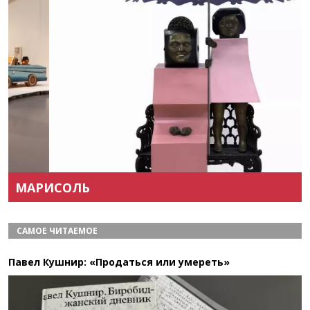
Назад
Вперёд
МАРИСОЛЬ
САМОЕ ЧИТАЕМОЕ
Павел Кушнир: «Продаться или умереть»