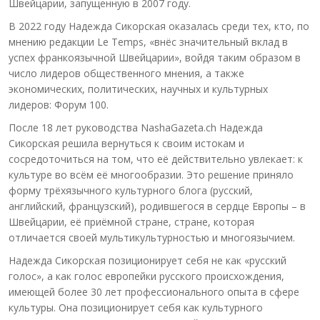
Швейцарии, запущенную в 2007 году.
В 2022 году Надежда Сикорская оказалась среди тех, кто, по
мнению редакции Le Temps, «внёс значительный вклад в
успех франкоязычной Швейцарии», войдя таким образом в
число лидеров общественного мнения, а также
экономических, политических, научных и культурных
лидеров: Форум 100.
После 18 лет руководства NashaGazeta.ch Надежда
Сикорская решила вернуться к своим истокам и
сосредоточиться на том, что её действительно увлекает: к
культуре во всём её многообразии. Это решение приняло
форму трёхязычного культурного блога (русский,
английский, французский), родившегося в сердце Европы – в
Швейцарии, её приёмной стране, стране, которая
отличается своей мультикультурностью и многоязычием.
Надежда Сикорская позиционирует себя не как «русский
голос», а как голос европейки русского происхождения,
имеющей более 30 лет профессионального опыта в сфере
культуры. Она позиционирует себя как культурного