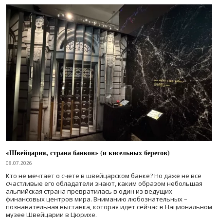
«Швейцария, страна банков» (и кисельных берегов)
08.07.2026
Кто не мечтает о счете в швейцарском банке? Но даже не все
счастливые его обладатели знают, каким образом небольшая
альпийская страна превратилась в один из ведущих
финансовых центров мира. Вниманию любознательных –
познавательная выставка, которая идет сейчас в Национальном
музее Швейцарии в Цюрихе.