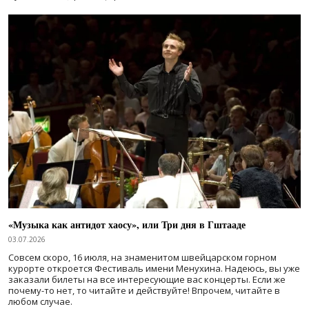
«Музыка как антидот хаосу», или Три дня в Гштааде
03.07.2026
Совсем скоро, 16 июля, на знаменитом швейцарском горном
курорте откроется Фестиваль имени Менухина. Надеюсь, вы уже
заказали билеты на все интересующие вас концерты. Если же
почему-то нет, то читайте и действуйте! Впрочем, читайте в
любом случае.