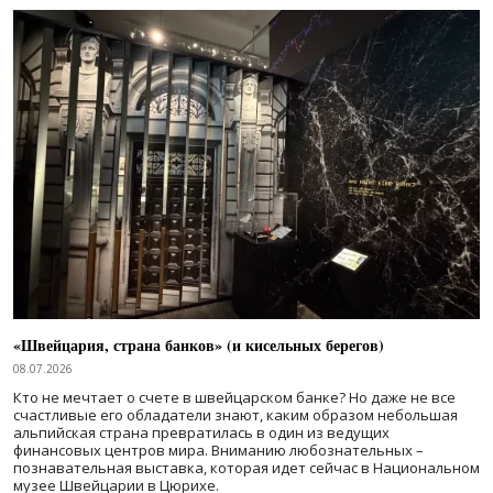
«Швейцария, страна банков» (и кисельных берегов)
08.07.2026
Кто не мечтает о счете в швейцарском банке? Но даже не все
счастливые его обладатели знают, каким образом небольшая
альпийская страна превратилась в один из ведущих
финансовых центров мира. Вниманию любознательных –
познавательная выставка, которая идет сейчас в Национальном
музее Швейцарии в Цюрихе.