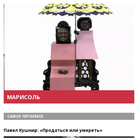
Назад
Вперёд
МАРИСОЛЬ
САМОЕ ЧИТАЕМОЕ
Павел Кушнир: «Продаться или умереть»