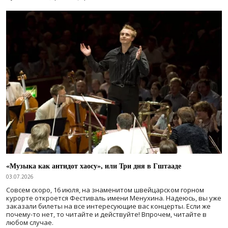
«Музыка как антидот хаосу», или Три дня в Гштааде
03.07.2026
Совсем скоро, 16 июля, на знаменитом швейцарском горном
курорте откроется Фестиваль имени Менухина. Надеюсь, вы уже
заказали билеты на все интересующие вас концерты. Если же
почему-то нет, то читайте и действуйте! Впрочем, читайте в
любом случае.