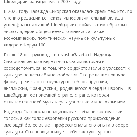
Швейцарии, запущенную в 2007 году.
В 2022 году Надежда Сикорская оказалась среди тех, кто, по
мнению редакции Le Temps, «внёс значительный вклад в
успех франкоязычной Швейцарии», войдя таким образом в
число лидеров общественного мнения, а также
экономических, политических, научных и культурных
лидеров: Форум 100.
После 18 лет руководства NashaGazeta.ch Надежда
Сикорская решила вернуться к своим истокам и
сосредоточиться на том, что её действительно увлекает: к
культуре во всём её многообразии. Это решение приняло
форму трёхязычного культурного блога (русский,
английский, французский), родившегося в сердце Европы – в
Швейцарии, её приёмной стране, стране, которая
отличается своей мультикультурностью и многоязычием.
Надежда Сикорская позиционирует себя не как «русский
голос», а как голос европейки русского происхождения,
имеющей более 30 лет профессионального опыта в сфере
культуры. Она позиционирует себя как культурного