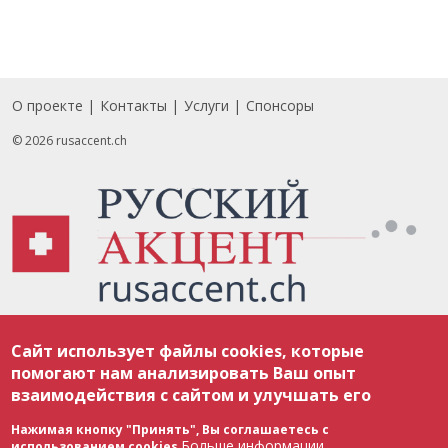
О проекте
Контакты
Услуги
Спонсоры
Footer
© 2026 rusaccent.ch
Все материалы, размещенные на веб-сайте rusaccent.ch, охраняются в
Сайт использует файлы cookies, которые
соответствии с законодательством Швейцарии об авторском праве и
международными соглашениями. Полное или частичное использование
помогают нам анализировать Ваш опыт
материалов возможно только с разрешения редакции. В случае полного
взаимодействия с сайтом и улучшать его
или частичного воспроизведения материалов сайта rusaccent.ch,
ОБЯЗАТЕЛЬНА АКТИВНАЯ ГИПЕРССЫЛКА на конкретный заимствованный
текст. Фотоизображения, размещенные редакцией rusaccent.ch, являются
Нажимая кнопку "Принять", Вы соглашаетесь с
ее исключительной собственностью. Полное или частичное
Больше информации
использованием cookies