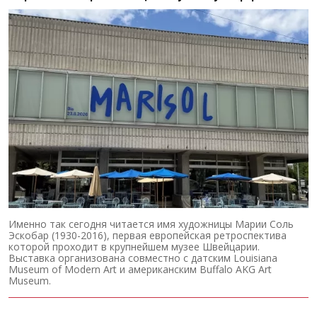
Именно так сегодня читается имя художницы Марии Соль
Эскобар (1930-2016), первая европейская ретроспектива
которой проходит в крупнейшем музее Швейцарии.
Выставка организована совместно с датским Louisiana
Museum of Modern Art и американским Buffalo AKG Art
Museum.