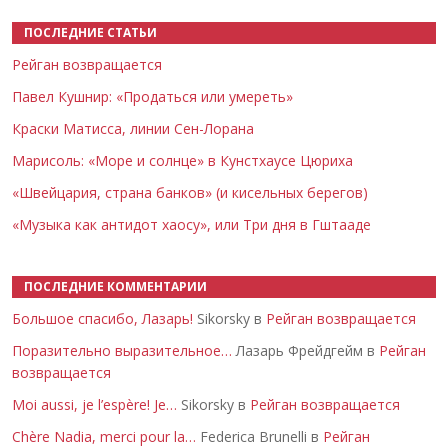
ПОСЛЕДНИЕ СТАТЬИ
Рейган возвращается
Павел Кушнир: «Продаться или умереть»
Краски Матисса, линии Сен-Лорана
Марисоль: «Море и солнце» в Кунстхаусе Цюриха
«Швейцария, страна банков» (и кисельных берегов)
«Музыка как антидот хаосу», или Три дня в Гштааде
ПОСЛЕДНИЕ КОММЕНТАРИИ
Большое спасибо, Лазарь!
Sikorsky в
Рейган возвращается
Поразительно выразительное…
Лазарь Фрейдгейм в
Рейган
возвращается
Moi aussi, je l’espère! Je…
Sikorsky в
Рейган возвращается
Chère Nadia, merci pour la…
Federica Brunelli в
Рейган