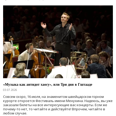
«Музыка как антидот хаосу», или Три дня в Гштааде
03.07.2026
Совсем скоро, 16 июля, на знаменитом швейцарском горном
курорте откроется Фестиваль имени Менухина. Надеюсь, вы уже
заказали билеты на все интересующие вас концерты. Если же
почему-то нет, то читайте и действуйте! Впрочем, читайте в
любом случае.