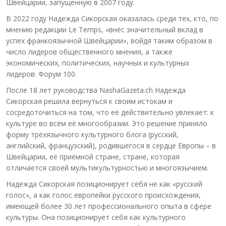
Швейцарии, запущенную в 2007 году.
В 2022 году Надежда Сикорская оказалась среди тех, кто, по
мнению редакции Le Temps, «внёс значительный вклад в
успех франкоязычной Швейцарии», войдя таким образом в
число лидеров общественного мнения, а также
экономических, политических, научных и культурных
лидеров: Форум 100.
После 18 лет руководства NashaGazeta.ch Надежда
Сикорская решила вернуться к своим истокам и
сосредоточиться на том, что её действительно увлекает: к
культуре во всём её многообразии. Это решение приняло
форму трёхязычного культурного блога (русский,
английский, французский), родившегося в сердце Европы – в
Швейцарии, её приёмной стране, стране, которая
отличается своей мультикультурностью и многоязычием.
Надежда Сикорская позиционирует себя не как «русский
голос», а как голос европейки русского происхождения,
имеющей более 30 лет профессионального опыта в сфере
культуры. Она позиционирует себя как культурного