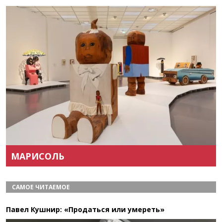
Назад
Вперёд
МАРИСОЛЬ
САМОЕ ЧИТАЕМОЕ
Павел Кушнир: «Продаться или умереть»