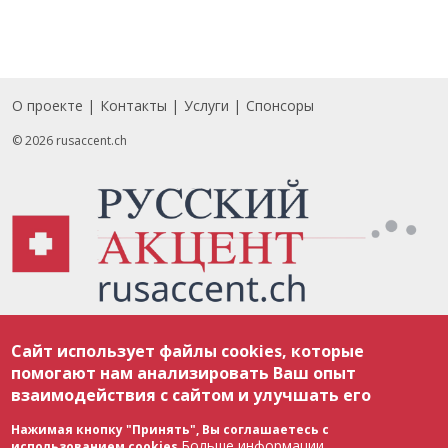
О проекте
Контакты
Услуги
Спонсоры
Footer
© 2026 rusaccent.ch
Все материалы, размещенные на веб-сайте rusaccent.ch, охраняются в
Сайт использует файлы cookies, которые
соответствии с законодательством Швейцарии об авторском праве и
международными соглашениями. Полное или частичное использование
помогают нам анализировать Ваш опыт
материалов возможно только с разрешения редакции. В случае полного
взаимодействия с сайтом и улучшать его
или частичного воспроизведения материалов сайта rusaccent.ch,
ОБЯЗАТЕЛЬНА АКТИВНАЯ ГИПЕРССЫЛКА на конкретный заимствованный
текст. Фотоизображения, размещенные редакцией rusaccent.ch, являются
Нажимая кнопку "Принять", Вы соглашаетесь с
ее исключительной собственностью. Полное или частичное
Больше информации
использованием cookies