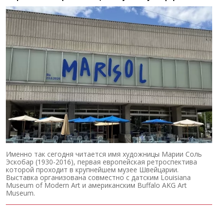
Именно так сегодня читается имя художницы Марии Соль
Эскобар (1930-2016), первая европейская ретроспектива
которой проходит в крупнейшем музее Швейцарии.
Выставка организована совместно с датским Louisiana
Museum of Modern Art и американским Buffalo AKG Art
Museum.