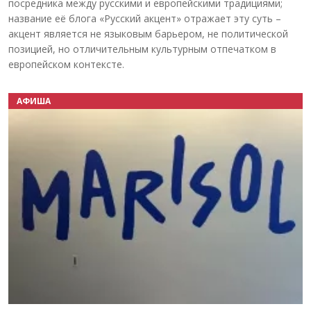
посредника между русскими и европейскими традициями;
название её блога «Русский акцент» отражает эту суть –
акцент является не языковым барьером, не политической
позицией, но отличительным культурным отпечатком в
европейском контексте.
АФИША
Назад
Вперёд