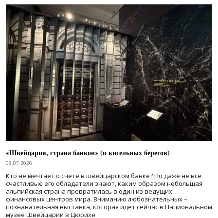
«Швейцария, страна банков» (и кисельных берегов)
08.07.2026
Кто не мечтает о счете в швейцарском банке? Но даже не все
счастливые его обладатели знают, каким образом небольшая
альпийская страна превратилась в один из ведущих
финансовых центров мира. Вниманию любознательных –
познавательная выставка, которая идет сейчас в Национальном
музее Швейцарии в Цюрихе.