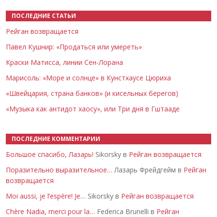
ПОСЛЕДНИЕ СТАТЬИ
Рейган возвращается
Павел Кушнир: «Продаться или умереть»
Краски Матисса, линии Сен-Лорана
Марисоль: «Море и солнце» в Кунстхаусе Цюриха
«Швейцария, страна банков» (и кисельных берегов)
«Музыка как антидот хаосу», или Три дня в Гштааде
ПОСЛЕДНИЕ КОММЕНТАРИИ
Большое спасибо, Лазарь!
Sikorsky в
Рейган возвращается
Поразительно выразительное…
Лазарь Фрейдгейм в
Рейган
возвращается
Moi aussi, je l’espère! Je…
Sikorsky в
Рейган возвращается
Chère Nadia, merci pour la…
Federica Brunelli в
Рейган