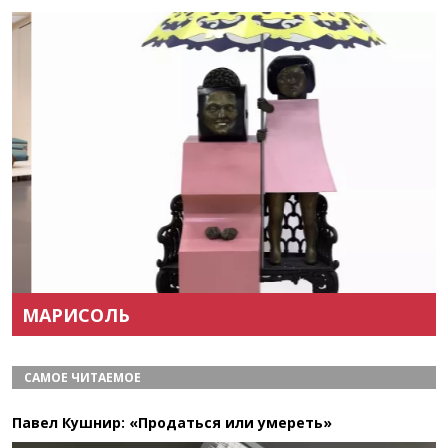
Назад
Вперёд
МАРИСОЛЬ
САМОЕ ЧИТАЕМОЕ
Павел Кушнир: «Продаться или умереть»