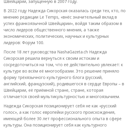
Швейцарии, запущенную в 2007 году.
В 2022 году Надежда Сикорская оказалась среди тех, кто, по
мнению редакции Le Temps, «внёс значительный вклад в
успех франкоязычной Швейцарии», войдя таким образом в
число лидеров общественного мнения, а также
экономических, политических, научных и культурных
лидеров: Форум 100.
После 18 лет руководства NashaGazeta.ch Надежда
Сикорская решила вернуться к своим истокам и
сосредоточиться на том, что её действительно увлекает: к
культуре во всём её многообразии. Это решение приняло
форму трёхязычного культурного блога (русский,
английский, французский), родившегося в сердце Европы – в
Швейцарии, её приёмной стране, стране, которая
отличается своей мультикультурностью и многоязычием.
Надежда Сикорская позиционирует себя не как «русский
голос», а как голос европейки русского происхождения,
имеющей более 30 лет профессионального опыта в сфере
культуры. Она позиционирует себя как культурного