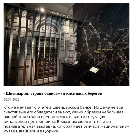
«Швейцария, страна банков» (и кисельных берегов)
08.07.2026
Кто не мечтает о счете в швейцарском банке? Но даже не все
счастливые его обладатели знают, каким образом небольшая
альпийская страна превратилась в один из ведущих
финансовых центров мира. Вниманию любознательных –
познавательная выставка, которая идет сейчас в Национальном
музее Швейцарии в Цюрихе.