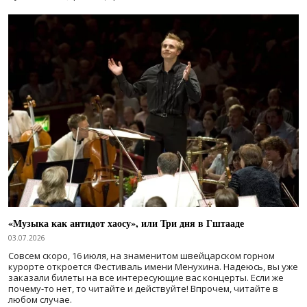
«Музыка как антидот хаосу», или Три дня в Гштааде
03.07.2026
Совсем скоро, 16 июля, на знаменитом швейцарском горном
курорте откроется Фестиваль имени Менухина. Надеюсь, вы уже
заказали билеты на все интересующие вас концерты. Если же
почему-то нет, то читайте и действуйте! Впрочем, читайте в
любом случае.