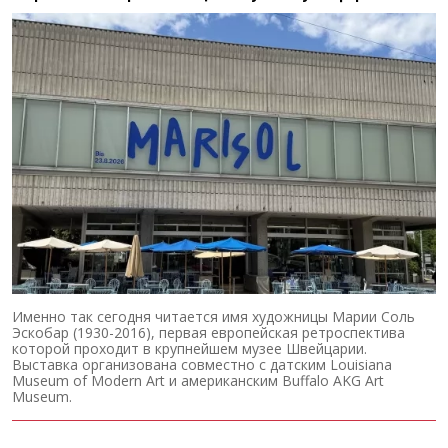
Именно так сегодня читается имя художницы Марии Соль
Эскобар (1930-2016), первая европейская ретроспектива
которой проходит в крупнейшем музее Швейцарии.
Выставка организована совместно с датским Louisiana
Museum of Modern Art и американским Buffalo AKG Art
Museum.