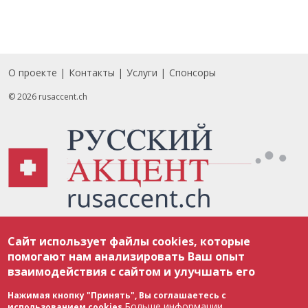
О проекте
Контакты
Услуги
Спонсоры
Footer
© 2026 rusaccent.ch
Все материалы, размещенные на веб-сайте rusaccent.ch, охраняются в
Сайт использует файлы cookies, которые
соответствии с законодательством Швейцарии об авторском праве и
международными соглашениями. Полное или частичное использование
помогают нам анализировать Ваш опыт
материалов возможно только с разрешения редакции. В случае полного
взаимодействия с сайтом и улучшать его
или частичного воспроизведения материалов сайта rusaccent.ch,
ОБЯЗАТЕЛЬНА АКТИВНАЯ ГИПЕРССЫЛКА на конкретный заимствованный
текст. Фотоизображения, размещенные редакцией rusaccent.ch, являются
Нажимая кнопку "Принять", Вы соглашаетесь с
ее исключительной собственностью. Полное или частичное
Больше информации
использованием cookies