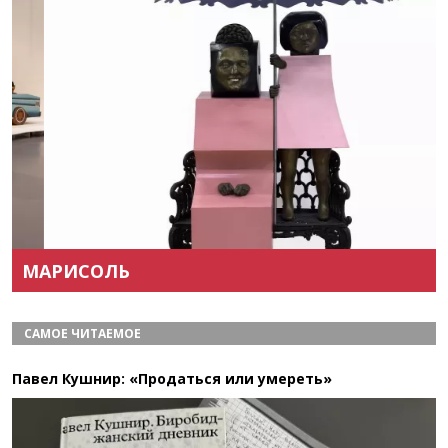
Назад
Вперёд
МАРИСОЛЬ
САМОЕ ЧИТАЕМОЕ
Павел Кушнир: «Продаться или умереть»