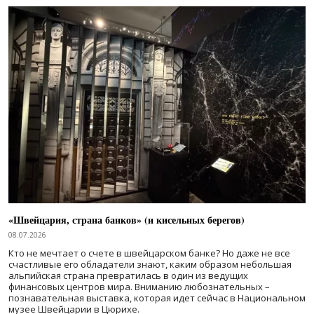
«Швейцария, страна банков» (и кисельных берегов)
08.07.2026
Кто не мечтает о счете в швейцарском банке? Но даже не все
счастливые его обладатели знают, каким образом небольшая
альпийская страна превратилась в один из ведущих
финансовых центров мира. Вниманию любознательных –
познавательная выставка, которая идет сейчас в Национальном
музее Швейцарии в Цюрихе.