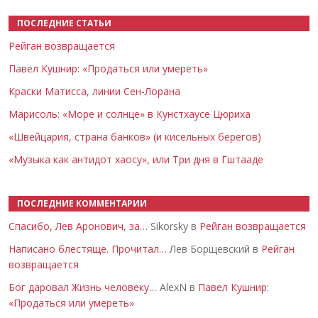
ПОСЛЕДНИЕ СТАТЬИ
Рейган возвращается
Павел Кушнир: «Продаться или умереть»
Краски Матисса, линии Сен-Лорана
Марисоль: «Море и солнце» в Кунстхаусе Цюриха
«Швейцария, страна банков» (и кисельных берегов)
«Музыка как антидот хаосу», или Три дня в Гштааде
ПОСЛЕДНИЕ КОММЕНТАРИИ
Спасибо, Лев Аронович, за…
Sikorsky в
Рейган возвращается
Написано блестяще. Прочитал…
Лев Борщевский в
Рейган
возвращается
Бог даровал Жизнь человеку…
AlexN в
Павел Кушнир:
«Продаться или умереть»