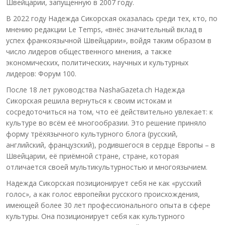
Швейцарии, запущенную в 2007 году.
В 2022 году Надежда Сикорская оказалась среди тех, кто, по
мнению редакции Le Temps, «внёс значительный вклад в
успех франкоязычной Швейцарии», войдя таким образом в
число лидеров общественного мнения, а также
экономических, политических, научных и культурных
лидеров: Форум 100.
После 18 лет руководства NashaGazeta.ch Надежда
Сикорская решила вернуться к своим истокам и
сосредоточиться на том, что её действительно увлекает: к
культуре во всём её многообразии. Это решение приняло
форму трёхязычного культурного блога (русский,
английский, французский), родившегося в сердце Европы – в
Швейцарии, её приёмной стране, стране, которая
отличается своей мультикультурностью и многоязычием.
Надежда Сикорская позиционирует себя не как «русский
голос», а как голос европейки русского происхождения,
имеющей более 30 лет профессионального опыта в сфере
культуры. Она позиционирует себя как культурного