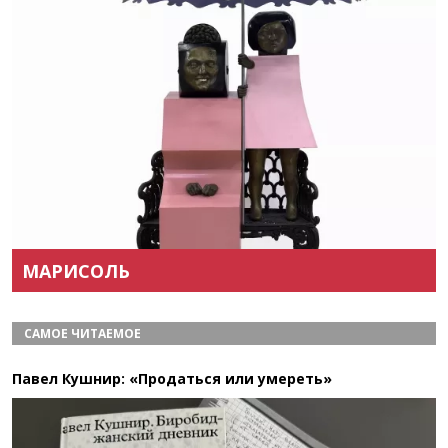
Назад
Вперёд
МАРИСОЛЬ
САМОЕ ЧИТАЕМОЕ
Павел Кушнир: «Продаться или умереть»