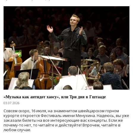
«Музыка как антидот хаосу», или Три дня в Гштааде
03.07.2026
Совсем скоро, 16 июля, на знаменитом швейцарском горном
курорте откроется Фестиваль имени Менухина. Надеюсь, вы уже
заказали билеты на все интересующие вас концерты. Если же
почему-то нет, то читайте и действуйте! Впрочем, читайте в
любом случае.