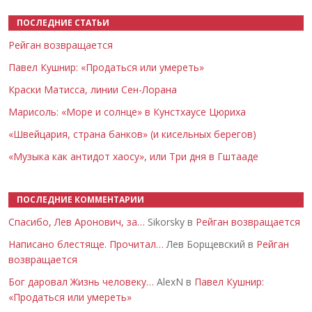
ПОСЛЕДНИЕ СТАТЬИ
Рейган возвращается
Павел Кушнир: «Продаться или умереть»
Краски Матисса, линии Сен-Лорана
Марисоль: «Море и солнце» в Кунстхаусе Цюриха
«Швейцария, страна банков» (и кисельных берегов)
«Музыка как антидот хаосу», или Три дня в Гштааде
ПОСЛЕДНИЕ КОММЕНТАРИИ
Спасибо, Лев Аронович, за…
Sikorsky в
Рейган возвращается
Написано блестяще. Прочитал…
Лев Борщевский в
Рейган
возвращается
Бог даровал Жизнь человеку…
AlexN в
Павел Кушнир:
«Продаться или умереть»