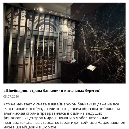
«Швейцария, страна банков» (и кисельных берегов)
08.07.2026
Кто не мечтает о счете в швейцарском банке? Но даже не все
счастливые его обладатели знают, каким образом небольшая
альпийская страна превратилась в один из ведущих
финансовых центров мира. Вниманию любознательных –
познавательная выставка, которая идет сейчас в Национальном
музее Швейцарии в Цюрихе.