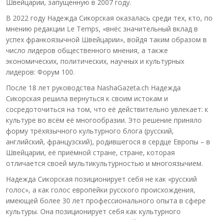
Швейцарии, запущенную в 2007 году.
В 2022 году Надежда Сикорская оказалась среди тех, кто, по
мнению редакции Le Temps, «внёс значительный вклад в
успех франкоязычной Швейцарии», войдя таким образом в
число лидеров общественного мнения, а также
экономических, политических, научных и культурных
лидеров: Форум 100.
После 18 лет руководства NashaGazeta.ch Надежда
Сикорская решила вернуться к своим истокам и
сосредоточиться на том, что её действительно увлекает: к
культуре во всём её многообразии. Это решение приняло
форму трёхязычного культурного блога (русский,
английский, французский), родившегося в сердце Европы – в
Швейцарии, её приёмной стране, стране, которая
отличается своей мультикультурностью и многоязычием.
Надежда Сикорская позиционирует себя не как «русский
голос», а как голос европейки русского происхождения,
имеющей более 30 лет профессионального опыта в сфере
культуры. Она позиционирует себя как культурного