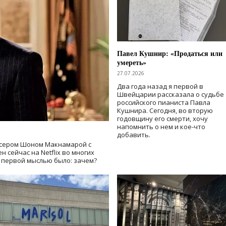
Павел Кушнир: «Продаться или
умереть»
27.07.2026
Два года назад я первой в
Швейцарии рассказала о судьбе
российского пианиста Павла
Кушнира. Сегодня, во вторую
годовщину его смерти, хочу
напомнить о нем и кое-что
добавить.
сером Шоном Макнамарой с
 сейчас на Netflix во многих
й первой мыслью было: зачем?