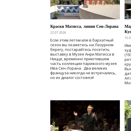
Краски Матисса, линии Сен-Лорана
Мар
Ку
22.07.2026
15.0
Если этим летом или в бархатный
сезон вы окажетесь на Лазурном
Име
берегу, постарайтесь посетить
ху
выставку в Музее Анри Матисса в
(19
Ницце, временно приютившем
рет
часть коллекции парижского музея
кр
Ива Сен-Лорана. Два великих
Выс
француза никогда не встречались,
дат
но их диалог состоялся!
Art
Mu