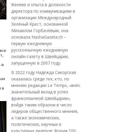
Женеве и опыта в должности
директора по коммуникациям в
организации Международный
Зелёный Крест, основанной
Михаилом Горбачёвым, она
основала NashaGazeta.ch –
первую ежедневную
русскоязычную ежедневную
все
т,
онлайн-газету в Швейцарии,
запущенную в 2007 году.
 в
В 2022 году Надежда Сикорская
ная
оказалась среди тех, кто, по
мнению редакции Le Temps, «внёс
 в
значительный вклад в успех
франкоязычной Швейцарии»,
войдя таким образом в число
лидеров общественного мнения,
а также экономических,
политических, научных и
культурных лидеров: Форум 100.