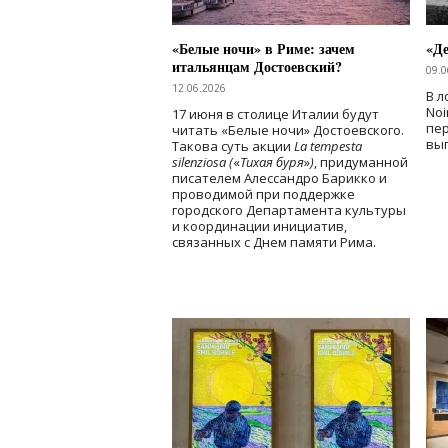
«Белые ночи» в Риме: зачем
«Д
итальянцам Достоевский?
09.0
12.06.2026
В л
Noi
17 июня в столице Италии будут
пе
читать «Белые ночи» Достоевского.
вы
Такова суть акции
La tempesta
silenziosa (
«
Тихая буря
»
)
, придуманной
писателем Алессандро Барикко и
проводимой при поддержке
городского Департамента культуры
и координации инициатив,
связанных с Днем памяти Рима.