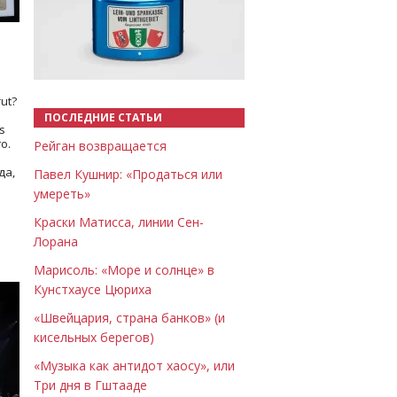
Назад
Вперёд
ut?
ПОСЛЕДНИЕ СТАТЬИ
s
о.
Рейган возвращается
да,
Павел Кушнир: «Продаться или
умереть»
Краски Матисса, линии Сен-
Лорана
Марисоль: «Море и солнце» в
Кунстхаусе Цюриха
«Швейцария, страна банков» (и
кисельных берегов)
«Музыка как антидот хаосу», или
Три дня в Гштааде