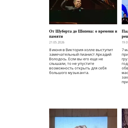
От Шуберта до Шопена: о времени и
Паа
памяти
ре
21.05.2026
19.0
8 июня в Виктория-холле выступит
7 м
замечательный пианист Аркадий
при
Володось. Если вы его еще не
гру
слышали, то не упустите
го
возможность открыть для себя
об
большого музыканта.
мас
зах
при