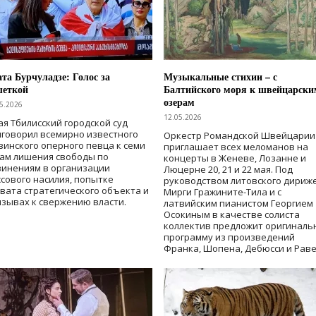
та Бурчуладзе: Голос за
Музыкальные стихии – с
шеткой
Балтийского моря к швейцарски
озерам
5.2026
12.05.2026
ая Тбилисский городской суд
говорил всемирно известного
Оркестр Романдской Швейцарии
зинского оперного певца к семи
приглашает всех меломанов на
дам лишения свободы
по
концерты в Женеве, Лозанне и
винениям в организации
Люцерне 20, 21 и 22 мая. Под
сового насилия, попытке
руководством литовского дириж
вата стратегического объекта и
Мирги Гражините-Тила и с
зывах к свержению власти
.
латвийским пианистом Георгием
Осокиным в качестве солиста
коллектив предложит оригиналь
программу из произведений
Франка, Шопена, Дебюсси и Раве