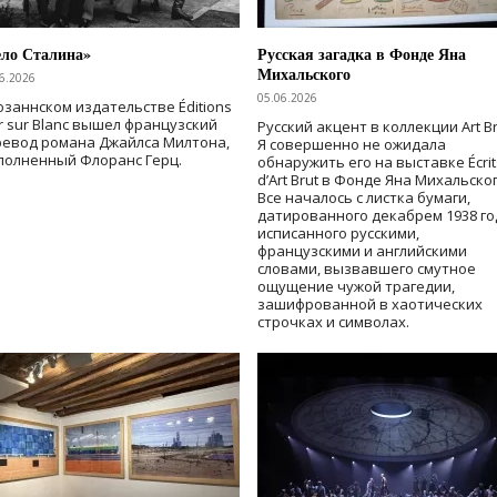
ело Сталина»
Русская загадка в Фонде Яна
Михальского
6.2026
05.06.2026
озаннском издательстве Éditions
r sur Blanc вышел французский
Русский акцент в коллекции Art Br
ревод романа Джайлса Милтона,
Я совершенно не ожидала
полненный Флоранс Герц.
обнаружить его на выставке Écrit
d’Art Brut в Фонде Яна Михальског
Все началось с листка бумаги,
датированного декабрем 1938 го
исписанного русскими,
французскими и английскими
словами, вызвавшего смутное
ощущение чужой трагедии,
зашифрованной в хаотических
строчках и символах.