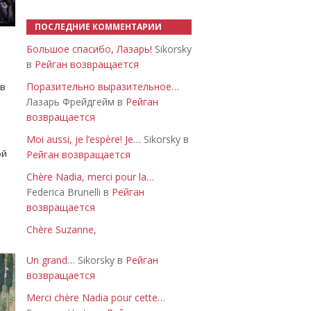
ПОСЛЕДНИЕ КОММЕНТАРИИ
Большое спасибо, Лазарь!
Sikorsky
в
Рейган возвращается
Поразительно выразительное…
 в
Лазарь Фрейдгейм в
Рейган
возвращается
Moi aussi, je l’espère! Je…
Sikorsky в
ой
Рейган возвращается
Chère Nadia, merci pour la…
Federica Brunelli в
Рейган
возвращается
Chère Suzanne,
Un grand…
Sikorsky в
Рейган
возвращается
Merci chère Nadia pour cette…