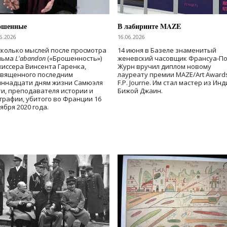
ошенные
В лабиринте MAZE
6.2026
16.06.2026
колько мыслей после просмотра
14 июня в Базеле знаменитый
льма
L'abandon
(«Брошенность»)
женевский часовщик Франсуа-П
иссера Винсента Гаренка,
Журн вручил диплом новому
священного последним
лауреату премии MAZE/Art Award
иннадцати дням жизни Самюэля
F.P. Journe. Им стал мастер из Ин
и, преподавателя истории и
Бижой Джаин.
графии, убитого во Франции 16
ября 2020 года.