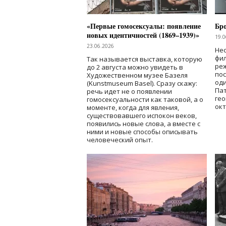
«Первые гомосексуалы: появление
Бр
новых идентичностей (1869–1939)»
19.0
23.06.2026
Нес
фи
Так называется выставка, которую
реж
до 2 августа можно увидеть в
по
Художественном музее Базеля
од
(Kunstmuseum Basel). Сразу скажу:
Пат
речь идет не о появлении
гео
гомосексуальности как таковой, а о
окт
моменте, когда для явления,
существовавшего испокон веков,
появились новые слова, а вместе с
ними и новые способы описывать
человеческий опыт.