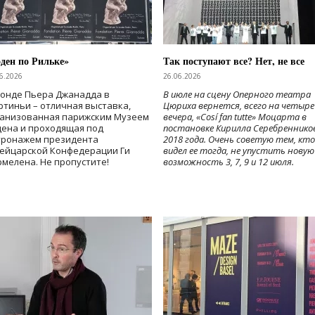
ден по Рильке»
Так поступают все? Нет, не все
6.2026
26.06.2026
Фонде Пьера Джанадда в
В июле на сцену Оперного театра
тиньи – отличная выставка,
Цюриха вернется, всего на четыре
ганизованная парижским Музеем
вечера, «Cosí fan tutte» Моцарта в
дена и проходящая под
постановке Кирилла Серебреннико
тронажем президента
2018 года. Очень советую тем, кто
ейцарской Конфедерации Ги
видел ее тогда, не упустить новую
мелена. Не пропустите!
возможность 3, 7, 9 и 12 июля.