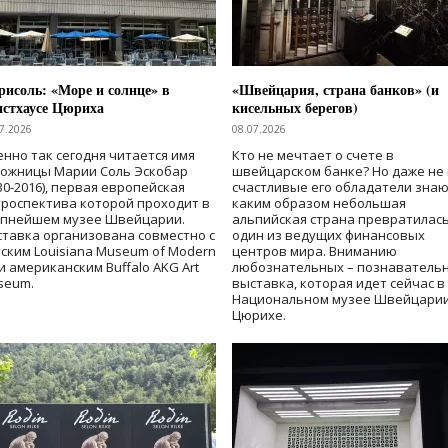
исоль: «Море и солнце» в
«Швейцария, страна банков» (и
нстхаусе Цюриха
кисельных берегов)
7.2026
08.07.2026
нно так сегодня читается имя
Кто не мечтает о счете в
дожницы Марии Соль Эскобар
швейцарском банке? Но даже не 
30-2016), первая европейская
счастливые его обладатели знаю
роспектива которой проходит в
каким образом небольшая
упнейшем музее Швейцарии.
альпийская страна превратилась
тавка организована совместно с
один из ведущих финансовых
ским Louisiana Museum of Modern
центров мира. Вниманию
 и американским Buffalo AKG Art
любознательных – познаватель
seum.
выставка, которая идет сейчас в
Национальном музее Швейцарии
Цюрихе.