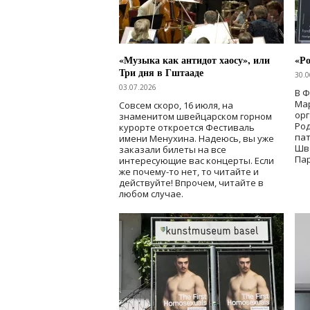
«Музыка как антидот хаосу», или
«Ро
Три дня в Гштааде
30.0
03.07.2026
В 
Мар
Совсем скоро, 16 июля, на
ор
знаменитом швейцарском горном
Ро
курорте откроется Фестиваль
па
имени Менухина. Надеюсь, вы уже
Шв
заказали билеты на все
Пар
интересующие вас концерты. Если
же почему-то нет, то читайте и
действуйте! Впрочем, читайте в
любом случае.