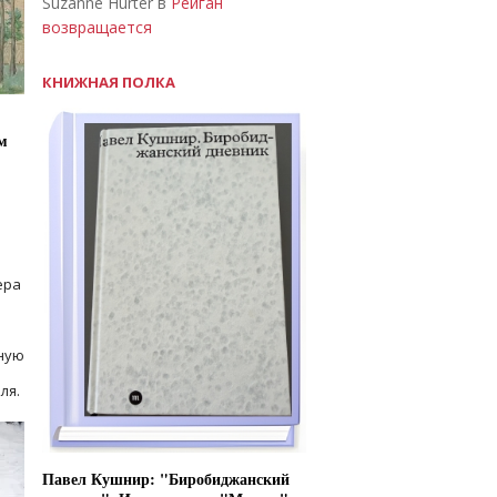
Suzanne Hurter в
Рейган
возвращается
КНИЖНАЯ ПОЛКА
м
ера
ную
ля.
Павел Кушнир: "Биробиджанский