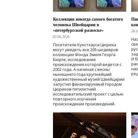
Коллекция некогда самого богатого
Пик
человека Швейцарии в
кон
«петербургской развеске»
28.0
02.06.2026
Наз
свя
Посетители Кунстхауса Цюриха
рус
могут увидеть все 205 шедевров
зад
коллекции Фонда Эмиля Георга
И б
Бюрле, исследование
рас
происхождения которой ведется с
нах
2002 года. А начиная с весны
ред
нынешнего года крупнейший
художественный музей Швейцарии
запустил финансируемый городом
Цюрихом пятилетний
исследовательский проект с целью
повторного изучения
происхождения произведений.