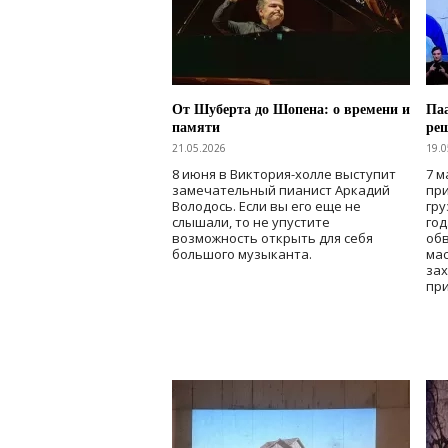
От Шуберта до Шопена: о времени и
Паа
памяти
ре
21.05.2026
19.0
8 июня в Виктория-холле выступит
7 м
замечательный пианист Аркадий
при
Володось. Если вы его еще не
гру
слышали, то не упустите
го
возможность открыть для себя
об
большого музыканта.
мас
зах
при