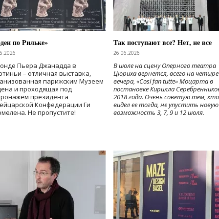
ден по Рильке»
Так поступают все? Нет, не все
6.2026
26.06.2026
Фонде Пьера Джанадда в
В июле на сцену Оперного театра
тиньи – отличная выставка,
Цюриха вернется, всего на четыре
ганизованная парижским Музеем
вечера, «Cosí fan tutte» Моцарта в
дена и проходящая под
постановке Кирилла Серебреннико
тронажем президента
2018 года. Очень советую тем, кто
ейцарской Конфедерации Ги
видел ее тогда, не упустить новую
мелена. Не пропустите!
возможность 3, 7, 9 и 12 июля.