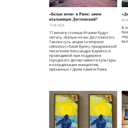
«Белые ночи» в Риме: зачем
«Д
итальянцам Достоевский?
09.0
12.06.2026
В л
Noi
17 июня в столице Италии будут
пе
читать «Белые ночи» Достоевского.
вы
Такова суть акции
La tempesta
silenziosa (
«
Тихая буря
»
)
, придуманной
писателем Алессандро Барикко и
проводимой при поддержке
городского Департамента культуры
и координации инициатив,
связанных с Днем памяти Рима.