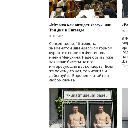
«Музыка как антидот хаосу», или
«Ро
Три дня в Гштааде
30.0
03.07.2026
В 
Мар
Совсем скоро, 16 июля, на
ор
знаменитом швейцарском горном
Ро
курорте откроется Фестиваль
па
имени Менухина. Надеюсь, вы уже
Шв
заказали билеты на все
Пар
интересующие вас концерты. Если
же почему-то нет, то читайте и
действуйте! Впрочем, читайте в
любом случае.