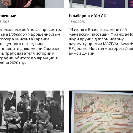
ошенные
В лабиринте MAZE
6.2026
16.06.2026
колько мыслей после просмотра
14 июня в Базеле знаменитый
льма
L'abandon
(«Брошенность»)
женевский часовщик Франсуа-П
иссера Винсента Гаренка,
Журн вручил диплом новому
священного последним
лауреату премии MAZE/Art Award
иннадцати дням жизни Самюэля
F.P. Journe. Им стал мастер из Ин
и, преподавателя истории и
Бижой Джаин.
графии, убитого во Франции 16
ября 2020 года.