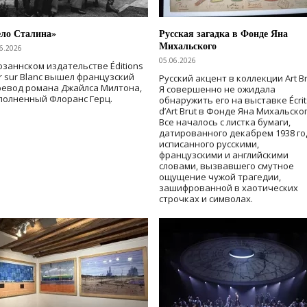
ело Сталина»
Русская загадка в Фонде Яна
Михальского
6.2026
05.06.2026
озаннском издательстве Éditions
r sur Blanc вышел французский
Русский акцент в коллекции Art Br
ревод романа Джайлса Милтона,
Я совершенно не ожидала
полненный Флоранс Герц.
обнаружить его на выставке Écrit
d’Art Brut в Фонде Яна Михальског
Все началось с листка бумаги,
датированного декабрем 1938 го
исписанного русскими,
французскими и английскими
словами, вызвавшего смутное
ощущение чужой трагедии,
зашифрованной в хаотических
строчках и символах.