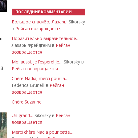
ПОСЛЕДНИЕ КОММЕНТАРИИ
Большое спасибо, Лазарь!
Sikorsky
в
Рейган возвращается
Поразительно выразительное…
 в
Лазарь Фрейдгейм в
Рейган
возвращается
Moi aussi, je l’espère! Je…
Sikorsky в
ой
Рейган возвращается
Chère Nadia, merci pour la…
Federica Brunelli в
Рейган
возвращается
Chère Suzanne,
Un grand…
Sikorsky в
Рейган
возвращается
Merci chère Nadia pour cette…