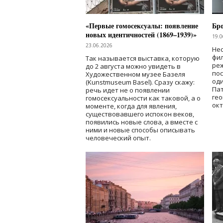
«Первые гомосексуалы: появление
Бр
новых идентичностей (1869–1939)»
19.0
23.06.2026
Нес
фи
Так называется выставка, которую
реж
до 2 августа можно увидеть в
по
Художественном музее Базеля
од
(Kunstmuseum Basel). Сразу скажу:
Пат
речь идет не о появлении
гео
гомосексуальности как таковой, а о
окт
моменте, когда для явления,
существовавшего испокон веков,
появились новые слова, а вместе с
ними и новые способы описывать
человеческий опыт.