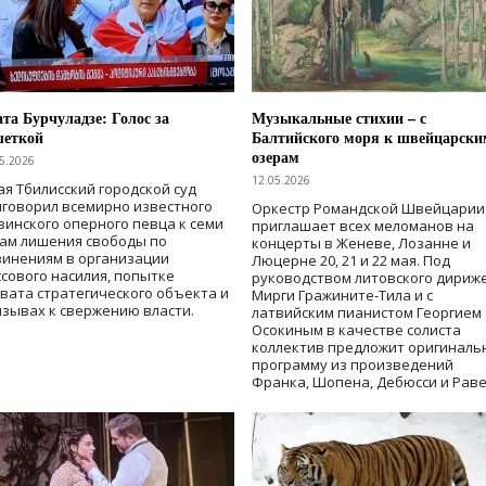
та Бурчуладзе: Голос за
Музыкальные стихии – с
шеткой
Балтийского моря к швейцарски
озерам
5.2026
12.05.2026
ая Тбилисский городской суд
говорил всемирно известного
Оркестр Романдской Швейцарии
зинского оперного певца к семи
приглашает всех меломанов на
дам лишения свободы
по
концерты в Женеве, Лозанне и
винениям в организации
Люцерне 20, 21 и 22 мая. Под
сового насилия, попытке
руководством литовского дириж
вата стратегического объекта и
Мирги Гражините-Тила и с
зывах к свержению власти
.
латвийским пианистом Георгием
Осокиным в качестве солиста
коллектив предложит оригиналь
программу из произведений
Франка, Шопена, Дебюсси и Раве