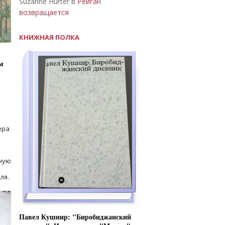
Suzanne Hurter в
Рейган
возвращается
КНИЖНАЯ ПОЛКА
м
ера
ную
ля.
Павел Кушнир: "Биробиджанский