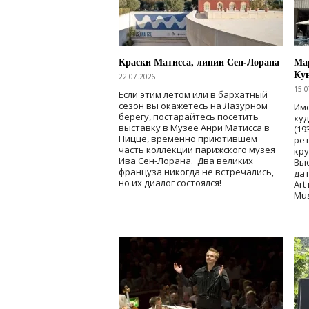
Краски Матисса, линии Сен-Лорана
Мар
Ку
22.07.2026
15.0
Если этим летом или в бархатный
сезон вы окажетесь на Лазурном
Име
берегу, постарайтесь посетить
ху
выставку в Музее Анри Матисса в
(19
Ницце, временно приютившем
рет
часть коллекции парижского музея
кр
Ива Сен-Лорана. Два великих
Выс
француза никогда не встречались,
дат
но их диалог состоялся!
Art
Mu