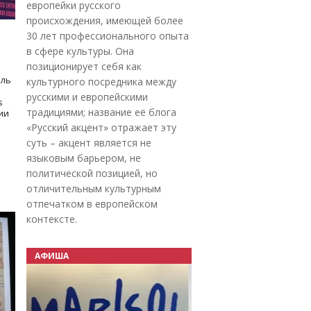
европейки русского
происхождения, имеющей более
30 лет профессионального опыта
в сфере культуры. Она
позиционирует себя как
оль
культурного посредника между
русскими и европейскими
s
традициями; название её блога
дии
«Русский акцент» отражает эту
суть – акцент является не
языковым барьером, не
политической позицией, но
отличительным культурным
отпечатком в европейском
контексте.
АФИША