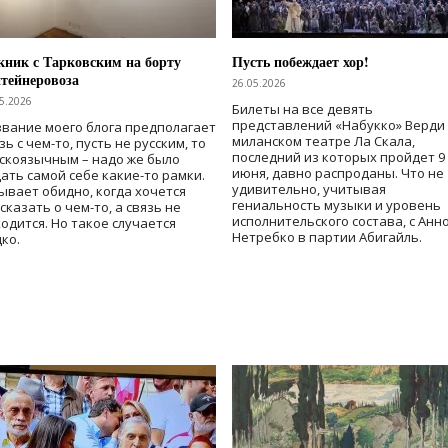
ник с Тарковским на борту
Пусть побеждает хор!
тейнеровоза
26.05.2026
5.2026
Билеты на все девять
представлений «Набукко» Верди
вание моего блога предполагает
миланском театре Ла Скала,
зь с чем-то, пусть не русским, то
последний из которых пройдет 9
скоязычным – надо же было
июня, давно распроданы. Что не
ать самой себе какие-то рамки.
удивительно, учитывая
ывает обидно, когда хочется
гениальность музыки и уровень
сказать о чем-то, а связь не
исполнительского состава, с Анн
одится. Но такое случается
Нетребко в партии Абигайль.
ко.