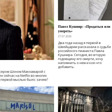
Павел Кушнир: «Продаться или
умереть»
27.07.2026
Два года назад я первой в
Швейцарии рассказала о судьбе
российского пианиста Павла
Кушнира. Сегодня, во вторую
годовщину его смерти, хочу
напомнить о нем и кое-что
добавить.
сером Шоном Макнамарой с
 сейчас на Netflix во многих
й первой мыслью было: зачем?