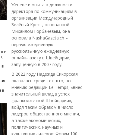
Женеве и опыта в должности
директора по коммуникациям в
организации Международный
Зелёный Крест, основанной
Михаилом Горбачёвым, она
основала NashaGazeta.ch –
первую ежедневную
русскоязычную ежедневную
все
т,
онлайн-газету в Швейцарии,
запущенную в 2007 году.
 в
В 2022 году Надежда Сикорская
ная
оказалась среди тех, кто, по
мнению редакции Le Temps, «внёс
 в
значительный вклад в успех
франкоязычной Швейцарии»,
войдя таким образом в число
лидеров общественного мнения,
а также экономических,
политических, научных и
культурных лидеров: Форум 100.