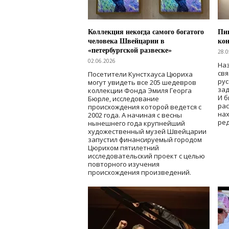
Коллекция некогда самого богатого
Пик
человека Швейцарии в
кон
«петербургской развеске»
28.0
02.06.2026
Наз
свя
Посетители Кунстхауса Цюриха
рус
могут увидеть все 205 шедевров
зад
коллекции Фонда Эмиля Георга
И б
Бюрле, исследование
рас
происхождения которой ведется с
нах
2002 года. А начиная с весны
ред
нынешнего года крупнейший
художественный музей Швейцарии
запустил финансируемый городом
Цюрихом пятилетний
исследовательский проект с целью
повторного изучения
происхождения произведений.