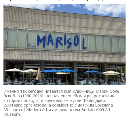
Именно так сегодня читается имя художницы Марии Соль
Эскобар (1930-2016), первая европейская ретроспектива
которой проходит в крупнейшем музее Швейцарии.
Выставка организована совместно с датским Louisiana
Museum of Modern Art и американским Buffalo AKG Art
Museum.