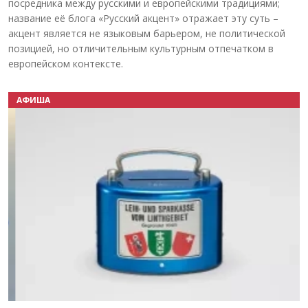
посредника между русскими и европейскими традициями;
название её блога «Русский акцент» отражает эту суть –
акцент является не языковым барьером, не политической
позицией, но отличительным культурным отпечатком в
европейском контексте.
АФИША
Назад
Вперёд