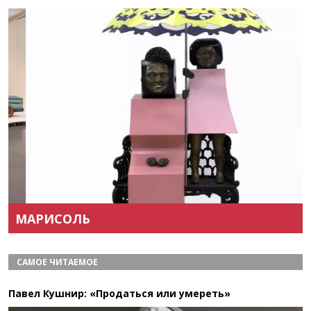
Назад
Вперёд
МАРИСОЛЬ
САМОЕ ЧИТАЕМОЕ
Павел Кушнир: «Продаться или умереть»