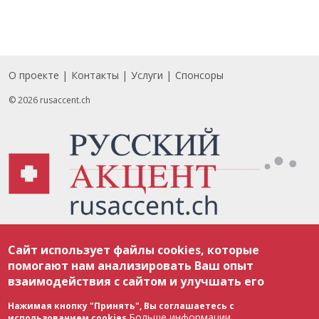
О проекте
Контакты
Услуги
Спонсоры
Footer
© 2026 rusaccent.ch
Все материалы, размещенные на веб-сайте rusaccent.ch, охраняются в
Сайт использует файлы cookies, которые
соответствии с законодательством Швейцарии об авторском праве и
международными соглашениями. Полное или частичное использование
помогают нам анализировать Ваш опыт
материалов возможно только с разрешения редакции. В случае полного
взаимодействия с сайтом и улучшать его
или частичного воспроизведения материалов сайта rusaccent.ch,
ОБЯЗАТЕЛЬНА АКТИВНАЯ ГИПЕРССЫЛКА на конкретный заимствованный
текст. Фотоизображения, размещенные редакцией rusaccent.ch, являются
Нажимая кнопку "Принять", Вы соглашаетесь с
ее исключительной собственностью. Полное или частичное
Больше информации
использованием cookies