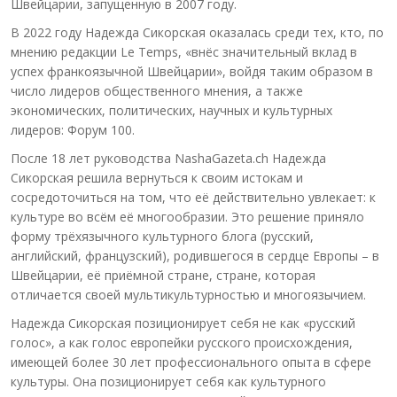
Швейцарии, запущенную в 2007 году.
В 2022 году Надежда Сикорская оказалась среди тех, кто, по
мнению редакции Le Temps, «внёс значительный вклад в
успех франкоязычной Швейцарии», войдя таким образом в
число лидеров общественного мнения, а также
экономических, политических, научных и культурных
лидеров: Форум 100.
После 18 лет руководства NashaGazeta.ch Надежда
Сикорская решила вернуться к своим истокам и
сосредоточиться на том, что её действительно увлекает: к
культуре во всём её многообразии. Это решение приняло
форму трёхязычного культурного блога (русский,
английский, французский), родившегося в сердце Европы – в
Швейцарии, её приёмной стране, стране, которая
отличается своей мультикультурностью и многоязычием.
Надежда Сикорская позиционирует себя не как «русский
голос», а как голос европейки русского происхождения,
имеющей более 30 лет профессионального опыта в сфере
культуры. Она позиционирует себя как культурного