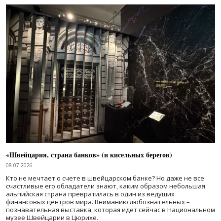
«Швейцария, страна банков» (и кисельных берегов)
08.07.2026
Кто не мечтает о счете в швейцарском банке? Но даже не все
счастливые его обладатели знают, каким образом небольшая
альпийская страна превратилась в один из ведущих
финансовых центров мира. Вниманию любознательных –
познавательная выставка, которая идет сейчас в Национальном
музее Швейцарии в Цюрихе.