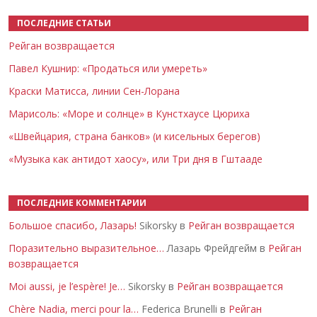
ПОСЛЕДНИЕ СТАТЬИ
Рейган возвращается
Павел Кушнир: «Продаться или умереть»
Краски Матисса, линии Сен-Лорана
Марисоль: «Море и солнце» в Кунстхаусе Цюриха
«Швейцария, страна банков» (и кисельных берегов)
«Музыка как антидот хаосу», или Три дня в Гштааде
ПОСЛЕДНИЕ КОММЕНТАРИИ
Большое спасибо, Лазарь!
Sikorsky в
Рейган возвращается
Поразительно выразительное…
Лазарь Фрейдгейм в
Рейган
возвращается
Moi aussi, je l’espère! Je…
Sikorsky в
Рейган возвращается
Chère Nadia, merci pour la…
Federica Brunelli в
Рейган