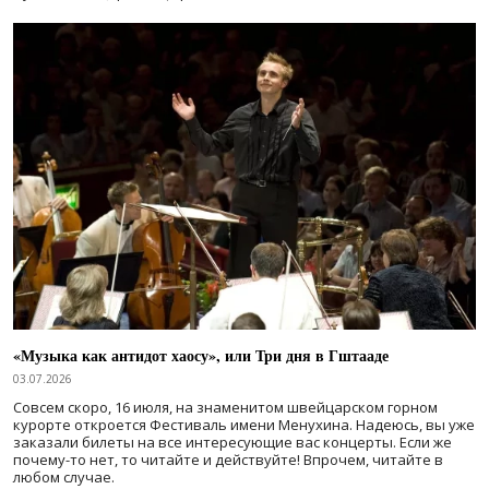
«Музыка как антидот хаосу», или Три дня в Гштааде
03.07.2026
Совсем скоро, 16 июля, на знаменитом швейцарском горном
курорте откроется Фестиваль имени Менухина. Надеюсь, вы уже
заказали билеты на все интересующие вас концерты. Если же
почему-то нет, то читайте и действуйте! Впрочем, читайте в
любом случае.