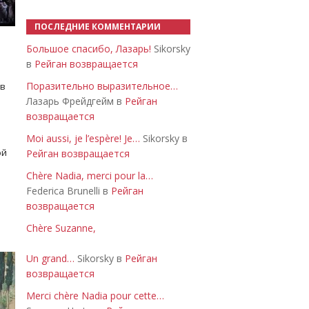
ПОСЛЕДНИЕ КОММЕНТАРИИ
Большое спасибо, Лазарь!
Sikorsky
в
Рейган возвращается
Поразительно выразительное…
 в
Лазарь Фрейдгейм в
Рейган
возвращается
Moi aussi, je l’espère! Je…
Sikorsky в
ой
Рейган возвращается
Chère Nadia, merci pour la…
Federica Brunelli в
Рейган
возвращается
Chère Suzanne,
Un grand…
Sikorsky в
Рейган
возвращается
Merci chère Nadia pour cette…