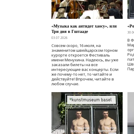
«Музыка как антидот хаосу», или
«Ро
Три дня в Гштааде
30.0
03.07.2026
В 
Мар
Совсем скоро, 16 июля, на
ор
знаменитом швейцарском горном
Ро
курорте откроется Фестиваль
па
имени Менухина. Надеюсь, вы уже
Шв
заказали билеты на все
Пар
интересующие вас концерты. Если
же почему-то нет, то читайте и
действуйте! Впрочем, читайте в
любом случае.