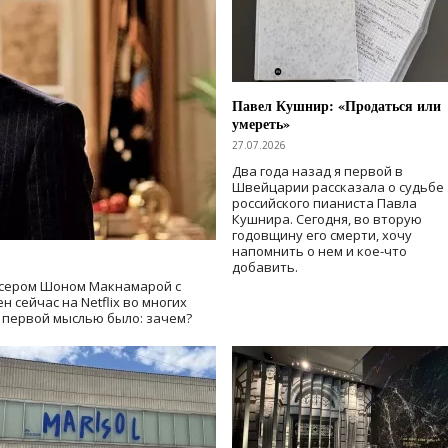
Павел Кушнир: «Продаться или
умереть»
27.07.2026
Два года назад я первой в
Швейцарии рассказала о судьбе
российского пианиста Павла
Кушнира. Сегодня, во вторую
годовщину его смерти, хочу
напомнить о нем и кое-что
добавить.
сером Шоном Макнамарой с
 сейчас на Netflix во многих
й первой мыслью было: зачем?