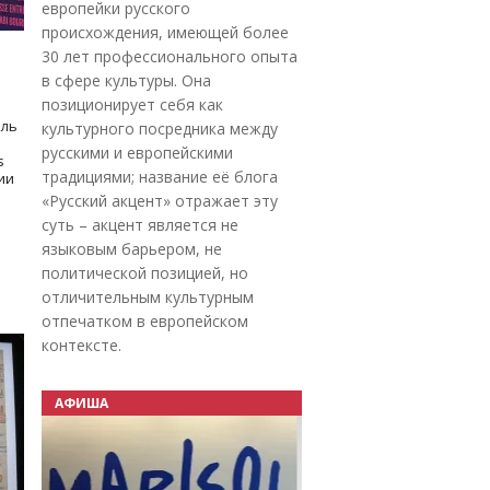
европейки русского
происхождения, имеющей более
30 лет профессионального опыта
в сфере культуры. Она
позиционирует себя как
оль
культурного посредника между
русскими и европейскими
s
традициями; название её блога
дии
«Русский акцент» отражает эту
суть – акцент является не
языковым барьером, не
политической позицией, но
отличительным культурным
отпечатком в европейском
контексте.
АФИША