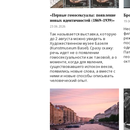
«Первые гомосексуалы: появление
Бр
новых идентичностей (1869–1939)»
19.0
23.06.2026
Нес
фи
Так называется выставка, которую
реж
до 2 августа можно увидеть в
по
Художественном музее Базеля
од
(Kunstmuseum Basel). Сразу скажу:
Пат
речь идет не о появлении
гео
гомосексуальности как таковой, а о
окт
моменте, когда для явления,
существовавшего испокон веков,
появились новые слова, а вместе с
ними и новые способы описывать
человеческий опыт.