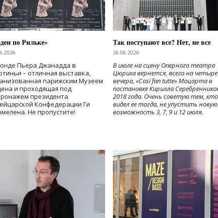
ден по Рильке»
Так поступают все? Нет, не все
6.2026
26.06.2026
Фонде Пьера Джанадда в
В июле на сцену Оперного театра
тиньи – отличная выставка,
Цюриха вернется, всего на четыре
ганизованная парижским Музеем
вечера, «Cosí fan tutte» Моцарта в
дена и проходящая под
постановке Кирилла Серебреннико
тронажем президента
2018 года. Очень советую тем, кто
ейцарской Конфедерации Ги
видел ее тогда, не упустить новую
мелена. Не пропустите!
возможность 3, 7, 9 и 12 июля.