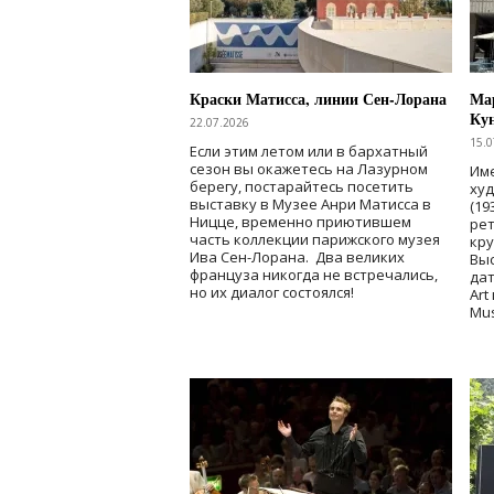
Краски Матисса, линии Сен-Лорана
Мар
Ку
22.07.2026
15.0
Если этим летом или в бархатный
сезон вы окажетесь на Лазурном
Име
берегу, постарайтесь посетить
ху
выставку в Музее Анри Матисса в
(19
Ницце, временно приютившем
рет
часть коллекции парижского музея
кр
Ива Сен-Лорана. Два великих
Выс
француза никогда не встречались,
дат
но их диалог состоялся!
Art
Mu