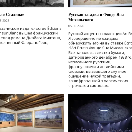
ело Сталина»
Русская загадка в Фонде Яна
Михальского
6.2026
05.06.2026
озаннском издательстве Éditions
r sur Blanc вышел французский
Русский акцент в коллекции Art Br
ревод романа Джайлса Милтона,
Я совершенно не ожидала
полненный Флоранс Герц.
обнаружить его на выставке Écrit
d’Art Brut в Фонде Яна Михальског
Все началось с листка бумаги,
датированного декабрем 1938 го
исписанного русскими,
французскими и английскими
словами, вызвавшего смутное
ощущение чужой трагедии,
зашифрованной в хаотических
строчках и символах.