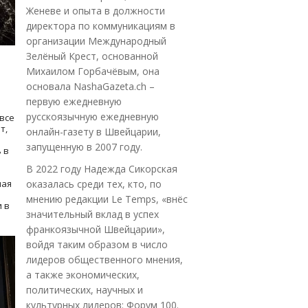
Женеве и опыта в должности
директора по коммуникациям в
организации Международный
Зелёный Крест, основанной
Михаилом Горбачёвым, она
основала NashaGazeta.ch –
первую ежедневную
русскоязычную ежедневную
все
т,
онлайн-газету в Швейцарии,
запущенную в 2007 году.
 в
В 2022 году Надежда Сикорская
ная
оказалась среди тех, кто, по
мнению редакции Le Temps, «внёс
 в
значительный вклад в успех
франкоязычной Швейцарии»,
войдя таким образом в число
лидеров общественного мнения,
а также экономических,
политических, научных и
культурных лидеров: Форум 100.