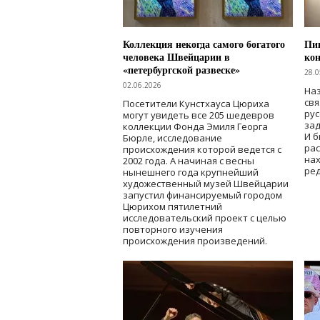
Коллекция некогда самого богатого
Пик
человека Швейцарии в
кон
«петербургской развеске»
28.0
02.06.2026
Наз
свя
Посетители Кунстхауса Цюриха
рус
могут увидеть все 205 шедевров
зад
коллекции Фонда Эмиля Георга
И б
Бюрле, исследование
рас
происхождения которой ведется с
нах
2002 года. А начиная с весны
ред
нынешнего года крупнейший
художественный музей Швейцарии
запустил финансируемый городом
Цюрихом пятилетний
исследовательский проект с целью
повторного изучения
происхождения произведений.