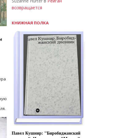
Suzanne Hurter в
Рейган
возвращается
КНИЖНАЯ ПОЛКА
м
ера
ную
ля.
Павел Кушнир: "Биробиджанский