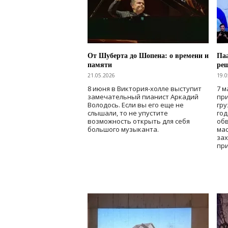
От Шуберта до Шопена: о времени и
Паа
памяти
ре
21.05.2026
19.0
8 июня в Виктория-холле выступит
7 м
замечательный пианист Аркадий
при
Володось. Если вы его еще не
гру
слышали, то не упустите
го
возможность открыть для себя
об
большого музыканта.
мас
зах
при