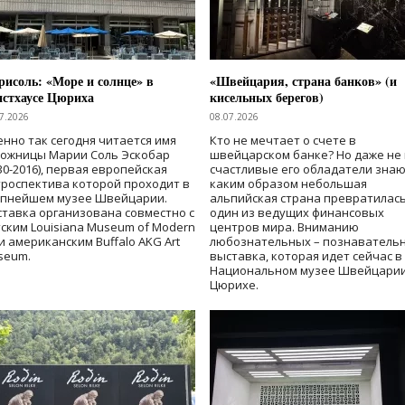
исоль: «Море и солнце» в
«Швейцария, страна банков» (и
нстхаусе Цюриха
кисельных берегов)
7.2026
08.07.2026
нно так сегодня читается имя
Кто не мечтает о счете в
дожницы Марии Соль Эскобар
швейцарском банке? Но даже не 
30-2016), первая европейская
счастливые его обладатели знаю
роспектива которой проходит в
каким образом небольшая
упнейшем музее Швейцарии.
альпийская страна превратилась
тавка организована совместно с
один из ведущих финансовых
ским Louisiana Museum of Modern
центров мира. Вниманию
 и американским Buffalo AKG Art
любознательных – познаватель
seum.
выставка, которая идет сейчас в
Национальном музее Швейцарии
Цюрихе.