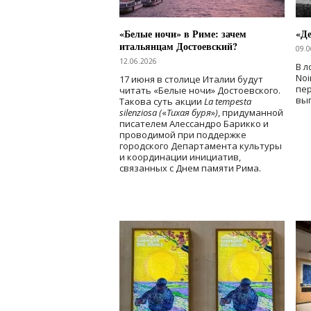
«Белые ночи» в Риме: зачем
«Д
итальянцам Достоевский?
09.0
12.06.2026
В л
Noi
17 июня в столице Италии будут
пе
читать «Белые ночи» Достоевского.
вы
Такова суть акции
La tempesta
silenziosa (
«
Тихая буря
»
)
, придуманной
писателем Алессандро Барикко и
проводимой при поддержке
городского Департамента культуры
и координации инициатив,
связанных с Днем памяти Рима.