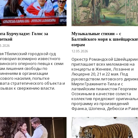
та Бурчуладзе: Голос за
Музыкальные стихии – с
шеткой
Балтийского моря к швейцарски
озерам
5.2026
12.05.2026
ая Тбилисский городской суд
говорил всемирно известного
Оркестр Романдской Швейцарии
зинского оперного певца к семи
приглашает всех меломанов на
дам лишения свободы
по
концерты в Женеве, Лозанне и
винениям в организации
Люцерне 20, 21 и 22 мая. Под
сового насилия, попытке
руководством литовского дириж
вата стратегического объекта и
Мирги Гражините-Тила и с
зывах к свержению власти
.
латвийским пианистом Георгием
Осокиным в качестве солиста
коллектив предложит оригиналь
программу из произведений
Франка, Шопена, Дебюсси и Раве