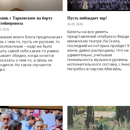
ник с Тарковским на борту
Пусть побеждает хор!
тейнеровоза
26.05.2026
5.2026
Билеты на все девять
представлений «Набукко» Верди
вание моего блога предполагает
миланском театре Ла Скала,
зь с чем-то, пусть не русским, то
последний из которых пройдет 9
скоязычным – надо же было
июня, давно распроданы. Что не
ать самой себе какие-то рамки.
удивительно, учитывая
ывает обидно, когда хочется
гениальность музыки и уровень
сказать о чем-то, а связь не
исполнительского состава, с Анн
одится. Но такое случается
Нетребко в партии Абигайль.
ко.