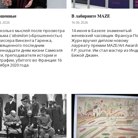
ошенные
В лабиринте MAZE
6.2026
16.06.2026
колько мыслей после просмотра
14 июня в Базеле знаменитый
льма
L'abandon
(«Брошенность»)
женевский часовщик Франсуа-П
иссера Винсента Гаренка,
Журн вручил диплом новому
священного последним
лауреату премии MAZE/Art Award
иннадцати дням жизни Самюэля
F.P. Journe. Им стал мастер из Ин
и, преподавателя истории и
Бижой Джаин.
графии, убитого во Франции 16
ября 2020 года.