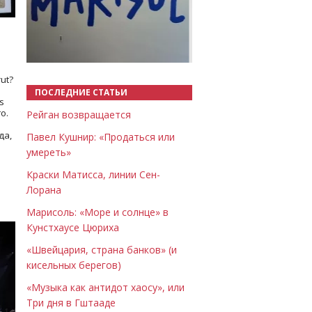
Назад
Вперёд
ut?
ПОСЛЕДНИЕ СТАТЬИ
s
о.
Рейган возвращается
да,
Павел Кушнир: «Продаться или
умереть»
Краски Матисса, линии Сен-
Лорана
Марисоль: «Море и солнце» в
Кунстхаусе Цюриха
«Швейцария, страна банков» (и
кисельных берегов)
«Музыка как антидот хаосу», или
Три дня в Гштааде