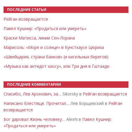
ПОСЛЕДНИЕ СТАТЬИ
Рейган возвращается
Павел Кушнир: «Продаться или умереть»
Краски Матисса, линии Сен-Лорана
Марисоль: «Море и солнце» в Кунстхаусе Цюриха
«Швейцария, страна банков» (и кисельных берегов)
«Музыка как антидот хаосу», или Три дня в Гштааде
ПОСЛЕДНИЕ КОММЕНТАРИИ
Спасибо, Лев Аронович, за…
Sikorsky в
Рейган возвращается
Написано блестяще. Прочитал…
Лев Борщевский в
Рейган
возвращается
Бог даровал Жизнь человеку…
AlexN в
Павел Кушнир:
«Продаться или умереть»