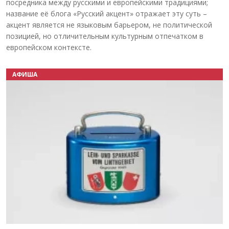
посредника между русскими и европейскими традициями;
название её блога «Русский акцент» отражает эту суть –
акцент является не языковым барьером, не политической
позицией, но отличительным культурным отпечатком в
европейском контексте.
АФИША
Назад
Вперёд