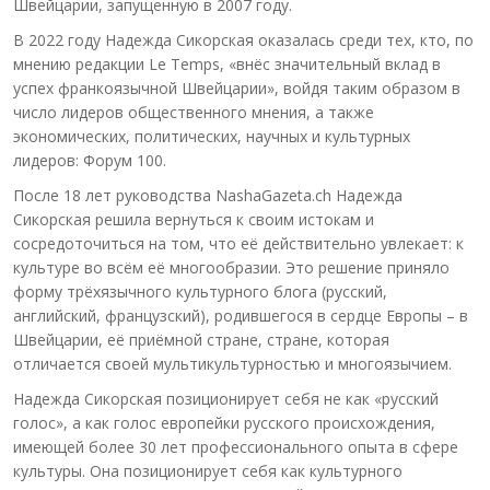
Швейцарии, запущенную в 2007 году.
В 2022 году Надежда Сикорская оказалась среди тех, кто, по
мнению редакции Le Temps, «внёс значительный вклад в
успех франкоязычной Швейцарии», войдя таким образом в
число лидеров общественного мнения, а также
экономических, политических, научных и культурных
лидеров: Форум 100.
После 18 лет руководства NashaGazeta.ch Надежда
Сикорская решила вернуться к своим истокам и
сосредоточиться на том, что её действительно увлекает: к
культуре во всём её многообразии. Это решение приняло
форму трёхязычного культурного блога (русский,
английский, французский), родившегося в сердце Европы – в
Швейцарии, её приёмной стране, стране, которая
отличается своей мультикультурностью и многоязычием.
Надежда Сикорская позиционирует себя не как «русский
голос», а как голос европейки русского происхождения,
имеющей более 30 лет профессионального опыта в сфере
культуры. Она позиционирует себя как культурного