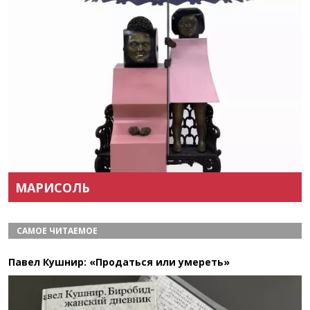
Назад
Вперёд
МАРИСОЛЬ
САМОЕ ЧИТАЕМОЕ
Павел Кушнир: «Продаться или умереть»