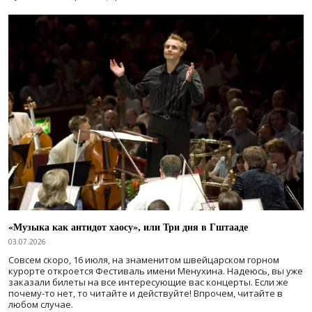
«Музыка как антидот хаосу», или Три дня в Гштааде
03.07.2026
Совсем скоро, 16 июля, на знаменитом швейцарском горном
курорте откроется Фестиваль имени Менухина. Надеюсь, вы уже
заказали билеты на все интересующие вас концерты. Если же
почему-то нет, то читайте и действуйте! Впрочем, читайте в
любом случае.