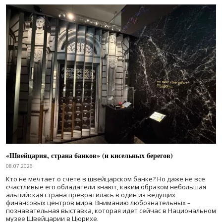
«Швейцария, страна банков» (и кисельных берегов)
08.07.2026
Кто не мечтает о счете в швейцарском банке? Но даже не все
счастливые его обладатели знают, каким образом небольшая
альпийская страна превратилась в один из ведущих
финансовых центров мира. Вниманию любознательных –
познавательная выставка, которая идет сейчас в Национальном
музее Швейцарии в Цюрихе.