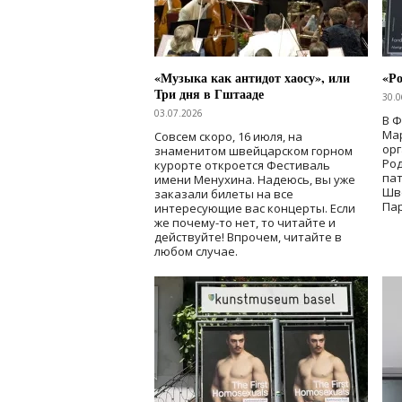
«Музыка как антидот хаосу», или
«Ро
Три дня в Гштааде
30.0
03.07.2026
В 
Мар
Совсем скоро, 16 июля, на
ор
знаменитом швейцарском горном
Ро
курорте откроется Фестиваль
па
имени Менухина. Надеюсь, вы уже
Шв
заказали билеты на все
Пар
интересующие вас концерты. Если
же почему-то нет, то читайте и
действуйте! Впрочем, читайте в
любом случае.