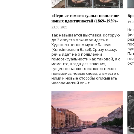
«Первые гомосексуалы: появление
Бр
новых идентичностей (1869–1939)»
19.0
23.06.2026
Нес
фи
Так называется выставка, которую
реж
до 2 августа можно увидеть в
по
Художественном музее Базеля
од
(Kunstmuseum Basel). Сразу скажу:
Пат
речь идет не о появлении
гео
гомосексуальности как таковой, а о
окт
моменте, когда для явления,
существовавшего испокон веков,
появились новые слова, а вместе с
ними и новые способы описывать
человеческий опыт.