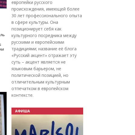
европейки русского
происхождения, имеющей более
30 лет профессионального опыта
в сфере культуры. Она
позиционирует себя как
оль
культурного посредника между
русскими и европейскими
s
традициями; название её блога
дии
«Русский акцент» отражает эту
суть – акцент является не
языковым барьером, не
политической позицией, но
отличительным культурным
отпечатком в европейском
контексте.
АФИША