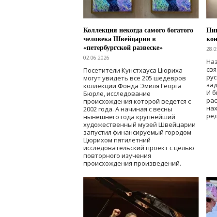
Коллекция некогда самого богатого
Пик
человека Швейцарии в
кон
«петербургской развеске»
28.0
02.06.2026
Наз
свя
Посетители Кунстхауса Цюриха
рус
могут увидеть все 205 шедевров
зад
коллекции Фонда Эмиля Георга
И б
Бюрле, исследование
рас
происхождения которой ведется с
нах
2002 года. А начиная с весны
ред
нынешнего года крупнейший
художественный музей Швейцарии
запустил финансируемый городом
Цюрихом пятилетний
исследовательский проект с целью
повторного изучения
происхождения произведений.