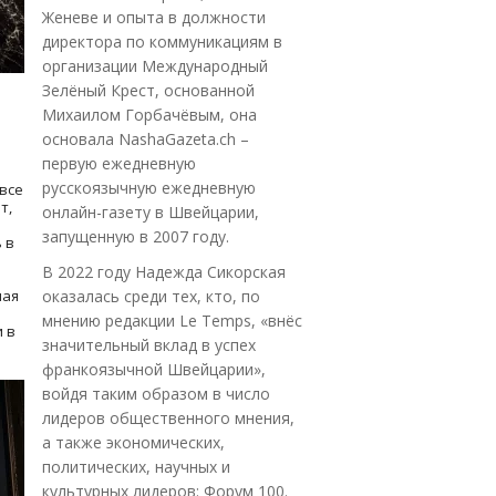
Женеве и опыта в должности
директора по коммуникациям в
организации Международный
Зелёный Крест, основанной
Михаилом Горбачёвым, она
основала NashaGazeta.ch –
первую ежедневную
русскоязычную ежедневную
все
т,
онлайн-газету в Швейцарии,
запущенную в 2007 году.
 в
В 2022 году Надежда Сикорская
ная
оказалась среди тех, кто, по
мнению редакции Le Temps, «внёс
 в
значительный вклад в успех
франкоязычной Швейцарии»,
войдя таким образом в число
лидеров общественного мнения,
а также экономических,
политических, научных и
культурных лидеров: Форум 100.