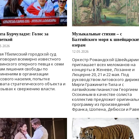
та Бурчуладзе: Голос за
Музыкальные стихии – с
шеткой
Балтийского моря к швейцарски
озерам
5.2026
12.05.2026
ая Тбилисский городской суд
говорил всемирно известного
Оркестр Романдской Швейцарии
зинского оперного певца к семи
приглашает всех меломанов на
дам лишения свободы
по
концерты в Женеве, Лозанне и
винениям в организации
Люцерне 20, 21 и 22 мая. Под
сового насилия, попытке
руководством литовского дириж
вата стратегического объекта и
Мирги Гражините-Тила и с
зывах к свержению власти
.
латвийским пианистом Георгием
Осокиным в качестве солиста
коллектив предложит оригиналь
программу из произведений
Франка, Шопена, Дебюсси и Раве