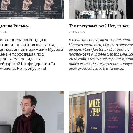
ден по Рильке»
Так поступают все? Нет, не все
6.2026
26.06.2026
Фонде Пьера Джанадда в
В июле на сцену Оперного театра
тиньи – отличная выставка,
Цюриха вернется, всего на четыре
ганизованная парижским Музеем
вечера, «Cosí fan tutte» Моцарта в
дена и проходящая под
постановке Кирилла Серебреннико
тронажем президента
2018 года. Очень советую тем, кто
ейцарской Конфедерации Ги
видел ее тогда, не упустить новую
мелена. Не пропустите!
возможность 3, 7, 9 и 12 июля.