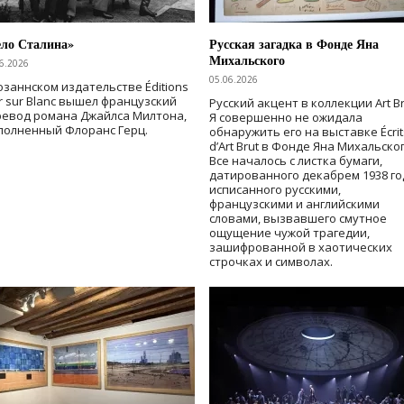
ело Сталина»
Русская загадка в Фонде Яна
Михальского
6.2026
05.06.2026
озаннском издательстве Éditions
r sur Blanc вышел французский
Русский акцент в коллекции Art Br
ревод романа Джайлса Милтона,
Я совершенно не ожидала
полненный Флоранс Герц.
обнаружить его на выставке Écrit
d’Art Brut в Фонде Яна Михальског
Все началось с листка бумаги,
датированного декабрем 1938 го
исписанного русскими,
французскими и английскими
словами, вызвавшего смутное
ощущение чужой трагедии,
зашифрованной в хаотических
строчках и символах.