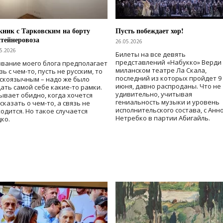
ник с Тарковским на борту
Пусть побеждает хор!
тейнеровоза
26.05.2026
5.2026
Билеты на все девять
представлений «Набукко» Верди
вание моего блога предполагает
миланском театре Ла Скала,
зь с чем-то, пусть не русским, то
последний из которых пройдет 9
скоязычным – надо же было
июня, давно распроданы. Что не
ать самой себе какие-то рамки.
удивительно, учитывая
ывает обидно, когда хочется
гениальность музыки и уровень
сказать о чем-то, а связь не
исполнительского состава, с Анн
одится. Но такое случается
Нетребко в партии Абигайль.
ко.