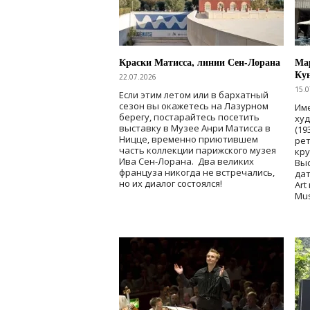
Краски Матисса, линии Сен-Лорана
Мар
Ку
22.07.2026
15.0
Если этим летом или в бархатный
сезон вы окажетесь на Лазурном
Име
берегу, постарайтесь посетить
ху
выставку в Музее Анри Матисса в
(19
Ницце, временно приютившем
рет
часть коллекции парижского музея
кр
Ива Сен-Лорана. Два великих
Выс
француза никогда не встречались,
дат
но их диалог состоялся!
Art
Mu