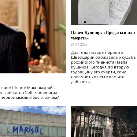
Павел Кушнир: «Продаться или
умереть»
27.07.2026
Два года назад я первой в
Швейцарии рассказала о судьбе
российского пианиста Павла
Кушнира. Сегодня, во вторую
годовщину его смерти, хочу
напомнить о нем и кое-что
добавить.
сером Шоном Макнамарой с
 сейчас на Netflix во многих
й первой мыслью было: зачем?