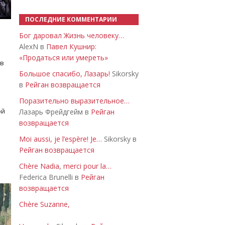
ПОСЛЕДНИЕ КОММЕНТАРИИ
Бог даровал Жизнь человеку…
AlexN в
Павел Кушнир:
«Продаться или умереть»
 в
Большое спасибо, Лазарь!
Sikorsky
в
Рейган возвращается
Поразительно выразительное…
ой
Лазарь Фрейдгейм в
Рейган
возвращается
Moi aussi, je l’espère! Je…
Sikorsky в
Рейган возвращается
Chère Nadia, merci pour la…
Federica Brunelli в
Рейган
возвращается
Chère Suzanne,