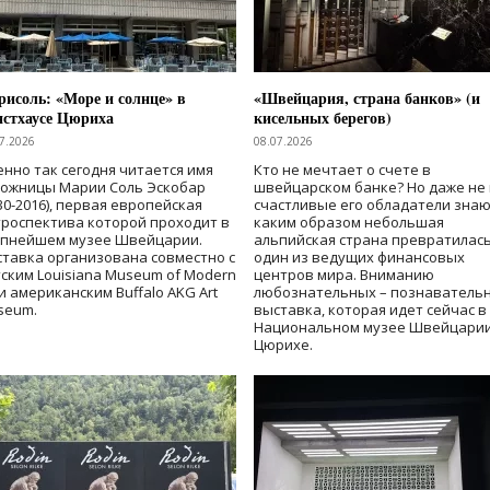
исоль: «Море и солнце» в
«Швейцария, страна банков» (и
нстхаусе Цюриха
кисельных берегов)
7.2026
08.07.2026
нно так сегодня читается имя
Кто не мечтает о счете в
дожницы Марии Соль Эскобар
швейцарском банке? Но даже не 
30-2016), первая европейская
счастливые его обладатели знаю
роспектива которой проходит в
каким образом небольшая
упнейшем музее Швейцарии.
альпийская страна превратилась
тавка организована совместно с
один из ведущих финансовых
ским Louisiana Museum of Modern
центров мира. Вниманию
 и американским Buffalo AKG Art
любознательных – познаватель
seum.
выставка, которая идет сейчас в
Национальном музее Швейцарии
Цюрихе.