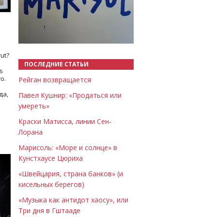
Назад
Вперёд
ut?
ПОСЛЕДНИЕ СТАТЬИ
s
о.
Рейган возвращается
да,
Павел Кушнир: «Продаться или
умереть»
Краски Матисса, линии Сен-
Лорана
Марисоль: «Море и солнце» в
Кунстхаусе Цюриха
«Швейцария, страна банков» (и
кисельных берегов)
«Музыка как антидот хаосу», или
Три дня в Гштааде