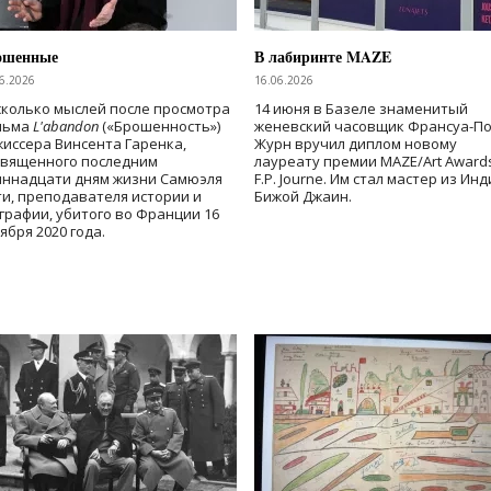
ошенные
В лабиринте MAZE
6.2026
16.06.2026
колько мыслей после просмотра
14 июня в Базеле знаменитый
льма
L'abandon
(«Брошенность»)
женевский часовщик Франсуа-П
иссера Винсента Гаренка,
Журн вручил диплом новому
священного последним
лауреату премии MAZE/Art Award
иннадцати дням жизни Самюэля
F.P. Journe. Им стал мастер из Ин
и, преподавателя истории и
Бижой Джаин.
графии, убитого во Франции 16
ября 2020 года.