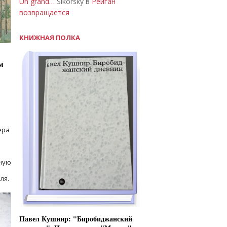
Un grand…
Sikorsky в
Рейган
возвращается
КНИЖНАЯ ПОЛКА
м
ера
ную
ля.
Павел Кушнир: "Биробиджанский