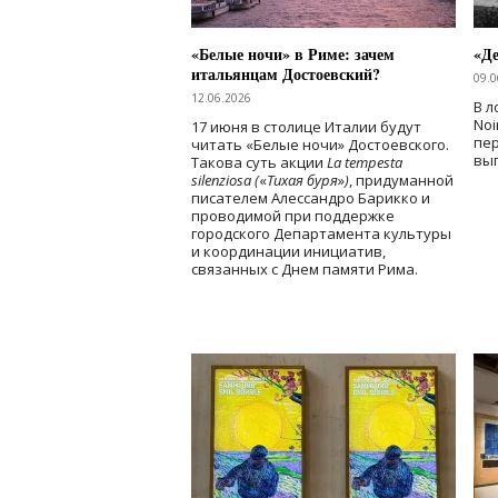
«Белые ночи» в Риме: зачем
«Д
итальянцам Достоевский?
09.0
12.06.2026
В л
Noi
17 июня в столице Италии будут
пе
читать «Белые ночи» Достоевского.
вы
Такова суть акции
La tempesta
silenziosa (
«
Тихая буря
»
)
, придуманной
писателем Алессандро Барикко и
проводимой при поддержке
городского Департамента культуры
и координации инициатив,
связанных с Днем памяти Рима.