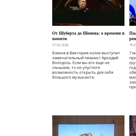
От Шуберта до Шопена: о времени и
Паа
памяти
ре
21.05.2026
19.0
8 июня в Виктория-холле выступит
7 м
замечательный пианист Аркадий
при
Володось. Если вы его еще не
гру
слышали, то не упустите
го
возможность открыть для себя
об
большого музыканта.
мас
зах
при