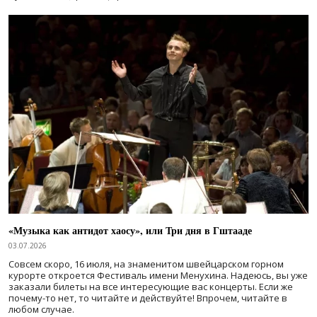
«Музыка как антидот хаосу», или Три дня в Гштааде
03.07.2026
Совсем скоро, 16 июля, на знаменитом швейцарском горном
курорте откроется Фестиваль имени Менухина. Надеюсь, вы уже
заказали билеты на все интересующие вас концерты. Если же
почему-то нет, то читайте и действуйте! Впрочем, читайте в
любом случае.