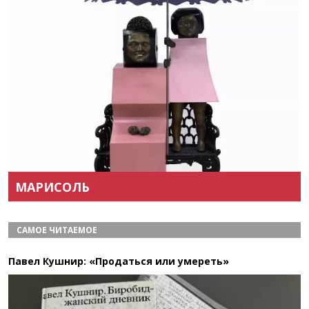
Назад
Вперёд
МАРИСОЛЬ
САМОЕ ЧИТАЕМОЕ
Павел Кушнир: «Продаться или умереть»