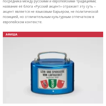
посредника между русскими и европейскими традициями;
название её блога «Русский акцент» отражает эту суть –
акцент является не языковым барьером, не политической
позицией, но отличительным культурным отпечатком в
европейском контексте.
АФИША
Назад
Вперёд