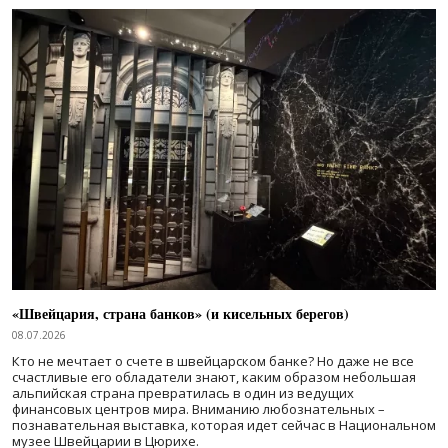
«Швейцария, страна банков» (и кисельных берегов)
08.07.2026
Кто не мечтает о счете в швейцарском банке? Но даже не все
счастливые его обладатели знают, каким образом небольшая
альпийская страна превратилась в один из ведущих
финансовых центров мира. Вниманию любознательных –
познавательная выставка, которая идет сейчас в Национальном
музее Швейцарии в Цюрихе.