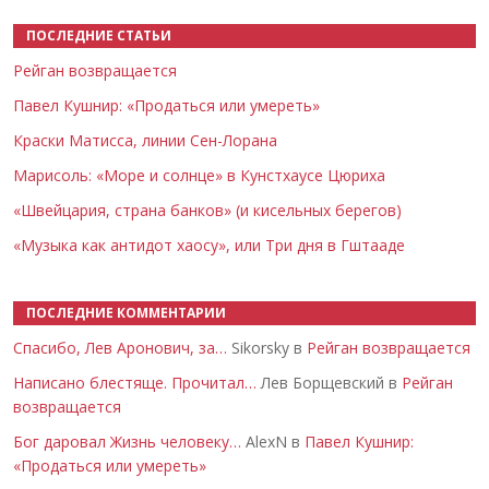
ПОСЛЕДНИЕ СТАТЬИ
Рейган возвращается
Павел Кушнир: «Продаться или умереть»
Краски Матисса, линии Сен-Лорана
Марисоль: «Море и солнце» в Кунстхаусе Цюриха
«Швейцария, страна банков» (и кисельных берегов)
«Музыка как антидот хаосу», или Три дня в Гштааде
ПОСЛЕДНИЕ КОММЕНТАРИИ
Спасибо, Лев Аронович, за…
Sikorsky в
Рейган возвращается
Написано блестяще. Прочитал…
Лев Борщевский в
Рейган
возвращается
Бог даровал Жизнь человеку…
AlexN в
Павел Кушнир:
«Продаться или умереть»