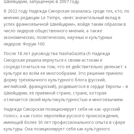
Швейцарии, запущенную в 2007 году.
В 2022 году Надежда Сикорская оказалась среди тех, кто, по
мнению редакции Le Temps, «внёс значительный вклад в
успех франкоязычной Швейцарии», войдя таким образом в
число лидеров общественного мнения, а также
экономических, политических, научных и культурных
лидеров: Форум 100.
После 18 лет руководства NashaGazeta.ch Надежда
Сикорская решила вернуться к своим истокам и
сосредоточиться на том, что её действительно увлекает: к
культуре во всём её многообразии. Это решение приняло
форму трёхязычного культурного блога (русский,
английский, французский), родившегося в сердце Европы – в
Швейцарии, её приёмной стране, стране, которая
отличается своей мультикультурностью и многоязычием.
Надежда Сикорская позиционирует себя не как «русский
голос», а как голос европейки русского происхождения,
имеющей более 30 лет профессионального опыта в сфере
культуры. Она позиционирует себя как культурного