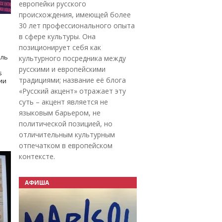
европейки русского
происхождения, имеющей более
30 лет профессионального опыта
в сфере культуры. Она
позиционирует себя как
оль
культурного посредника между
русскими и европейскими
s
традициями; название её блога
дии
«Русский акцент» отражает эту
суть – акцент является не
языковым барьером, не
политической позицией, но
отличительным культурным
отпечатком в европейском
контексте.
АФИША