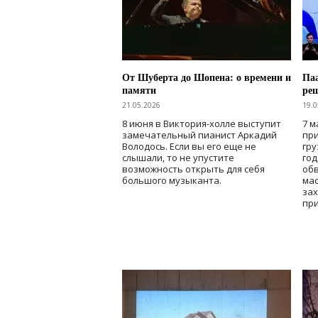
От Шуберта до Шопена: о времени и
Паа
памяти
ре
21.05.2026
19.0
8 июня в Виктория-холле выступит
7 м
замечательный пианист Аркадий
при
Володось. Если вы его еще не
гру
слышали, то не упустите
го
возможность открыть для себя
об
большого музыканта.
мас
зах
при