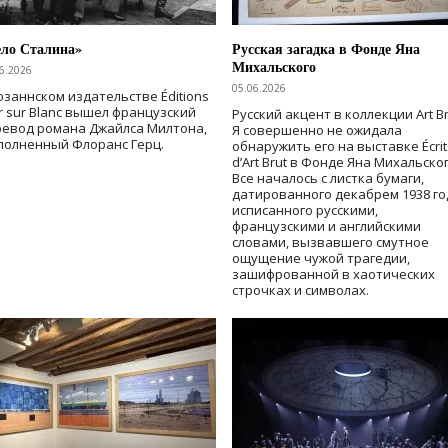
ело Сталина»
Русская загадка в Фонде Яна
Михальского
6.2026
05.06.2026
озаннском издательстве Éditions
r sur Blanc вышел французский
Русский акцент в коллекции Art Br
ревод романа Джайлса Милтона,
Я совершенно не ожидала
полненный Флоранс Герц.
обнаружить его на выставке Écrit
d’Art Brut в Фонде Яна Михальског
Все началось с листка бумаги,
датированного декабрем 1938 го
исписанного русскими,
французскими и английскими
словами, вызвавшего смутное
ощущение чужой трагедии,
зашифрованной в хаотических
строчках и символах.