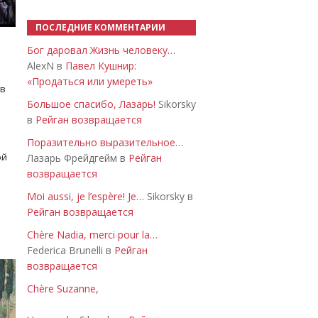
ПОСЛЕДНИЕ КОММЕНТАРИИ
Бог даровал Жизнь человеку…
AlexN в
Павел Кушнир:
«Продаться или умереть»
 в
Большое спасибо, Лазарь!
Sikorsky
в
Рейган возвращается
Поразительно выразительное…
ой
Лазарь Фрейдгейм в
Рейган
возвращается
Moi aussi, je l’espère! Je…
Sikorsky в
Рейган возвращается
Chère Nadia, merci pour la…
Federica Brunelli в
Рейган
возвращается
Chère Suzanne,