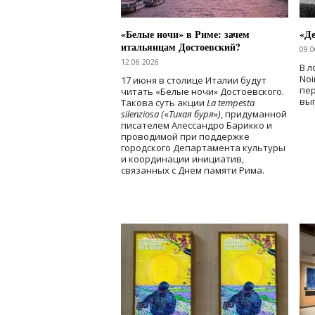
«Белые ночи» в Риме: зачем
«Д
итальянцам Достоевский?
09.0
12.06.2026
В л
Noi
17 июня в столице Италии будут
пе
читать «Белые ночи» Достоевского.
вы
Такова суть акции
La tempesta
silenziosa (
«
Тихая буря
»
)
, придуманной
писателем Алессандро Барикко и
проводимой при поддержке
городского Департамента культуры
и координации инициатив,
связанных с Днем памяти Рима.