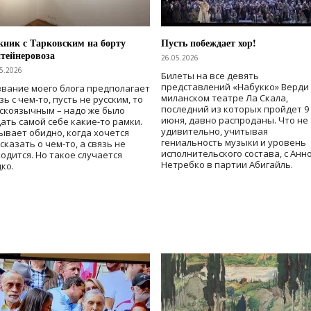
ник с Тарковским на борту
Пусть побеждает хор!
тейнеровоза
26.05.2026
5.2026
Билеты на все девять
представлений «Набукко» Верди
вание моего блога предполагает
миланском театре Ла Скала,
зь с чем-то, пусть не русским, то
последний из которых пройдет 9
скоязычным – надо же было
июня, давно распроданы. Что не
ать самой себе какие-то рамки.
удивительно, учитывая
ывает обидно, когда хочется
гениальность музыки и уровень
сказать о чем-то, а связь не
исполнительского состава, с Анн
одится. Но такое случается
Нетребко в партии Абигайль.
ко.