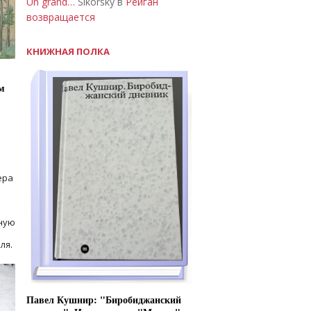
Un grand…
Sikorsky в
Рейган
возвращается
КНИЖНАЯ ПОЛКА
м
ера
ную
ля.
Павел Кушнир: "Биробиджанский