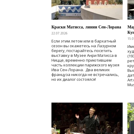
Краски Матисса, линии Сен-Лорана
Мар
Ку
22.07.2026
15.0
Если этим летом или в бархатный
сезон вы окажетесь на Лазурном
Име
берегу, постарайтесь посетить
ху
выставку в Музее Анри Матисса в
(19
Ницце, временно приютившем
рет
часть коллекции парижского музея
кр
Ива Сен-Лорана. Два великих
Выс
француза никогда не встречались,
дат
но их диалог состоялся!
Art
Mu