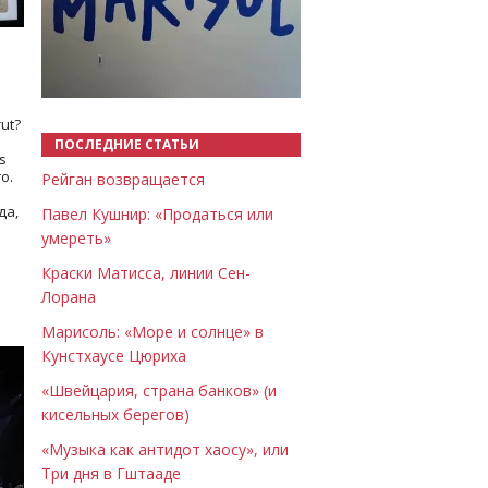
Назад
Вперёд
ut?
ПОСЛЕДНИЕ СТАТЬИ
s
о.
Рейган возвращается
да,
Павел Кушнир: «Продаться или
умереть»
Краски Матисса, линии Сен-
Лорана
Марисоль: «Море и солнце» в
Кунстхаусе Цюриха
«Швейцария, страна банков» (и
кисельных берегов)
«Музыка как антидот хаосу», или
Три дня в Гштааде