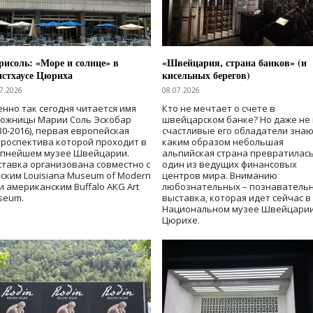
исоль: «Море и солнце» в
«Швейцария, страна банков» (и
нстхаусе Цюриха
кисельных берегов)
7.2026
08.07.2026
нно так сегодня читается имя
Кто не мечтает о счете в
дожницы Марии Соль Эскобар
швейцарском банке? Но даже не 
30-2016), первая европейская
счастливые его обладатели знаю
роспектива которой проходит в
каким образом небольшая
упнейшем музее Швейцарии.
альпийская страна превратилась
тавка организована совместно с
один из ведущих финансовых
ским Louisiana Museum of Modern
центров мира. Вниманию
 и американским Buffalo AKG Art
любознательных – познаватель
seum.
выставка, которая идет сейчас в
Национальном музее Швейцарии
Цюрихе.