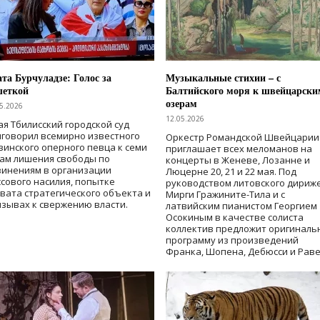
та Бурчуладзе: Голос за
Музыкальные стихии – с
шеткой
Балтийского моря к швейцарски
озерам
5.2026
12.05.2026
ая Тбилисский городской суд
говорил всемирно известного
Оркестр Романдской Швейцарии
зинского оперного певца к семи
приглашает всех меломанов на
дам лишения свободы
по
концерты в Женеве, Лозанне и
винениям в организации
Люцерне 20, 21 и 22 мая. Под
сового насилия, попытке
руководством литовского дириж
вата стратегического объекта и
Мирги Гражините-Тила и с
зывах к свержению власти
.
латвийским пианистом Георгием
Осокиным в качестве солиста
коллектив предложит оригиналь
программу из произведений
Франка, Шопена, Дебюсси и Раве