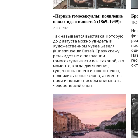
«Первые гомосексуалы: появление
Бр
новых идентичностей (1869–1939)»
19.0
23.06.2026
Нес
фи
Так называется выставка, которую
реж
до 2 августа можно увидеть в
по
Художественном музее Базеля
од
(Kunstmuseum Basel). Сразу скажу:
Пат
речь идет не о появлении
гео
гомосексуальности как таковой, а о
окт
моменте, когда для явления,
существовавшего испокон веков,
появились новые слова, а вместе с
ними и новые способы описывать
человеческий опыт.