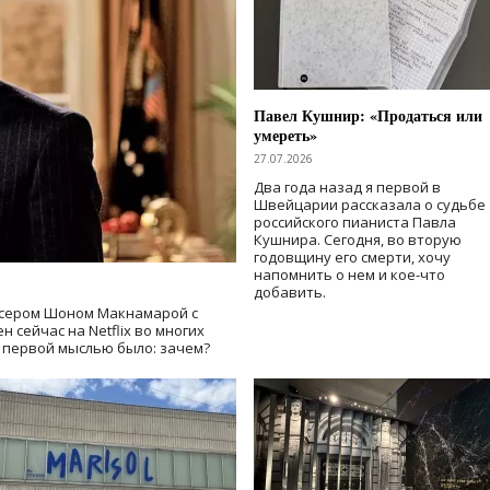
Павел Кушнир: «Продаться или
умереть»
27.07.2026
Два года назад я первой в
Швейцарии рассказала о судьбе
российского пианиста Павла
Кушнира. Сегодня, во вторую
годовщину его смерти, хочу
напомнить о нем и кое-что
добавить.
сером Шоном Макнамарой с
 сейчас на Netflix во многих
й первой мыслью было: зачем?