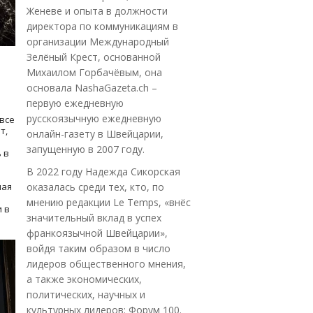
Женеве и опыта в должности
директора по коммуникациям в
организации Международный
Зелёный Крест, основанной
Михаилом Горбачёвым, она
основала NashaGazeta.ch –
первую ежедневную
русскоязычную ежедневную
все
т,
онлайн-газету в Швейцарии,
запущенную в 2007 году.
 в
В 2022 году Надежда Сикорская
ная
оказалась среди тех, кто, по
мнению редакции Le Temps, «внёс
 в
значительный вклад в успех
франкоязычной Швейцарии»,
войдя таким образом в число
лидеров общественного мнения,
а также экономических,
политических, научных и
культурных лидеров: Форум 100.