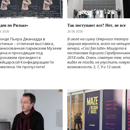
ден по Рильке»
Так поступают все? Нет, не все
6.2026
26.06.2026
Фонде Пьера Джанадда в
В июле на сцену Оперного театра
тиньи – отличная выставка,
Цюриха вернется, всего на четыре
ганизованная парижским Музеем
вечера, «Cosí fan tutte» Моцарта в
дена и проходящая под
постановке Кирилла Серебреннико
тронажем президента
2018 года. Очень советую тем, кто
ейцарской Конфедерации Ги
видел ее тогда, не упустить новую
мелена. Не пропустите!
возможность 3, 7, 9 и 12 июля.