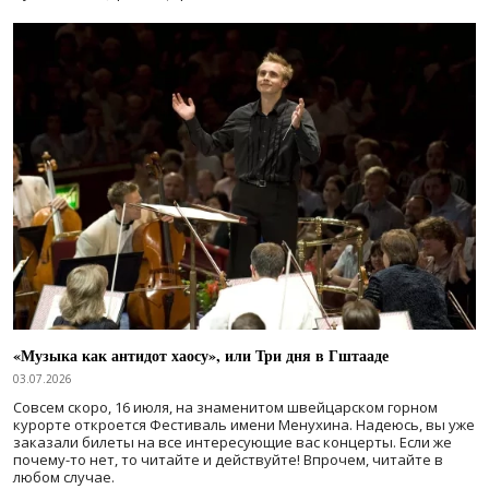
«Музыка как антидот хаосу», или Три дня в Гштааде
03.07.2026
Совсем скоро, 16 июля, на знаменитом швейцарском горном
курорте откроется Фестиваль имени Менухина. Надеюсь, вы уже
заказали билеты на все интересующие вас концерты. Если же
почему-то нет, то читайте и действуйте! Впрочем, читайте в
любом случае.