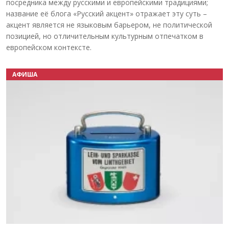
посредника между русскими и европейскими традициями;
название её блога «Русский акцент» отражает эту суть –
акцент является не языковым барьером, не политической
позицией, но отличительным культурным отпечатком в
европейском контексте.
АФИША
Назад
Вперёд