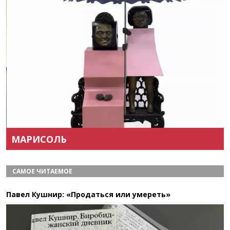
Назад
Вперёд
МАРИСОЛЬ
САМОЕ ЧИТАЕМОЕ
Павел Кушнир: «Продаться или умереть»