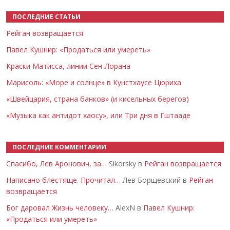
ПОСЛЕДНИЕ СТАТЬИ
Рейган возвращается
Павел Кушнир: «Продаться или умереть»
Краски Матисса, линии Сен-Лорана
Марисоль: «Море и солнце» в Кунстхаусе Цюриха
«Швейцария, страна банков» (и кисельных берегов)
«Музыка как антидот хаосу», или Три дня в Гштааде
ПОСЛЕДНИЕ КОММЕНТАРИИ
Спасибо, Лев Аронович, за…
Sikorsky в
Рейган возвращается
Написано блестяще. Прочитал…
Лев Борщевский в
Рейган
возвращается
Бог даровал Жизнь человеку…
AlexN в
Павел Кушнир:
«Продаться или умереть»