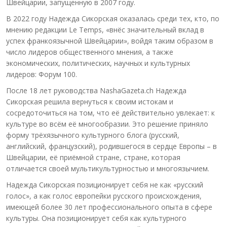
Швейцарии, запущенную в 2007 году.
В 2022 году Надежда Сикорская оказалась среди тех, кто, по
мнению редакции Le Temps, «внёс значительный вклад в
успех франкоязычной Швейцарии», войдя таким образом в
число лидеров общественного мнения, а также
экономических, политических, научных и культурных
лидеров: Форум 100.
После 18 лет руководства NashaGazeta.ch Надежда
Сикорская решила вернуться к своим истокам и
сосредоточиться на том, что её действительно увлекает: к
культуре во всём её многообразии. Это решение приняло
форму трёхязычного культурного блога (русский,
английский, французский), родившегося в сердце Европы – в
Швейцарии, её приёмной стране, стране, которая
отличается своей мультикультурностью и многоязычием.
Надежда Сикорская позиционирует себя не как «русский
голос», а как голос европейки русского происхождения,
имеющей более 30 лет профессионального опыта в сфере
культуры. Она позиционирует себя как культурного