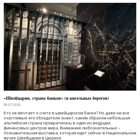
«Швейцария, страна банков» (и кисельных берегов)
08.07.2026
Кто не мечтает о счете в швейцарском банке? Но даже не все
счастливые его обладатели знают, каким образом небольшая
альпийская страна превратилась в один из ведущих
финансовых центров мира. Вниманию любознательных –
познавательная выставка, которая идет сейчас в Национальном
музее Швейцарии в Цюрихе.