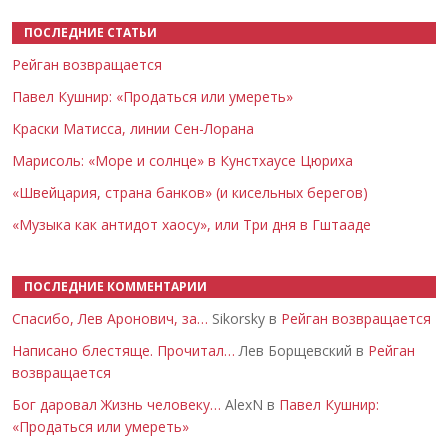
ПОСЛЕДНИЕ СТАТЬИ
Рейган возвращается
Павел Кушнир: «Продаться или умереть»
Краски Матисса, линии Сен-Лорана
Марисоль: «Море и солнце» в Кунстхаусе Цюриха
«Швейцария, страна банков» (и кисельных берегов)
«Музыка как антидот хаосу», или Три дня в Гштааде
ПОСЛЕДНИЕ КОММЕНТАРИИ
Спасибо, Лев Аронович, за…
Sikorsky в
Рейган возвращается
Написано блестяще. Прочитал…
Лев Борщевский в
Рейган
возвращается
Бог даровал Жизнь человеку…
AlexN в
Павел Кушнир:
«Продаться или умереть»