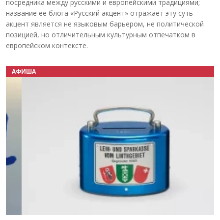
посредника между русскими и европейскими традициями;
название её блога «Русский акцент» отражает эту суть –
акцент является не языковым барьером, не политической
позицией, но отличительным культурным отпечатком в
европейском контексте.
АФИША
Назад
Вперёд