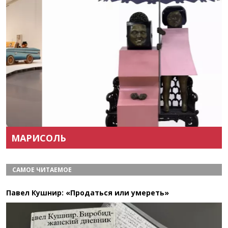
Назад
Вперёд
МАРИСОЛЬ
САМОЕ ЧИТАЕМОЕ
Павел Кушнир: «Продаться или умереть»