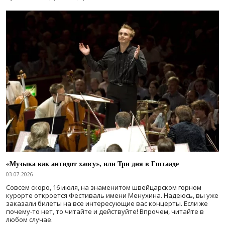
«Музыка как антидот хаосу», или Три дня в Гштааде
03.07.2026
Совсем скоро, 16 июля, на знаменитом швейцарском горном
курорте откроется Фестиваль имени Менухина. Надеюсь, вы уже
заказали билеты на все интересующие вас концерты. Если же
почему-то нет, то читайте и действуйте! Впрочем, читайте в
любом случае.