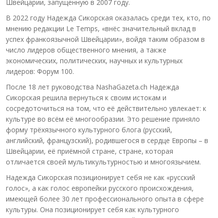
Швейцарии, запущенную в 2007 году.
В 2022 году Надежда Сикорская оказалась среди тех, кто, по
мнению редакции Le Temps, «внёс значительный вклад в
успех франкоязычной Швейцарии», войдя таким образом в
число лидеров общественного мнения, а также
экономических, политических, научных и культурных
лидеров: Форум 100.
После 18 лет руководства NashaGazeta.ch Надежда
Сикорская решила вернуться к своим истокам и
сосредоточиться на том, что её действительно увлекает: к
культуре во всём её многообразии. Это решение приняло
форму трёхязычного культурного блога (русский,
английский, французский), родившегося в сердце Европы – в
Швейцарии, её приёмной стране, стране, которая
отличается своей мультикультурностью и многоязычием.
Надежда Сикорская позиционирует себя не как «русский
голос», а как голос европейки русского происхождения,
имеющей более 30 лет профессионального опыта в сфере
культуры. Она позиционирует себя как культурного