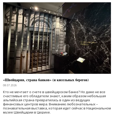
«Швейцария, страна банков» (и кисельных берегов)
08.07.2026
Кто не мечтает о счете в швейцарском банке? Но даже не все
счастливые его обладатели знают, каким образом небольшая
альпийская страна превратилась в один из ведущих
финансовых центров мира. Вниманию любознательных –
познавательная выставка, которая идет сейчас в Национальном
музее Швейцарии в Цюрихе.