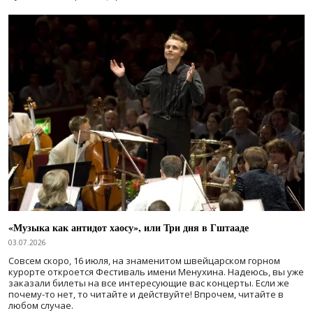
«Музыка как антидот хаосу», или Три дня в Гштааде
03.07.2026
Совсем скоро, 16 июля, на знаменитом швейцарском горном
курорте откроется Фестиваль имени Менухина. Надеюсь, вы уже
заказали билеты на все интересующие вас концерты. Если же
почему-то нет, то читайте и действуйте! Впрочем, читайте в
любом случае.