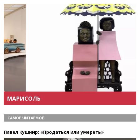
Назад
Вперёд
МАРИСОЛЬ
САМОЕ ЧИТАЕМОЕ
Павел Кушнир: «Продаться или умереть»