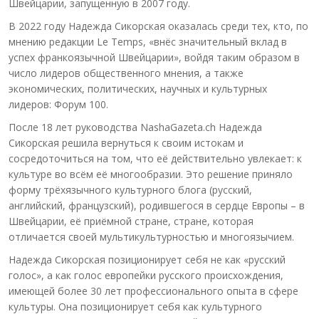
Швейцарии, запущенную в 2007 году.
В 2022 году Надежда Сикорская оказалась среди тех, кто, по
мнению редакции Le Temps, «внёс значительный вклад в
успех франкоязычной Швейцарии», войдя таким образом в
число лидеров общественного мнения, а также
экономических, политических, научных и культурных
лидеров: Форум 100.
После 18 лет руководства NashaGazeta.ch Надежда
Сикорская решила вернуться к своим истокам и
сосредоточиться на том, что её действительно увлекает: к
культуре во всём её многообразии. Это решение приняло
форму трёхязычного культурного блога (русский,
английский, французский), родившегося в сердце Европы – в
Швейцарии, её приёмной стране, стране, которая
отличается своей мультикультурностью и многоязычием.
Надежда Сикорская позиционирует себя не как «русский
голос», а как голос европейки русского происхождения,
имеющей более 30 лет профессионального опыта в сфере
культуры. Она позиционирует себя как культурного