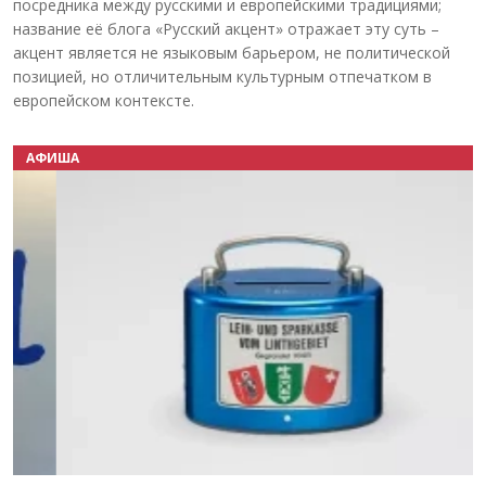
посредника между русскими и европейскими традициями;
название её блога «Русский акцент» отражает эту суть –
акцент является не языковым барьером, не политической
позицией, но отличительным культурным отпечатком в
европейском контексте.
АФИША
Назад
Вперёд