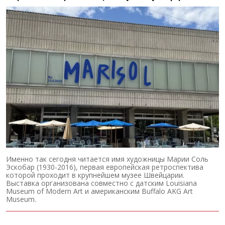
Именно так сегодня читается имя художницы Марии Соль
Эскобар (1930-2016), первая европейская ретроспектива
которой проходит в крупнейшем музее Швейцарии.
Выставка организована совместно с датским Louisiana
Museum of Modern Art и американским Buffalo AKG Art
Museum.