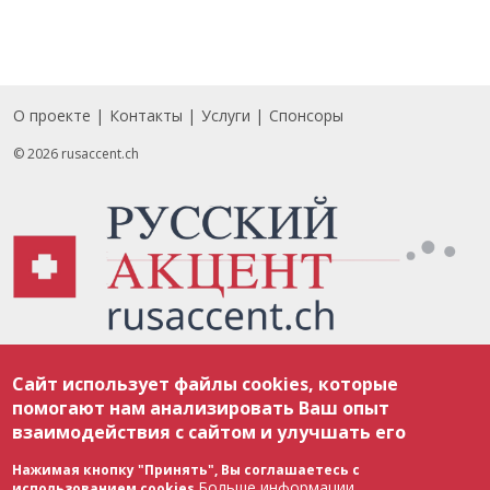
О проекте
Контакты
Услуги
Спонсоры
Footer
© 2026 rusaccent.ch
Все материалы, размещенные на веб-сайте rusaccent.ch, охраняются в
Сайт использует файлы cookies, которые
соответствии с законодательством Швейцарии об авторском праве и
международными соглашениями. Полное или частичное использование
помогают нам анализировать Ваш опыт
материалов возможно только с разрешения редакции. В случае полного
взаимодействия с сайтом и улучшать его
или частичного воспроизведения материалов сайта rusaccent.ch,
ОБЯЗАТЕЛЬНА АКТИВНАЯ ГИПЕРССЫЛКА на конкретный заимствованный
текст. Фотоизображения, размещенные редакцией rusaccent.ch, являются
Нажимая кнопку "Принять", Вы соглашаетесь с
ее исключительной собственностью. Полное или частичное
Больше информации
использованием cookies