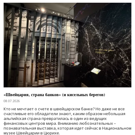
«Швейцария, страна банков» (и кисельных берегов)
08.07.2026
Кто не мечтает о счете в швейцарском банке? Но даже не все
счастливые его обладатели знают, каким образом небольшая
альпийская страна превратилась в один из ведущих
финансовых центров мира. Вниманию любознательных –
познавательная выставка, которая идет сейчас в Национальном
музее Швейцарии в Цюрихе.