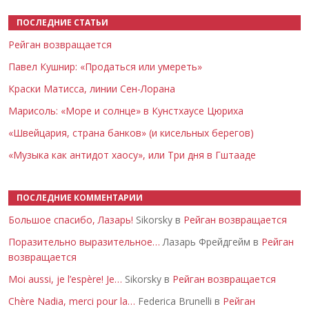
ПОСЛЕДНИЕ СТАТЬИ
Рейган возвращается
Павел Кушнир: «Продаться или умереть»
Краски Матисса, линии Сен-Лорана
Марисоль: «Море и солнце» в Кунстхаусе Цюриха
«Швейцария, страна банков» (и кисельных берегов)
«Музыка как антидот хаосу», или Три дня в Гштааде
ПОСЛЕДНИЕ КОММЕНТАРИИ
Большое спасибо, Лазарь!
Sikorsky в
Рейган возвращается
Поразительно выразительное…
Лазарь Фрейдгейм в
Рейган
возвращается
Moi aussi, je l’espère! Je…
Sikorsky в
Рейган возвращается
Chère Nadia, merci pour la…
Federica Brunelli в
Рейган