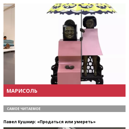
Назад
Вперёд
МАРИСОЛЬ
САМОЕ ЧИТАЕМОЕ
Павел Кушнир: «Продаться или умереть»