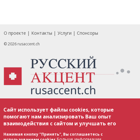
О проекте
Контакты
Услуги
Спонсоры
Footer
© 2026 rusaccent.ch
Все материалы, размещенные на веб-сайте rusaccent.ch, охраняются в
Сайт использует файлы cookies, которые
соответствии с законодательством Швейцарии об авторском праве и
международными соглашениями. Полное или частичное использование
помогают нам анализировать Ваш опыт
материалов возможно только с разрешения редакции. В случае полного
взаимодействия с сайтом и улучшать его
или частичного воспроизведения материалов сайта rusaccent.ch,
ОБЯЗАТЕЛЬНА АКТИВНАЯ ГИПЕРССЫЛКА на конкретный заимствованный
текст. Фотоизображения, размещенные редакцией rusaccent.ch, являются
Нажимая кнопку "Принять", Вы соглашаетесь с
ее исключительной собственностью. Полное или частичное
Больше информации
использованием cookies