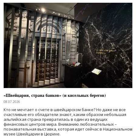
«Швейцария, страна банков» (и кисельных берегов)
08.07.2026
Кто не мечтает о счете в швейцарском банке? Но даже не все
счастливые его обладатели знают, каким образом небольшая
альпийская страна превратилась в один из ведущих
финансовых центров мира. Вниманию любознательных –
познавательная выставка, которая идет сейчас в Национальном
музее Швейцарии в Цюрихе.