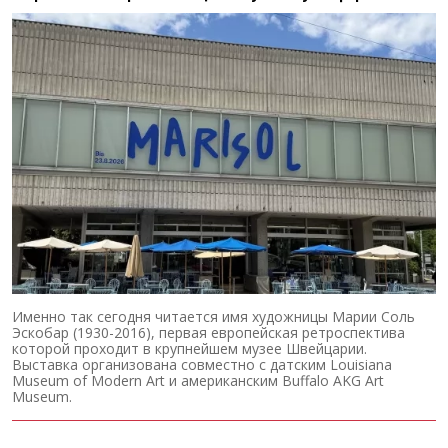
Именно так сегодня читается имя художницы Марии Соль
Эскобар (1930-2016), первая европейская ретроспектива
которой проходит в крупнейшем музее Швейцарии.
Выставка организована совместно с датским Louisiana
Museum of Modern Art и американским Buffalo AKG Art
Museum.