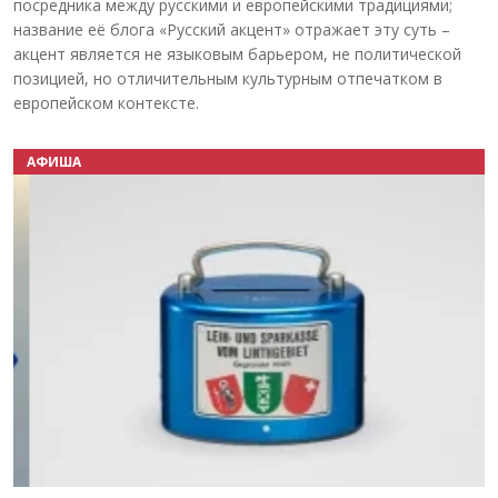
посредника между русскими и европейскими традициями;
название её блога «Русский акцент» отражает эту суть –
акцент является не языковым барьером, не политической
позицией, но отличительным культурным отпечатком в
европейском контексте.
АФИША
Назад
Вперёд