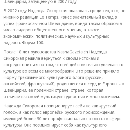
Швейцарии, запущенную в 2007 году.
В 2022 году Надежда Сикорская оказалась среди тех, кто, по
мнению редакции Le Temps, «внёс значительный вклад в
успех франкоязычной Швейцарии», войдя таким образом в
число лидеров общественного мнения, а также
экономических, политических, научных и культурных
лидеров: Форум 100.
После 18 лет руководства NashaGazeta.ch Надежда
Сикорская решила вернуться к своим истокам и
сосредоточиться на том, что её действительно увлекает: к
культуре во всём её многообразии. Это решение приняло
форму трёхязычного культурного блога (русский,
английский, французский), родившегося в сердце Европы – в
Швейцарии, её приёмной стране, стране, которая
отличается своей мультикультурностью и многоязычием.
Надежда Сикорская позиционирует себя не как «русский
голос», а как голос европейки русского происхождения,
имеющей более 30 лет профессионального опыта в сфере
культуры. Она позиционирует себя как культурного