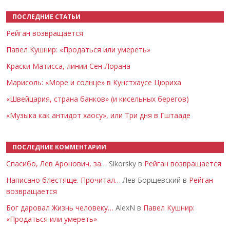
ПОСЛЕДНИЕ СТАТЬИ
Рейган возвращается
Павел Кушнир: «Продаться или умереть»
Краски Матисса, линии Сен-Лорана
Марисоль: «Море и солнце» в Кунстхаусе Цюриха
«Швейцария, страна банков» (и кисельных берегов)
«Музыка как антидот хаосу», или Три дня в Гштааде
ПОСЛЕДНИЕ КОММЕНТАРИИ
Спасибо, Лев Аронович, за…
Sikorsky в
Рейган возвращается
Написано блестяще. Прочитал…
Лев Борщевский в
Рейган
возвращается
Бог даровал Жизнь человеку…
AlexN в
Павел Кушнир:
«Продаться или умереть»