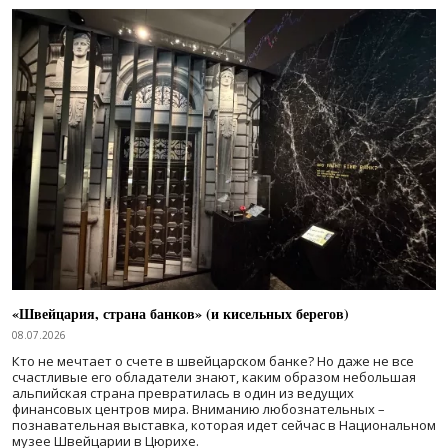
«Швейцария, страна банков» (и кисельных берегов)
08.07.2026
Кто не мечтает о счете в швейцарском банке? Но даже не все
счастливые его обладатели знают, каким образом небольшая
альпийская страна превратилась в один из ведущих
финансовых центров мира. Вниманию любознательных –
познавательная выставка, которая идет сейчас в Национальном
музее Швейцарии в Цюрихе.