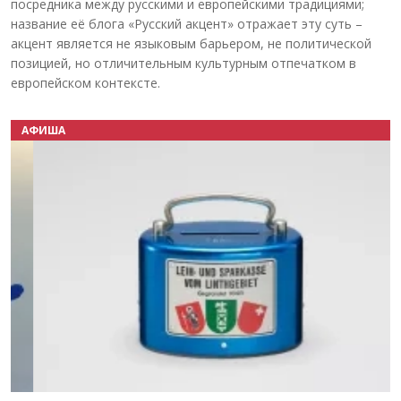
посредника между русскими и европейскими традициями;
название её блога «Русский акцент» отражает эту суть –
акцент является не языковым барьером, не политической
позицией, но отличительным культурным отпечатком в
европейском контексте.
АФИША
Назад
Вперёд