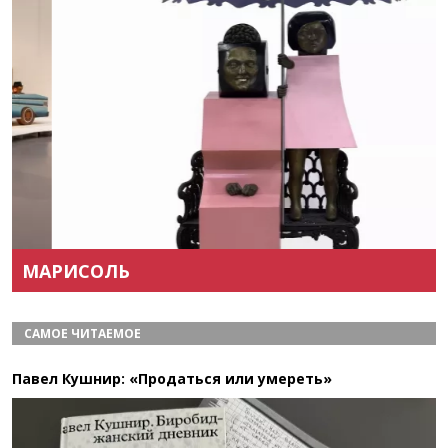
Назад
Вперёд
МАРИСОЛЬ
САМОЕ ЧИТАЕМОЕ
Павел Кушнир: «Продаться или умереть»