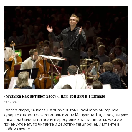
«Музыка как антидот хаосу», или Три дня в Гштааде
03.07.2026
Совсем скоро, 16 июля, на знаменитом швейцарском горном
курорте откроется Фестиваль имени Менухина. Надеюсь, вы уже
заказали билеты на все интересующие вас концерты. Если же
почему-то нет, то читайте и действуйте! Впрочем, читайте в
любом случае.