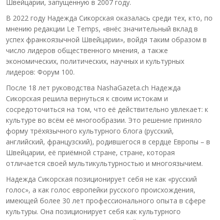
Швейцарии, запущенную в 2007 году.
В 2022 году Надежда Сикорская оказалась среди тех, кто, по
мнению редакции Le Temps, «внёс значительный вклад в
успех франкоязычной Швейцарии», войдя таким образом в
число лидеров общественного мнения, а также
экономических, политических, научных и культурных
лидеров: Форум 100.
После 18 лет руководства NashaGazeta.ch Надежда
Сикорская решила вернуться к своим истокам и
сосредоточиться на том, что её действительно увлекает: к
культуре во всём её многообразии. Это решение приняло
форму трёхязычного культурного блога (русский,
английский, французский), родившегося в сердце Европы – в
Швейцарии, её приёмной стране, стране, которая
отличается своей мультикультурностью и многоязычием.
Надежда Сикорская позиционирует себя не как «русский
голос», а как голос европейки русского происхождения,
имеющей более 30 лет профессионального опыта в сфере
культуры. Она позиционирует себя как культурного