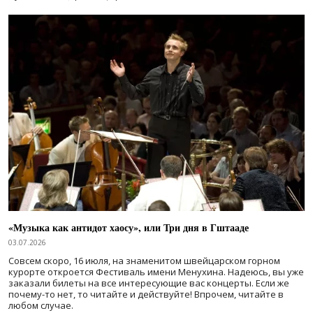
«Музыка как антидот хаосу», или Три дня в Гштааде
03.07.2026
Совсем скоро, 16 июля, на знаменитом швейцарском горном
курорте откроется Фестиваль имени Менухина. Надеюсь, вы уже
заказали билеты на все интересующие вас концерты. Если же
почему-то нет, то читайте и действуйте! Впрочем, читайте в
любом случае.