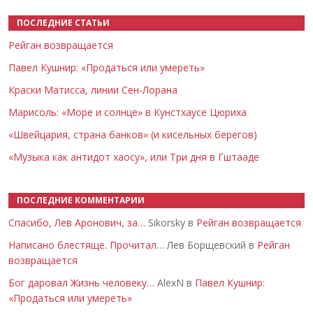
ПОСЛЕДНИЕ СТАТЬИ
Рейган возвращается
Павел Кушнир: «Продаться или умереть»
Краски Матисса, линии Сен-Лорана
Марисоль: «Море и солнце» в Кунстхаусе Цюриха
«Швейцария, страна банков» (и кисельных берегов)
«Музыка как антидот хаосу», или Три дня в Гштааде
ПОСЛЕДНИЕ КОММЕНТАРИИ
Спасибо, Лев Аронович, за…
Sikorsky в
Рейган возвращается
Написано блестяще. Прочитал…
Лев Борщевский в
Рейган
возвращается
Бог даровал Жизнь человеку…
AlexN в
Павел Кушнир:
«Продаться или умереть»