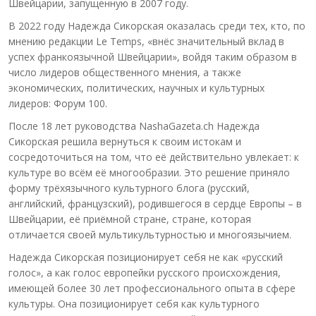
Швейцарии, запущенную в 2007 году.
В 2022 году Надежда Сикорская оказалась среди тех, кто, по
мнению редакции Le Temps, «внёс значительный вклад в
успех франкоязычной Швейцарии», войдя таким образом в
число лидеров общественного мнения, а также
экономических, политических, научных и культурных
лидеров: Форум 100.
После 18 лет руководства NashaGazeta.ch Надежда
Сикорская решила вернуться к своим истокам и
сосредоточиться на том, что её действительно увлекает: к
культуре во всём её многообразии. Это решение приняло
форму трёхязычного культурного блога (русский,
английский, французский), родившегося в сердце Европы – в
Швейцарии, её приёмной стране, стране, которая
отличается своей мультикультурностью и многоязычием.
Надежда Сикорская позиционирует себя не как «русский
голос», а как голос европейки русского происхождения,
имеющей более 30 лет профессионального опыта в сфере
культуры. Она позиционирует себя как культурного