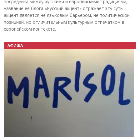
посредника между русскими и европейскими традициями;
название её блога «Русский акцент» отражает эту суть –
акцент является не языковым барьером, не политической
позицией, но отличительным культурным отпечатком в
европейском контексте.
АФИША
Назад
Вперёд