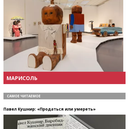
Назад
Вперёд
МАРИСОЛЬ
САМОЕ ЧИТАЕМОЕ
Павел Кушнир: «Продаться или умереть»