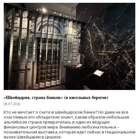
«Швейцария, страна банков» (и кисельных берегов)
08.07.2026
Кто не мечтает о счете в швейцарском банке? Но даже не все
счастливые его обладатели знают, каким образом небольшая
альпийская страна превратилась в один из ведущих
финансовых центров мира. Вниманию любознательных –
познавательная выставка, которая идет сейчас в Национальном
музее Швейцарии в Цюрихе.