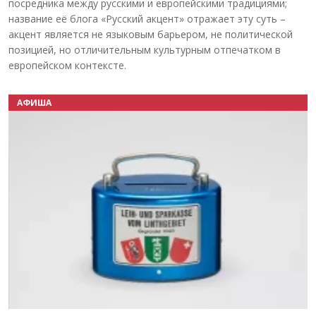
посредника между русскими и европейскими традициями;
название её блога «Русский акцент» отражает эту суть –
акцент является не языковым барьером, не политической
позицией, но отличительным культурным отпечатком в
европейском контексте.
АФИША
Назад
Вперёд