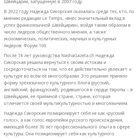
Швейцарии, запущенную в 2007 году.
В 2022 году Надежда Сикорская оказалась среди тех, кто, по
мнению редакции Le Temps, «внёс значительный вклад в
успех франкоязычной Швейцарии», войдя таким образом в
число лидеров общественного мнения, а также
экономических, политических, научных и культурных
лидеров: Форум 100.
После 18 лет руководства NashaGazeta.ch Надежда
Сикорская решила вернуться к своим истокам и
сосредоточиться на том, что её действительно увлекает: к
культуре во всём её многообразии. Это решение приняло
форму трёхязычного культурного блога (русский,
английский, французский), родившегося в сердце Европы – в
Швейцарии, её приёмной стране, стране, которая
отличается своей мультикультурностью и многоязычием.
Надежда Сикорская позиционирует себя не как «русский
голос», а как голос европейки русского происхождения,
имеющей более 30 лет профессионального опыта в сфере
культуры. Она позиционирует себя как культурного