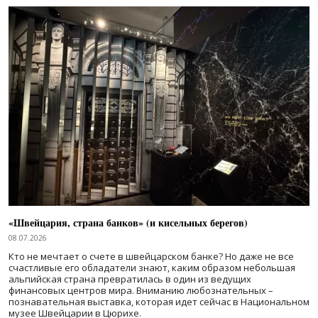
«Швейцария, страна банков» (и кисельных берегов)
08.07.2026
Кто не мечтает о счете в швейцарском банке? Но даже не все
счастливые его обладатели знают, каким образом небольшая
альпийская страна превратилась в один из ведущих
финансовых центров мира. Вниманию любознательных –
познавательная выставка, которая идет сейчас в Национальном
музее Швейцарии в Цюрихе.