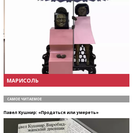
Назад
Вперёд
МАРИСОЛЬ
САМОЕ ЧИТАЕМОЕ
Павел Кушнир: «Продаться или умереть»