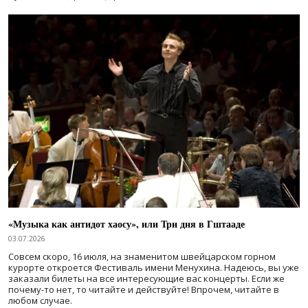
«Музыка как антидот хаосу», или Три дня в Гштааде
03.07.2026
Совсем скоро, 16 июля, на знаменитом швейцарском горном
курорте откроется Фестиваль имени Менухина. Надеюсь, вы уже
заказали билеты на все интересующие вас концерты. Если же
почему-то нет, то читайте и действуйте! Впрочем, читайте в
любом случае.