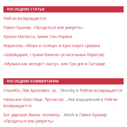
ПОСЛЕДНИЕ СТАТЬИ
Рейган возвращается
Павел Кушнир: «Продаться или умереть»
Краски Матисса, линии Сен-Лорана
Марисоль: «Море и солнце» в Кунстхаусе Цюриха
«Швейцария, страна банков» (и кисельных берегов)
«Музыка как антидот хаосу», или Три дня в Гштааде
ПОСЛЕДНИЕ КОММЕНТАРИИ
Спасибо, Лев Аронович, за…
Sikorsky в
Рейган возвращается
Написано блестяще. Прочитал…
Лев Борщевский в
Рейган
возвращается
Бог даровал Жизнь человеку…
AlexN в
Павел Кушнир:
«Продаться или умереть»