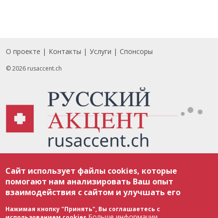
О проекте
Контакты
Услуги
Спонсоры
Footer
© 2026 rusaccent.ch
Все материалы, размещенные на веб-сайте rusaccent.ch, охраняются в
Сайт использует файлы cookies, которые
соответствии с законодательством Швейцарии об авторском праве и
международными соглашениями. Полное или частичное использование
помогают нам анализировать Ваш опыт
материалов возможно только с разрешения редакции. В случае полного
взаимодействия с сайтом и улучшать его
или частичного воспроизведения материалов сайта rusaccent.ch,
ОБЯЗАТЕЛЬНА АКТИВНАЯ ГИПЕРССЫЛКА на конкретный заимствованный
текст. Фотоизображения, размещенные редакцией rusaccent.ch, являются
Нажимая кнопку "Принять", Вы соглашаетесь с
ее исключительной собственностью. Полное или частичное
Больше информации
использованием cookies