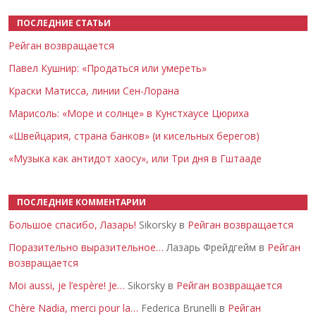
ПОСЛЕДНИЕ СТАТЬИ
Рейган возвращается
Павел Кушнир: «Продаться или умереть»
Краски Матисса, линии Сен-Лорана
Марисоль: «Море и солнце» в Кунстхаусе Цюриха
«Швейцария, страна банков» (и кисельных берегов)
«Музыка как антидот хаосу», или Три дня в Гштааде
ПОСЛЕДНИЕ КОММЕНТАРИИ
Большое спасибо, Лазарь!
Sikorsky в
Рейган возвращается
Поразительно выразительное…
Лазарь Фрейдгейм в
Рейган
возвращается
Moi aussi, je l’espère! Je…
Sikorsky в
Рейган возвращается
Chère Nadia, merci pour la…
Federica Brunelli в
Рейган