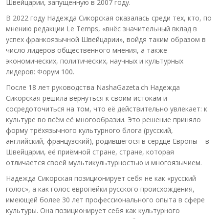
Швейцарии, запущенную в 2007 году.
В 2022 году Надежда Сикорская оказалась среди тех, кто, по
мнению редакции Le Temps, «внёс значительный вклад в
успех франкоязычной Швейцарии», войдя таким образом в
число лидеров общественного мнения, а также
экономических, политических, научных и культурных
лидеров: Форум 100.
После 18 лет руководства NashaGazeta.ch Надежда
Сикорская решила вернуться к своим истокам и
сосредоточиться на том, что её действительно увлекает: к
культуре во всём её многообразии. Это решение приняло
форму трёхязычного культурного блога (русский,
английский, французский), родившегося в сердце Европы – в
Швейцарии, её приёмной стране, стране, которая
отличается своей мультикультурностью и многоязычием.
Надежда Сикорская позиционирует себя не как «русский
голос», а как голос европейки русского происхождения,
имеющей более 30 лет профессионального опыта в сфере
культуры. Она позиционирует себя как культурного