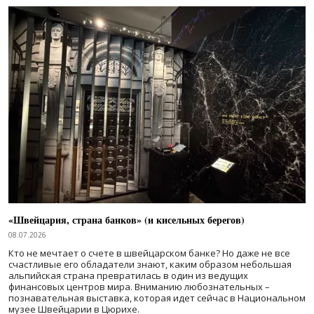
«Швейцария, страна банков» (и кисельных берегов)
08.07.2026
Кто не мечтает о счете в швейцарском банке? Но даже не все
счастливые его обладатели знают, каким образом небольшая
альпийская страна превратилась в один из ведущих
финансовых центров мира. Вниманию любознательных –
познавательная выставка, которая идет сейчас в Национальном
музее Швейцарии в Цюрихе.