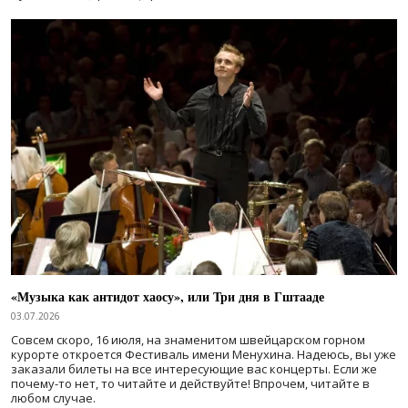
«Музыка как антидот хаосу», или Три дня в Гштааде
03.07.2026
Совсем скоро, 16 июля, на знаменитом швейцарском горном
курорте откроется Фестиваль имени Менухина. Надеюсь, вы уже
заказали билеты на все интересующие вас концерты. Если же
почему-то нет, то читайте и действуйте! Впрочем, читайте в
любом случае.