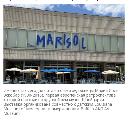
Именно так сегодня читается имя художницы Марии Соль
Эскобар (1930-2016), первая европейская ретроспектива
которой проходит в крупнейшем музее Швейцарии.
Выставка организована совместно с датским Louisiana
Museum of Modern Art и американским Buffalo AKG Art
Museum.