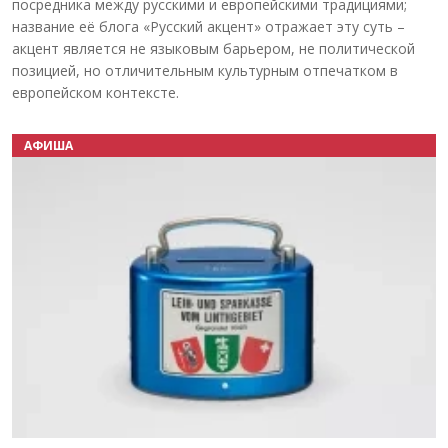
посредника между русскими и европейскими традициями;
название её блога «Русский акцент» отражает эту суть –
акцент является не языковым барьером, не политической
позицией, но отличительным культурным отпечатком в
европейском контексте.
АФИША
Назад
Вперёд