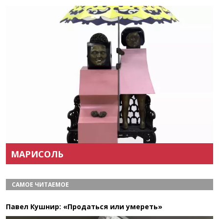
Назад
Вперёд
МАРИСОЛЬ
САМОЕ ЧИТАЕМОЕ
Павел Кушнир: «Продаться или умереть»