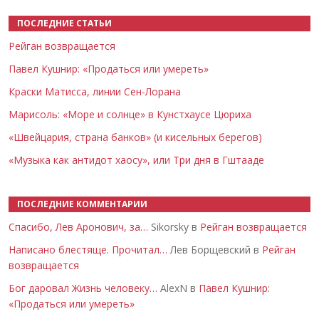
ПОСЛЕДНИЕ СТАТЬИ
Рейган возвращается
Павел Кушнир: «Продаться или умереть»
Краски Матисса, линии Сен-Лорана
Марисоль: «Море и солнце» в Кунстхаусе Цюриха
«Швейцария, страна банков» (и кисельных берегов)
«Музыка как антидот хаосу», или Три дня в Гштааде
ПОСЛЕДНИЕ КОММЕНТАРИИ
Спасибо, Лев Аронович, за…
Sikorsky в
Рейган возвращается
Написано блестяще. Прочитал…
Лев Борщевский в
Рейган
возвращается
Бог даровал Жизнь человеку…
AlexN в
Павел Кушнир:
«Продаться или умереть»