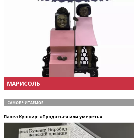
Назад
Вперёд
МАРИСОЛЬ
САМОЕ ЧИТАЕМОЕ
Павел Кушнир: «Продаться или умереть»