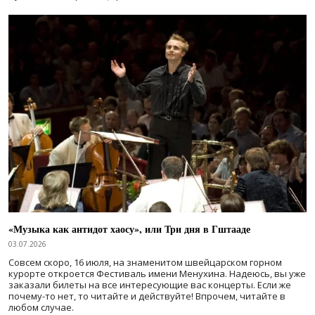
«Музыка как антидот хаосу», или Три дня в Гштааде
03.07.2026
Совсем скоро, 16 июля, на знаменитом швейцарском горном
курорте откроется Фестиваль имени Менухина. Надеюсь, вы уже
заказали билеты на все интересующие вас концерты. Если же
почему-то нет, то читайте и действуйте! Впрочем, читайте в
любом случае.