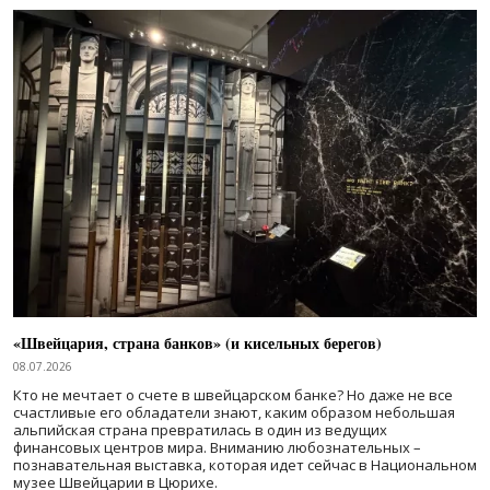
«Швейцария, страна банков» (и кисельных берегов)
08.07.2026
Кто не мечтает о счете в швейцарском банке? Но даже не все
счастливые его обладатели знают, каким образом небольшая
альпийская страна превратилась в один из ведущих
финансовых центров мира. Вниманию любознательных –
познавательная выставка, которая идет сейчас в Национальном
музее Швейцарии в Цюрихе.