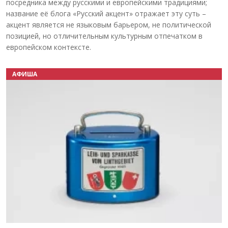
посредника между русскими и европейскими традициями;
название её блога «Русский акцент» отражает эту суть –
акцент является не языковым барьером, не политической
позицией, но отличительным культурным отпечатком в
европейском контексте.
АФИША
Назад
Вперёд