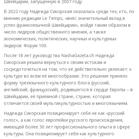
Швейцарии, запущенную в 2007 году.
В 2022 году Надежда Сикорская оказалась среди тех, кто, по
мнению редакции Le Temps, «внёс значительный вклад в
успех франкоязычной Швейцарии», войдя таким образом в
число лидеров общественного мнения, а также
экономических, политических, научных и культурных
лидеров: Форум 100.
После 18 лет руководства NashaGazeta.ch Надежда
Сикорская решила вернуться к своим истокам и
сосредоточиться на том, что её действительно увлекает: к
культуре во всём её многообразии. Это решение приняло
форму трёхязычного культурного блога (русский,
английский, французский), родившегося в сердце Европы – в
Швейцарии, её приёмной стране, стране, которая
отличается своей мультикультурностью и многоязычием.
Надежда Сикорская позиционирует себя не как «русский
голос», а как голос европейки русского происхождения,
имеющей более 30 лет профессионального опыта в сфере
культуры. Она позиционирует себя как культурного