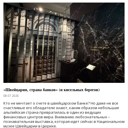
«Швейцария, страна банков» (и кисельных берегов)
08.07.2026
Кто не мечтает о счете в швейцарском банке? Но даже не все
счастливые его обладатели знают, каким образом небольшая
альпийская страна превратилась в один из ведущих
финансовых центров мира. Вниманию любознательных –
познавательная выставка, которая идет сейчас в Национальном
музее Швейцарии в Цюрихе.