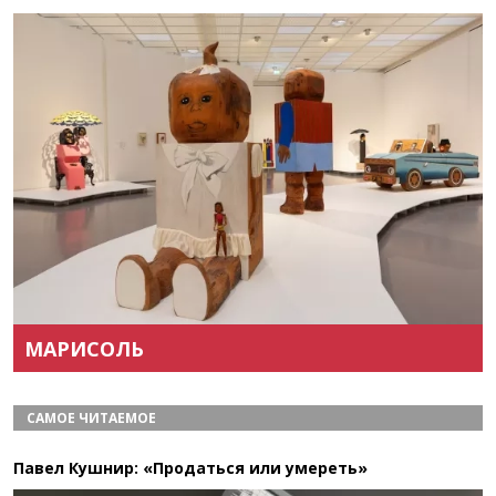
Назад
Вперёд
МАРИСОЛЬ
САМОЕ ЧИТАЕМОЕ
Павел Кушнир: «Продаться или умереть»