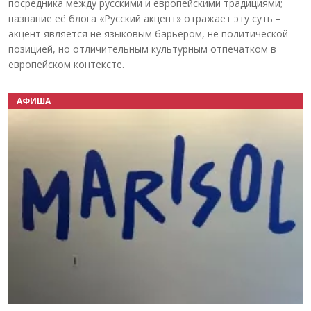
посредника между русскими и европейскими традициями;
название её блога «Русский акцент» отражает эту суть –
акцент является не языковым барьером, не политической
позицией, но отличительным культурным отпечатком в
европейском контексте.
АФИША
Назад
Вперёд