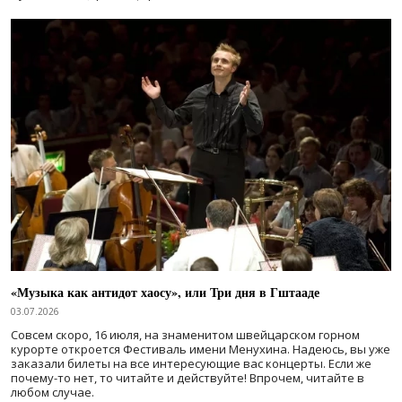
«Музыка как антидот хаосу», или Три дня в Гштааде
03.07.2026
Совсем скоро, 16 июля, на знаменитом швейцарском горном
курорте откроется Фестиваль имени Менухина. Надеюсь, вы уже
заказали билеты на все интересующие вас концерты. Если же
почему-то нет, то читайте и действуйте! Впрочем, читайте в
любом случае.