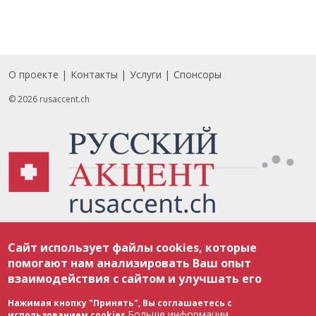
О проекте
Контакты
Услуги
Спонсоры
Footer
© 2026 rusaccent.ch
Все материалы, размещенные на веб-сайте rusaccent.ch, охраняются в
Сайт использует файлы cookies, которые
соответствии с законодательством Швейцарии об авторском праве и
международными соглашениями. Полное или частичное использование
помогают нам анализировать Ваш опыт
материалов возможно только с разрешения редакции. В случае полного
взаимодействия с сайтом и улучшать его
или частичного воспроизведения материалов сайта rusaccent.ch,
ОБЯЗАТЕЛЬНА АКТИВНАЯ ГИПЕРССЫЛКА на конкретный заимствованный
текст. Фотоизображения, размещенные редакцией rusaccent.ch, являются
Нажимая кнопку "Принять", Вы соглашаетесь с
ее исключительной собственностью. Полное или частичное
Больше информации
использованием cookies