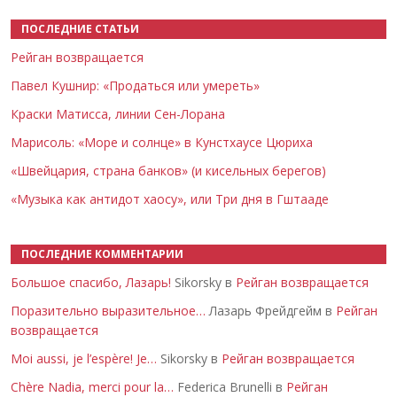
ПОСЛЕДНИЕ СТАТЬИ
Рейган возвращается
Павел Кушнир: «Продаться или умереть»
Краски Матисса, линии Сен-Лорана
Марисоль: «Море и солнце» в Кунстхаусе Цюриха
«Швейцария, страна банков» (и кисельных берегов)
«Музыка как антидот хаосу», или Три дня в Гштааде
ПОСЛЕДНИЕ КОММЕНТАРИИ
Большое спасибо, Лазарь!
Sikorsky в
Рейган возвращается
Поразительно выразительное…
Лазарь Фрейдгейм в
Рейган
возвращается
Moi aussi, je l’espère! Je…
Sikorsky в
Рейган возвращается
Chère Nadia, merci pour la…
Federica Brunelli в
Рейган