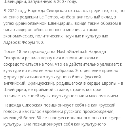
Швейцарии, запущенную в 2007 году.
В 2022 году Надежда Сикорская оказалась среди тех, кто, по
мнению редакции Le Temps, «внёс значительный вклад в
успех франкоязычной Швейцарии», войдя таким образом в
число лидеров общественного мнения, а также
экономических, политических, научных и культурных
лидеров: Форум 100.
После 18 лет руководства NashaGazeta.ch Надежда
Сикорская решила вернуться к своим истокам и
сосредоточиться на том, что её действительно увлекает: к
культуре во всём её многообразии. Это решение приняло
форму трёхязычного культурного блога (русский,
английский, французский), родившегося в сердце Европы – в
Швейцарии, её приёмной стране, стране, которая
отличается своей мультикультурностью и многоязычием.
Надежда Сикорская позиционирует себя не как «русский
голос», а как голос европейки русского происхождения,
имеющей более 30 лет профессионального опыта в сфере
культуры. Она позиционирует себя как культурного