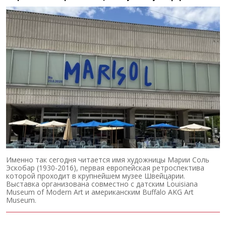
Именно так сегодня читается имя художницы Марии Соль
Эскобар (1930-2016), первая европейская ретроспектива
которой проходит в крупнейшем музее Швейцарии.
Выставка организована совместно с датским Louisiana
Museum of Modern Art и американским Buffalo AKG Art
Museum.