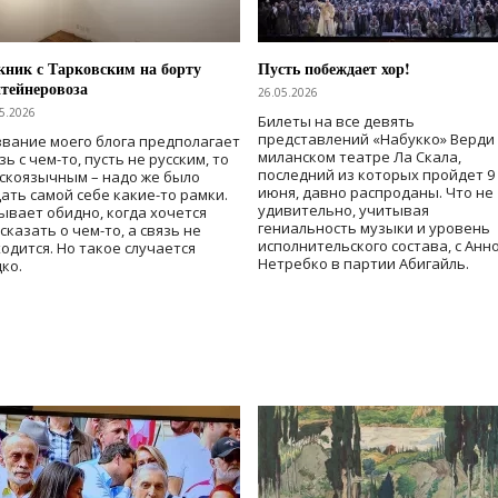
ник с Тарковским на борту
Пусть побеждает хор!
тейнеровоза
26.05.2026
5.2026
Билеты на все девять
представлений «Набукко» Верди
вание моего блога предполагает
миланском театре Ла Скала,
зь с чем-то, пусть не русским, то
последний из которых пройдет 9
скоязычным – надо же было
июня, давно распроданы. Что не
ать самой себе какие-то рамки.
удивительно, учитывая
ывает обидно, когда хочется
гениальность музыки и уровень
сказать о чем-то, а связь не
исполнительского состава, с Анн
одится. Но такое случается
Нетребко в партии Абигайль.
ко.