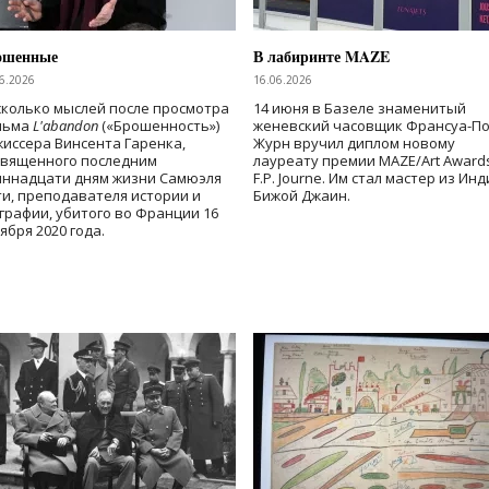
ошенные
В лабиринте MAZE
6.2026
16.06.2026
колько мыслей после просмотра
14 июня в Базеле знаменитый
льма
L'abandon
(«Брошенность»)
женевский часовщик Франсуа-П
иссера Винсента Гаренка,
Журн вручил диплом новому
священного последним
лауреату премии MAZE/Art Award
иннадцати дням жизни Самюэля
F.P. Journe. Им стал мастер из Ин
и, преподавателя истории и
Бижой Джаин.
графии, убитого во Франции 16
ября 2020 года.