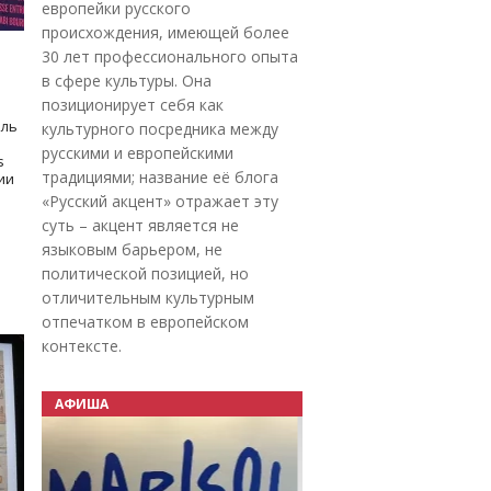
европейки русского
происхождения, имеющей более
30 лет профессионального опыта
в сфере культуры. Она
позиционирует себя как
оль
культурного посредника между
русскими и европейскими
s
традициями; название её блога
дии
«Русский акцент» отражает эту
суть – акцент является не
языковым барьером, не
политической позицией, но
отличительным культурным
отпечатком в европейском
контексте.
АФИША