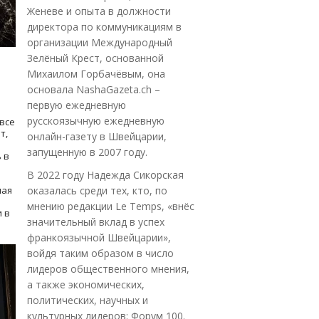
Женеве и опыта в должности
директора по коммуникациям в
организации Международный
Зелёный Крест, основанной
Михаилом Горбачёвым, она
основала NashaGazeta.ch –
первую ежедневную
русскоязычную ежедневную
все
т,
онлайн-газету в Швейцарии,
запущенную в 2007 году.
 в
В 2022 году Надежда Сикорская
ная
оказалась среди тех, кто, по
мнению редакции Le Temps, «внёс
 в
значительный вклад в успех
франкоязычной Швейцарии»,
войдя таким образом в число
лидеров общественного мнения,
а также экономических,
политических, научных и
культурных лидеров: Форум 100.