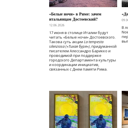
«Белые ночи» в Риме: зачем
«Д
итальянцам Достоевский?
09.0
12.06.2026
В л
Noi
17 июня в столице Италии будут
пе
читать «Белые ночи» Достоевского.
вы
Такова суть акции
La tempesta
silenziosa (
«
Тихая буря
»
)
, придуманной
писателем Алессандро Барикко и
проводимой при поддержке
городского Департамента культуры
и координации инициатив,
связанных с Днем памяти Рима.