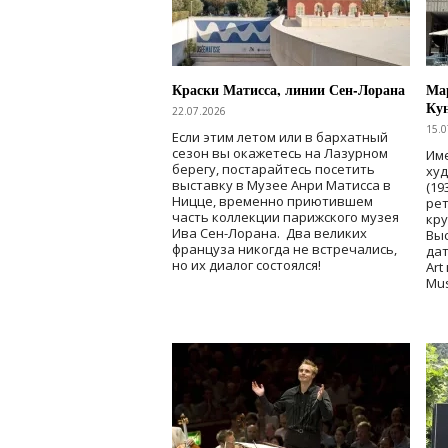
Краски Матисса, линии Сен-Лорана
Мар
Ку
22.07.2026
15.0
Если этим летом или в бархатный
сезон вы окажетесь на Лазурном
Име
берегу, постарайтесь посетить
ху
выставку в Музее Анри Матисса в
(19
Ницце, временно приютившем
рет
часть коллекции парижского музея
кр
Ива Сен-Лорана. Два великих
Выс
француза никогда не встречались,
дат
но их диалог состоялся!
Art
Mu