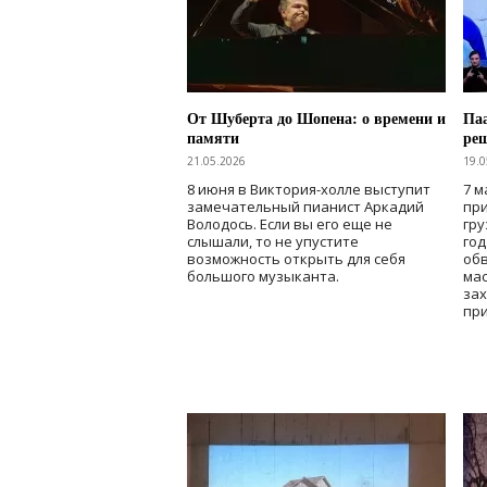
От Шуберта до Шопена: о времени и
Паа
памяти
ре
21.05.2026
19.0
8 июня в Виктория-холле выступит
7 м
замечательный пианист Аркадий
при
Володось. Если вы его еще не
гру
слышали, то не упустите
го
возможность открыть для себя
об
большого музыканта.
мас
зах
при