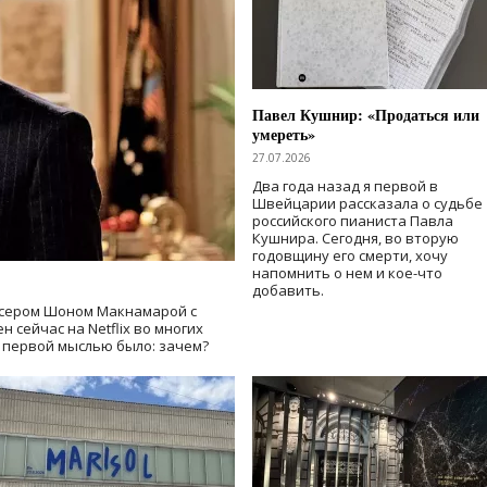
Павел Кушнир: «Продаться или
умереть»
27.07.2026
Два года назад я первой в
Швейцарии рассказала о судьбе
российского пианиста Павла
Кушнира. Сегодня, во вторую
годовщину его смерти, хочу
напомнить о нем и кое-что
добавить.
сером Шоном Макнамарой с
 сейчас на Netflix во многих
й первой мыслью было: зачем?