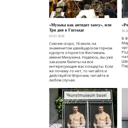
«Музыка как антидот хаосу», или
«Ро
Три дня в Гштааде
30.0
03.07.2026
В 
Мар
Совсем скоро, 16 июля, на
ор
знаменитом швейцарском горном
Ро
курорте откроется Фестиваль
па
имени Менухина. Надеюсь, вы уже
Шв
заказали билеты на все
Пар
интересующие вас концерты. Если
же почему-то нет, то читайте и
действуйте! Впрочем, читайте в
любом случае.