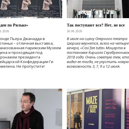
ден по Рильке»
Так поступают все? Нет, не все
6.2026
26.06.2026
Фонде Пьера Джанадда в
В июле на сцену Оперного театра
тиньи – отличная выставка,
Цюриха вернется, всего на четыре
ганизованная парижским Музеем
вечера, «Cosí fan tutte» Моцарта в
дена и проходящая под
постановке Кирилла Серебреннико
тронажем президента
2018 года. Очень советую тем, кто
ейцарской Конфедерации Ги
видел ее тогда, не упустить новую
мелена. Не пропустите!
возможность 3, 7, 9 и 12 июля.