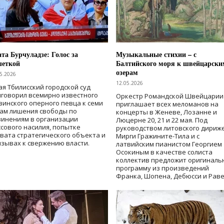
та Бурчуладзе: Голос за
Музыкальные стихии – с
шеткой
Балтийского моря к швейцарски
озерам
5.2026
12.05.2026
ая Тбилисский городской суд
говорил всемирно известного
Оркестр Романдской Швейцарии
зинского оперного певца к семи
приглашает всех меломанов на
дам лишения свободы
по
концерты в Женеве, Лозанне и
винениям в организации
Люцерне 20, 21 и 22 мая. Под
сового насилия, попытке
руководством литовского дириж
вата стратегического объекта и
Мирги Гражините-Тила и с
зывах к свержению власти
.
латвийским пианистом Георгием
Осокиным в качестве солиста
коллектив предложит оригиналь
программу из произведений
Франка, Шопена, Дебюсси и Раве