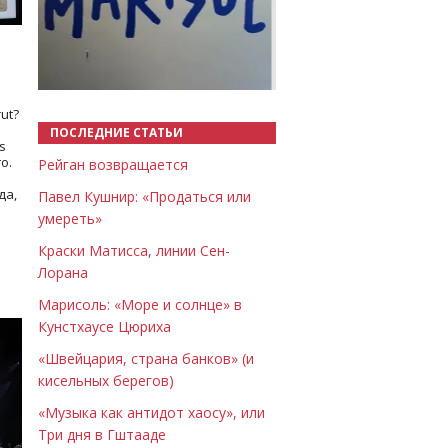
Назад
Вперёд
ut?
ПОСЛЕДНИЕ СТАТЬИ
s
о.
Рейган возвращается
да,
Павел Кушнир: «Продаться или
умереть»
Краски Матисса, линии Сен-
Лорана
Марисоль: «Море и солнце» в
Кунстхаусе Цюриха
«Швейцария, страна банков» (и
кисельных берегов)
«Музыка как антидот хаосу», или
Три дня в Гштааде