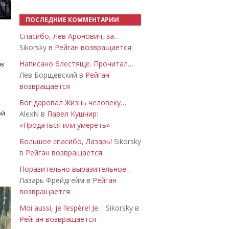
ПОСЛЕДНИЕ КОММЕНТАРИИ
Спасибо, Лев Аронович, за…
Sikorsky в
Рейган возвращается
Написано блестяще. Прочитал…
 в
Лев Борщевский в
Рейган
возвращается
Бог даровал Жизнь человеку…
ой
AlexN в
Павел Кушнир:
«Продаться или умереть»
Большое спасибо, Лазарь!
Sikorsky
в
Рейган возвращается
Поразительно выразительное…
Лазарь Фрейдгейм в
Рейган
возвращается
Moi aussi, je l’espère! Je…
Sikorsky в
Рейган возвращается