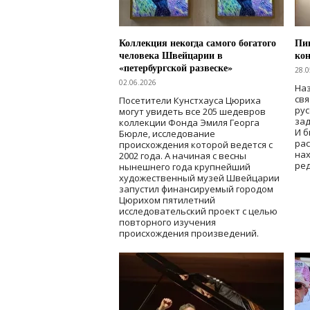
Коллекция некогда самого богатого
Пик
человека Швейцарии в
кон
«петербургской развеске»
28.0
02.06.2026
Наз
свя
Посетители Кунстхауса Цюриха
рус
могут увидеть все 205 шедевров
зад
коллекции Фонда Эмиля Георга
И б
Бюрле, исследование
рас
происхождения которой ведется с
нах
2002 года. А начиная с весны
ред
нынешнего года крупнейший
художественный музей Швейцарии
запустил финансируемый городом
Цюрихом пятилетний
исследовательский проект с целью
повторного изучения
происхождения произведений.