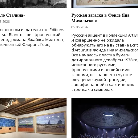
ело Сталина»
Русская загадка в Фонде Яна
Михальского
6.2026
05.06.2026
озаннском издательстве Éditions
r sur Blanc вышел французский
Русский акцент в коллекции Art Br
ревод романа Джайлса Милтона,
Я совершенно не ожидала
полненный Флоранс Герц.
обнаружить его на выставке Écrit
d’Art Brut в Фонде Яна Михальског
Все началось с листка бумаги,
датированного декабрем 1938 го
исписанного русскими,
французскими и английскими
словами, вызвавшего смутное
ощущение чужой трагедии,
зашифрованной в хаотических
строчках и символах.