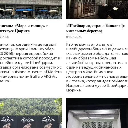
исоль: «Море и солнце» в
«Швейцария, страна банков» (и
нстхаусе Цюриха
кисельных берегов)
7.2026
08.07.2026
нно так сегодня читается имя
Кто не мечтает о счете в
дожницы Марии Соль Эскобар
швейцарском банке? Но даже не 
30-2016), первая европейская
счастливые его обладатели знаю
роспектива которой проходит в
каким образом небольшая
упнейшем музее Швейцарии.
альпийская страна превратилась
тавка организована совместно с
один из ведущих финансовых
ским Louisiana Museum of Modern
центров мира. Вниманию
 и американским Buffalo AKG Art
любознательных – познаватель
seum.
выставка, которая идет сейчас в
Национальном музее Швейцарии
Цюрихе.