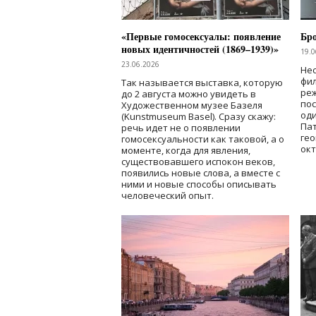
«Первые гомосексуалы: появление
Бр
новых идентичностей (1869–1939)»
19.0
23.06.2026
Нес
фи
Так называется выставка, которую
реж
до 2 августа можно увидеть в
по
Художественном музее Базеля
од
(Kunstmuseum Basel). Сразу скажу:
Пат
речь идет не о появлении
гео
гомосексуальности как таковой, а о
окт
моменте, когда для явления,
существовавшего испокон веков,
появились новые слова, а вместе с
ними и новые способы описывать
человеческий опыт.