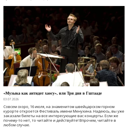
«Музыка как антидот хаосу», или Три дня в Гштааде
03.07.2026
Совсем скоро, 16 июля, на знаменитом швейцарском горном
курорте откроется Фестиваль имени Менухина. Надеюсь, вы уже
заказали билеты на все интересующие вас концерты. Если же
почему-то нет, то читайте и действуйте! Впрочем, читайте в
любом случае.