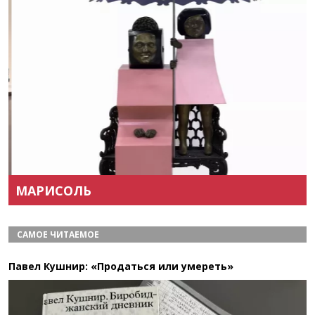
Назад
Вперёд
МАРИСОЛЬ
САМОЕ ЧИТАЕМОЕ
Павел Кушнир: «Продаться или умереть»