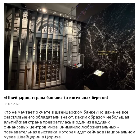
«Швейцария, страна банков» (и кисельных берегов)
08.07.2026
Кто не мечтает о счете в швейцарском банке? Но даже не все
счастливые его обладатели знают, каким образом небольшая
альпийская страна превратилась в один из ведущих
финансовых центров мира. Вниманию любознательных –
познавательная выставка, которая идет сейчас в Национальном
музее Швейцарии в Цюрихе.