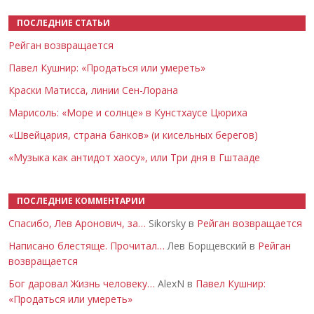
ПОСЛЕДНИЕ СТАТЬИ
Рейган возвращается
Павел Кушнир: «Продаться или умереть»
Краски Матисса, линии Сен-Лорана
Марисоль: «Море и солнце» в Кунстхаусе Цюриха
«Швейцария, страна банков» (и кисельных берегов)
«Музыка как антидот хаосу», или Три дня в Гштааде
ПОСЛЕДНИЕ КОММЕНТАРИИ
Спасибо, Лев Аронович, за…
Sikorsky в
Рейган возвращается
Написано блестяще. Прочитал…
Лев Борщевский в
Рейган
возвращается
Бог даровал Жизнь человеку…
AlexN в
Павел Кушнир:
«Продаться или умереть»