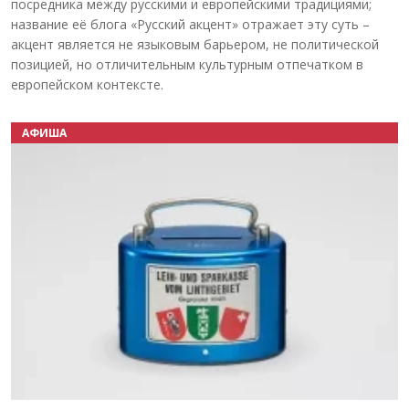
посредника между русскими и европейскими традициями;
название её блога «Русский акцент» отражает эту суть –
акцент является не языковым барьером, не политической
позицией, но отличительным культурным отпечатком в
европейском контексте.
АФИША
Назад
Вперёд