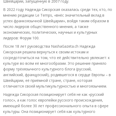
Швейцарии, запущенную в 2007 году.
В 2022 году Надежда Сикорская оказалась среди тех, кто, по
мнению редакции Le Temps, «внёс значительный вклад в
успех франкоязычной Швейцарии», войдя таким образом в
число лидеров общественного мнения, а также
экономических, политических, научных и культурных
лидеров: Форум 100.
После 18 лет руководства NashaGazeta.ch Надежда
Сикорская решила вернуться к своим истокам и
сосредоточиться на том, что её действительно увлекает: к
культуре во всём её многообразии. Это решение приняло
форму трёхязычного культурного блога (русский,
английский, французский), родившегося в сердце Европы – в
Швейцарии, её приёмной стране, стране, которая
отличается своей мультикультурностью и многоязычием.
Надежда Сикорская позиционирует себя не как «русский
голос», а как голос европейки русского происхождения,
имеющей более 30 лет профессионального опыта в сфере
культуры. Она позиционирует себя как культурного