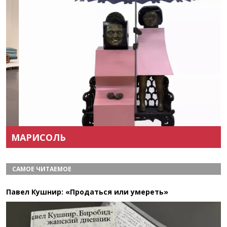
Назад
Вперёд
МАРИСОЛЬ
САМОЕ ЧИТАЕМОЕ
Павел Кушнир: «Продаться или умереть»