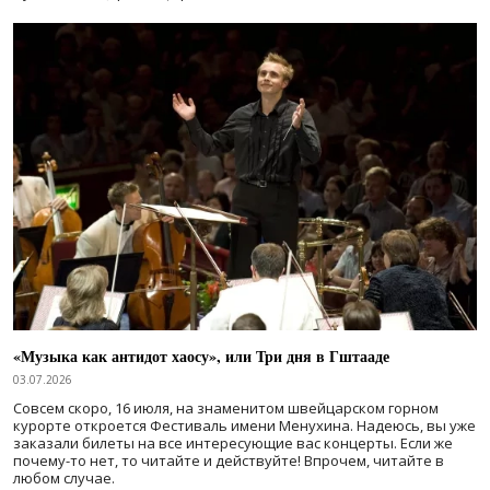
«Музыка как антидот хаосу», или Три дня в Гштааде
03.07.2026
Совсем скоро, 16 июля, на знаменитом швейцарском горном
курорте откроется Фестиваль имени Менухина. Надеюсь, вы уже
заказали билеты на все интересующие вас концерты. Если же
почему-то нет, то читайте и действуйте! Впрочем, читайте в
любом случае.