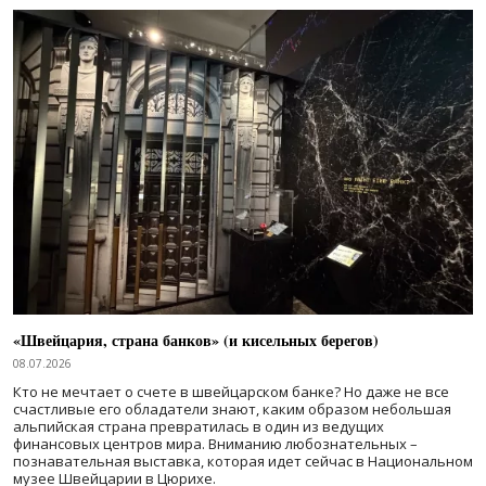
«Швейцария, страна банков» (и кисельных берегов)
08.07.2026
Кто не мечтает о счете в швейцарском банке? Но даже не все
счастливые его обладатели знают, каким образом небольшая
альпийская страна превратилась в один из ведущих
финансовых центров мира. Вниманию любознательных –
познавательная выставка, которая идет сейчас в Национальном
музее Швейцарии в Цюрихе.