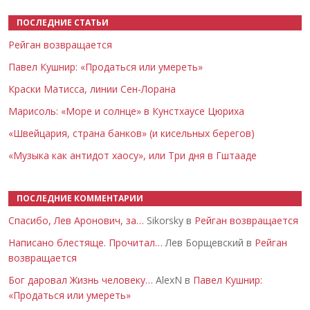
ПОСЛЕДНИЕ СТАТЬИ
Рейган возвращается
Павел Кушнир: «Продаться или умереть»
Краски Матисса, линии Сен-Лорана
Марисоль: «Море и солнце» в Кунстхаусе Цюриха
«Швейцария, страна банков» (и кисельных берегов)
«Музыка как антидот хаосу», или Три дня в Гштааде
ПОСЛЕДНИЕ КОММЕНТАРИИ
Спасибо, Лев Аронович, за…
Sikorsky в
Рейган возвращается
Написано блестяще. Прочитал…
Лев Борщевский в
Рейган
возвращается
Бог даровал Жизнь человеку…
AlexN в
Павел Кушнир:
«Продаться или умереть»