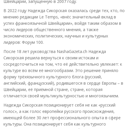
Швейцарии, запущенную в 2007 году.
В 2022 году Надежда Сикорская оказалась среди тех, кто, по
мнению редакции Le Temps, «внёс значительный вклад в
успех франкоязычной Швейцарии», войдя таким образом в
число лидеров общественного мнения, а также
экономических, политических, научных и культурных
лидеров: Форум 100.
После 18 лет руководства NashaGazeta.ch Надежда
Сикорская решила вернуться к своим истокам и
сосредоточиться на том, что её действительно увлекает: к
культуре во всём её многообразии. Это решение приняло
форму трёхязычного культурного блога (русский,
английский, французский), родившегося в сердце Европы – в
Швейцарии, её приёмной стране, стране, которая
отличается своей мультикультурностью и многоязычием.
Надежда Сикорская позиционирует себя не как «русский
голос», а как голос европейки русского происхождения,
имеющей более 30 лет профессионального опыта в сфере
культуры. Она позиционирует себя как культурного