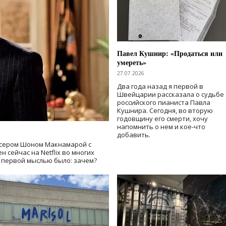
Павел Кушнир: «Продаться или
умереть»
27.07.2026
Два года назад я первой в
Швейцарии рассказала о судьбе
российского пианиста Павла
Кушнира. Сегодня, во вторую
годовщину его смерти, хочу
напомнить о нем и кое-что
добавить.
сером Шоном Макнамарой с
 сейчас на Netflix во многих
й первой мыслью было: зачем?