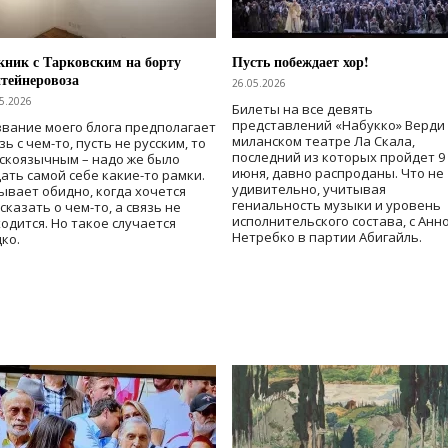
ник с Тарковским на борту
Пусть побеждает хор!
тейнеровоза
26.05.2026
5.2026
Билеты на все девять
представлений «Набукко» Верди
вание моего блога предполагает
миланском театре Ла Скала,
зь с чем-то, пусть не русским, то
последний из которых пройдет 9
скоязычным – надо же было
июня, давно распроданы. Что не
ать самой себе какие-то рамки.
удивительно, учитывая
ывает обидно, когда хочется
гениальность музыки и уровень
сказать о чем-то, а связь не
исполнительского состава, с Анн
одится. Но такое случается
Нетребко в партии Абигайль.
ко.