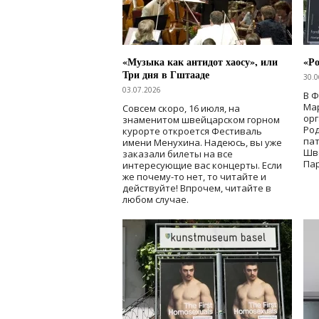
«Музыка как антидот хаосу», или
«Ро
Три дня в Гштааде
30.0
03.07.2026
В 
Мар
Совсем скоро, 16 июля, на
ор
знаменитом швейцарском горном
Ро
курорте откроется Фестиваль
па
имени Менухина. Надеюсь, вы уже
Шв
заказали билеты на все
Пар
интересующие вас концерты. Если
же почему-то нет, то читайте и
действуйте! Впрочем, читайте в
любом случае.