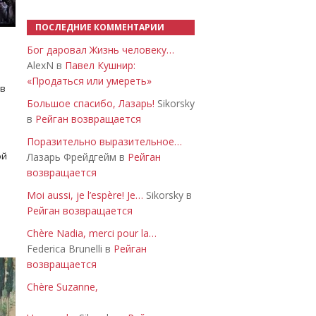
ПОСЛЕДНИЕ КОММЕНТАРИИ
Бог даровал Жизнь человеку…
AlexN в
Павел Кушнир:
«Продаться или умереть»
 в
Большое спасибо, Лазарь!
Sikorsky
в
Рейган возвращается
Поразительно выразительное…
ой
Лазарь Фрейдгейм в
Рейган
возвращается
Moi aussi, je l’espère! Je…
Sikorsky в
Рейган возвращается
Chère Nadia, merci pour la…
Federica Brunelli в
Рейган
возвращается
Chère Suzanne,