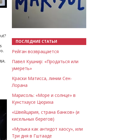
Назад
Вперёд
ut?
ПОСЛЕДНИЕ СТАТЬИ
s
о.
Рейган возвращается
да,
Павел Кушнир: «Продаться или
умереть»
Краски Матисса, линии Сен-
Лорана
Марисоль: «Море и солнце» в
Кунстхаусе Цюриха
«Швейцария, страна банков» (и
кисельных берегов)
«Музыка как антидот хаосу», или
Три дня в Гштааде