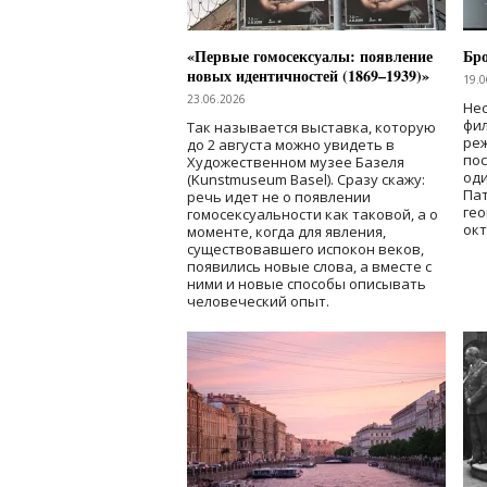
«Первые гомосексуалы: появление
Бр
новых идентичностей (1869–1939)»
19.0
23.06.2026
Нес
фи
Так называется выставка, которую
реж
до 2 августа можно увидеть в
по
Художественном музее Базеля
од
(Kunstmuseum Basel). Сразу скажу:
Пат
речь идет не о появлении
гео
гомосексуальности как таковой, а о
окт
моменте, когда для явления,
существовавшего испокон веков,
появились новые слова, а вместе с
ними и новые способы описывать
человеческий опыт.