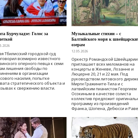
та Бурчуладзе: Голос за
Музыкальные стихии – с
шеткой
Балтийского моря к швейцарски
озерам
5.2026
12.05.2026
ая Тбилисский городской суд
говорил всемирно известного
Оркестр Романдской Швейцарии
зинского оперного певца к семи
приглашает всех меломанов на
дам лишения свободы
по
концерты в Женеве, Лозанне и
винениям в организации
Люцерне 20, 21 и 22 мая. Под
сового насилия, попытке
руководством литовского дириж
вата стратегического объекта и
Мирги Гражините-Тила и с
зывах к свержению власти
.
латвийским пианистом Георгием
Осокиным в качестве солиста
коллектив предложит оригиналь
программу из произведений
Франка, Шопена, Дебюсси и Раве