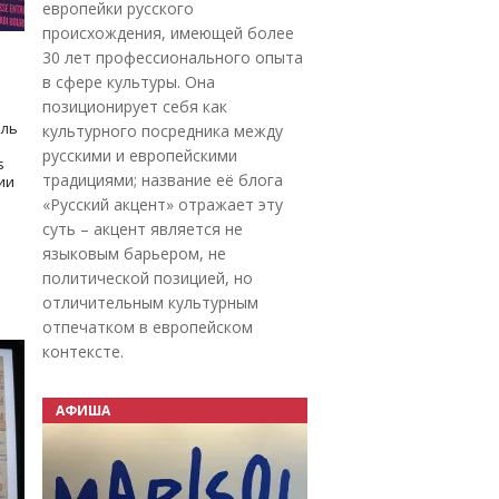
европейки русского
происхождения, имеющей более
30 лет профессионального опыта
в сфере культуры. Она
позиционирует себя как
оль
культурного посредника между
русскими и европейскими
s
традициями; название её блога
дии
«Русский акцент» отражает эту
суть – акцент является не
языковым барьером, не
политической позицией, но
отличительным культурным
отпечатком в европейском
контексте.
АФИША