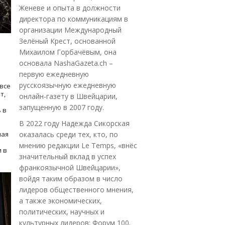
Женеве и опыта в должности
директора по коммуникациям в
организации Международный
Зелёный Крест, основанной
Михаилом Горбачёвым, она
основала NashaGazeta.ch –
первую ежедневную
русскоязычную ежедневную
все
т,
онлайн-газету в Швейцарии,
запущенную в 2007 году.
 в
В 2022 году Надежда Сикорская
ная
оказалась среди тех, кто, по
мнению редакции Le Temps, «внёс
 в
значительный вклад в успех
франкоязычной Швейцарии»,
войдя таким образом в число
лидеров общественного мнения,
а также экономических,
политических, научных и
культурных лидеров: Форум 100.