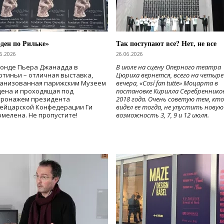
ден по Рильке»
Так поступают все? Нет, не все
6.2026
26.06.2026
Фонде Пьера Джанадда в
В июле на сцену Оперного театра
тиньи – отличная выставка,
Цюриха вернется, всего на четыре
ганизованная парижским Музеем
вечера, «Cosí fan tutte» Моцарта в
дена и проходящая под
постановке Кирилла Серебреннико
тронажем президента
2018 года. Очень советую тем, кто
ейцарской Конфедерации Ги
видел ее тогда, не упустить новую
мелена. Не пропустите!
возможность 3, 7, 9 и 12 июля.