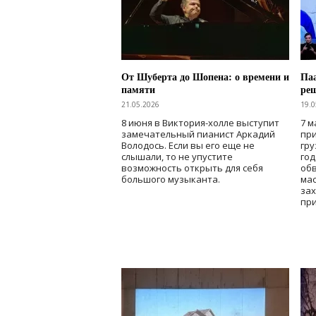
От Шуберта до Шопена: о времени и
Паа
памяти
ре
21.05.2026
19.0
8 июня в Виктория-холле выступит
7 м
замечательный пианист Аркадий
при
Володось. Если вы его еще не
гру
слышали, то не упустите
го
возможность открыть для себя
об
большого музыканта.
мас
зах
при