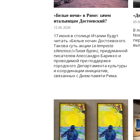
«Белые ночи» в Риме: зачем
«Д
итальянцам Достоевский?
09.0
12.06.2026
В л
Noi
17 июня в столице Италии будут
пе
читать «Белые ночи» Достоевского.
вы
Такова суть акции
La tempesta
silenziosa (
«
Тихая буря
»
)
, придуманной
писателем Алессандро Барикко и
проводимой при поддержке
городского Департамента культуры
и координации инициатив,
связанных с Днем памяти Рима.