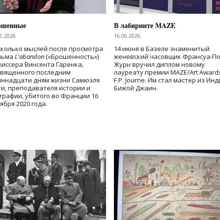
ошенные
В лабиринте MAZE
6.2026
16.06.2026
колько мыслей после просмотра
14 июня в Базеле знаменитый
льма
L'abandon
(«Брошенность»)
женевский часовщик Франсуа-П
иссера Винсента Гаренка,
Журн вручил диплом новому
священного последним
лауреату премии MAZE/Art Award
иннадцати дням жизни Самюэля
F.P. Journe. Им стал мастер из Ин
и, преподавателя истории и
Бижой Джаин.
графии, убитого во Франции 16
ября 2020 года.