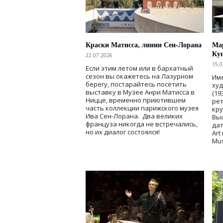
Краски Матисса, линии Сен-Лорана
Мар
Ку
22.07.2026
15.0
Если этим летом или в бархатный
сезон вы окажетесь на Лазурном
Име
берегу, постарайтесь посетить
ху
выставку в Музее Анри Матисса в
(19
Ницце, временно приютившем
рет
часть коллекции парижского музея
кр
Ива Сен-Лорана. Два великих
Выс
француза никогда не встречались,
дат
но их диалог состоялся!
Art
Mu