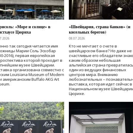
исоль: «Море и солнце» в
«Швейцария, страна банков» (и
нстхаусе Цюриха
кисельных берегов)
7.2026
08.07.2026
нно так сегодня читается имя
Кто не мечтает о счете в
дожницы Марии Соль Эскобар
швейцарском банке? Но даже не 
30-2016), первая европейская
счастливые его обладатели знаю
роспектива которой проходит в
каким образом небольшая
упнейшем музее Швейцарии.
альпийская страна превратилась
тавка организована совместно с
один из ведущих финансовых
ским Louisiana Museum of Modern
центров мира. Вниманию
 и американским Buffalo AKG Art
любознательных – познаватель
seum.
выставка, которая идет сейчас в
Национальном музее Швейцарии
Цюрихе.