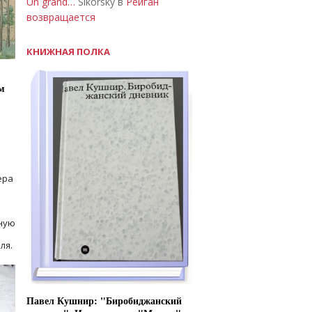
Un grand…
Sikorsky в
Рейган
возвращается
КНИЖНАЯ ПОЛКА
м
ера
ную
ля.
Павел Кушнир: "Биробиджанский