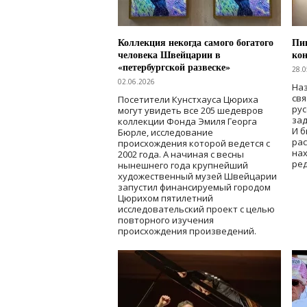
Коллекция некогда самого богатого
Пик
человека Швейцарии в
кон
«петербургской развеске»
28.0
02.06.2026
Наз
свя
Посетители Кунстхауса Цюриха
рус
могут увидеть все 205 шедевров
зад
коллекции Фонда Эмиля Георга
И б
Бюрле, исследование
рас
происхождения которой ведется с
нах
2002 года. А начиная с весны
ред
нынешнего года крупнейший
художественный музей Швейцарии
запустил финансируемый городом
Цюрихом пятилетний
исследовательский проект с целью
повторного изучения
происхождения произведений.