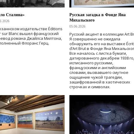
ело Сталина»
Русская загадка в Фонде Яна
Михальского
6.2026
05.06.2026
озаннском издательстве Éditions
r sur Blanc вышел французский
Русский акцент в коллекции Art Br
ревод романа Джайлса Милтона,
Я совершенно не ожидала
полненный Флоранс Герц.
обнаружить его на выставке Écrit
d’Art Brut в Фонде Яна Михальског
Все началось с листка бумаги,
датированного декабрем 1938 го
исписанного русскими,
французскими и английскими
словами, вызвавшего смутное
ощущение чужой трагедии,
зашифрованной в хаотических
строчках и символах.