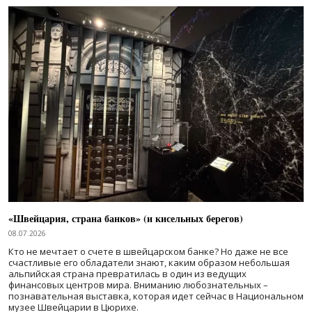
«Швейцария, страна банков» (и кисельных берегов)
08.07.2026
Кто не мечтает о счете в швейцарском банке? Но даже не все
счастливые его обладатели знают, каким образом небольшая
альпийская страна превратилась в один из ведущих
финансовых центров мира. Вниманию любознательных –
познавательная выставка, которая идет сейчас в Национальном
музее Швейцарии в Цюрихе.