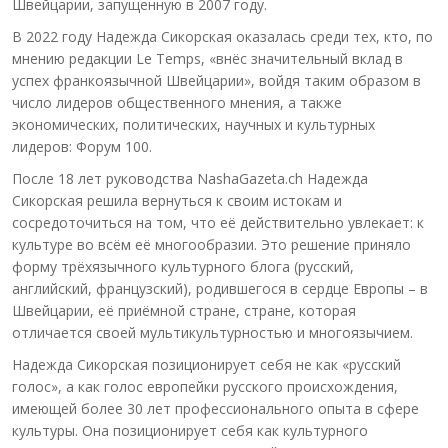
Швейцарии, запущенную в 2007 году.
В 2022 году Надежда Сикорская оказалась среди тех, кто, по
мнению редакции Le Temps, «внёс значительный вклад в
успех франкоязычной Швейцарии», войдя таким образом в
число лидеров общественного мнения, а также
экономических, политических, научных и культурных
лидеров: Форум 100.
После 18 лет руководства NashaGazeta.ch Надежда
Сикорская решила вернуться к своим истокам и
сосредоточиться на том, что её действительно увлекает: к
культуре во всём её многообразии. Это решение приняло
форму трёхязычного культурного блога (русский,
английский, французский), родившегося в сердце Европы – в
Швейцарии, её приёмной стране, стране, которая
отличается своей мультикультурностью и многоязычием.
Надежда Сикорская позиционирует себя не как «русский
голос», а как голос европейки русского происхождения,
имеющей более 30 лет профессионального опыта в сфере
культуры. Она позиционирует себя как культурного