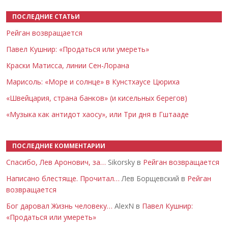
ПОСЛЕДНИЕ СТАТЬИ
Рейган возвращается
Павел Кушнир: «Продаться или умереть»
Краски Матисса, линии Сен-Лорана
Марисоль: «Море и солнце» в Кунстхаусе Цюриха
«Швейцария, страна банков» (и кисельных берегов)
«Музыка как антидот хаосу», или Три дня в Гштааде
ПОСЛЕДНИЕ КОММЕНТАРИИ
Спасибо, Лев Аронович, за…
Sikorsky в
Рейган возвращается
Написано блестяще. Прочитал…
Лев Борщевский в
Рейган
возвращается
Бог даровал Жизнь человеку…
AlexN в
Павел Кушнир:
«Продаться или умереть»