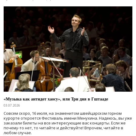
«Музыка как антидот хаосу», или Три дня в Гштааде
03.07.2026
Совсем скоро, 16 июля, на знаменитом швейцарском горном
курорте откроется Фестиваль имени Менухина. Надеюсь, вы уже
заказали билеты на все интересующие вас концерты. Если же
почему-то нет, то читайте и действуйте! Впрочем, читайте в
любом случае.