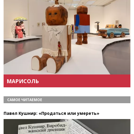
Назад
Вперёд
МАРИСОЛЬ
САМОЕ ЧИТАЕМОЕ
Павел Кушнир: «Продаться или умереть»