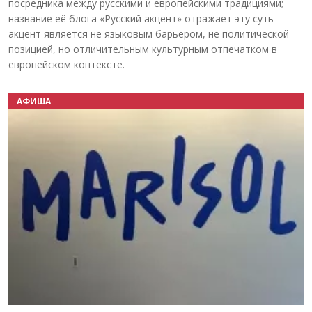
посредника между русскими и европейскими традициями;
название её блога «Русский акцент» отражает эту суть –
акцент является не языковым барьером, не политической
позицией, но отличительным культурным отпечатком в
европейском контексте.
АФИША
Назад
Вперёд