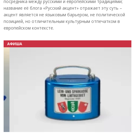
посредника между русскими и европейскими традициями;
название её блога «Русский акцент» отражает эту суть –
акцент является не языковым барьером, не политической
позицией, но отличительным культурным отпечатком в
европейском контексте.
АФИША
Назад
Вперёд