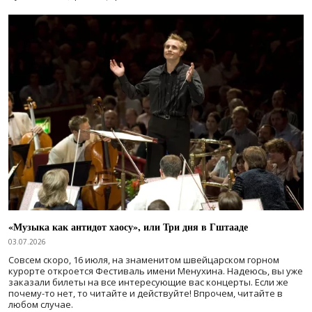
«Музыка как антидот хаосу», или Три дня в Гштааде
03.07.2026
Совсем скоро, 16 июля, на знаменитом швейцарском горном
курорте откроется Фестиваль имени Менухина. Надеюсь, вы уже
заказали билеты на все интересующие вас концерты. Если же
почему-то нет, то читайте и действуйте! Впрочем, читайте в
любом случае.