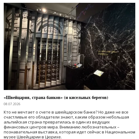
«Швейцария, страна банков» (и кисельных берегов)
08.07.2026
Кто не мечтает о счете в швейцарском банке? Но даже не все
счастливые его обладатели знают, каким образом небольшая
альпийская страна превратилась в один из ведущих
финансовых центров мира. Вниманию любознательных –
познавательная выставка, которая идет сейчас в Национальном
музее Швейцарии в Цюрихе.