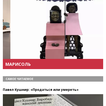
Назад
Вперёд
МАРИСОЛЬ
САМОЕ ЧИТАЕМОЕ
Павел Кушнир: «Продаться или умереть»