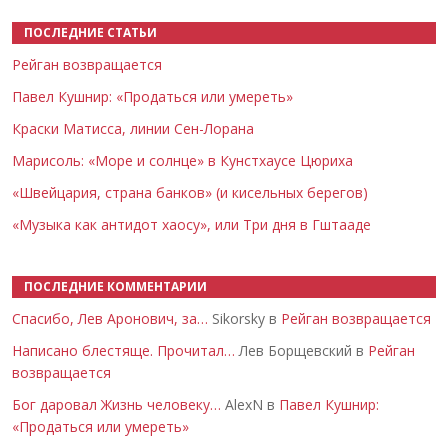
ПОСЛЕДНИЕ СТАТЬИ
Рейган возвращается
Павел Кушнир: «Продаться или умереть»
Краски Матисса, линии Сен-Лорана
Марисоль: «Море и солнце» в Кунстхаусе Цюриха
«Швейцария, страна банков» (и кисельных берегов)
«Музыка как антидот хаосу», или Три дня в Гштааде
ПОСЛЕДНИЕ КОММЕНТАРИИ
Спасибо, Лев Аронович, за…
Sikorsky в
Рейган возвращается
Написано блестяще. Прочитал…
Лев Борщевский в
Рейган
возвращается
Бог даровал Жизнь человеку…
AlexN в
Павел Кушнир:
«Продаться или умереть»