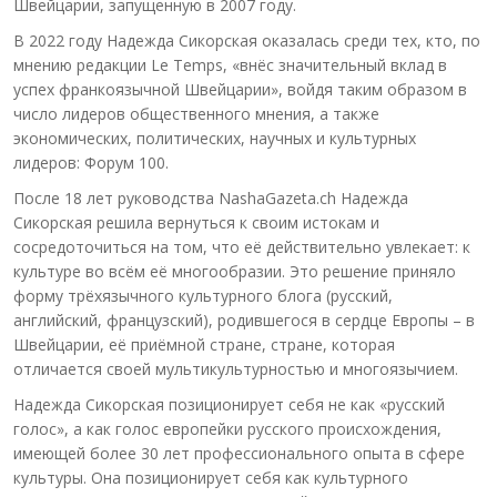
Швейцарии, запущенную в 2007 году.
В 2022 году Надежда Сикорская оказалась среди тех, кто, по
мнению редакции Le Temps, «внёс значительный вклад в
успех франкоязычной Швейцарии», войдя таким образом в
число лидеров общественного мнения, а также
экономических, политических, научных и культурных
лидеров: Форум 100.
После 18 лет руководства NashaGazeta.ch Надежда
Сикорская решила вернуться к своим истокам и
сосредоточиться на том, что её действительно увлекает: к
культуре во всём её многообразии. Это решение приняло
форму трёхязычного культурного блога (русский,
английский, французский), родившегося в сердце Европы – в
Швейцарии, её приёмной стране, стране, которая
отличается своей мультикультурностью и многоязычием.
Надежда Сикорская позиционирует себя не как «русский
голос», а как голос европейки русского происхождения,
имеющей более 30 лет профессионального опыта в сфере
культуры. Она позиционирует себя как культурного