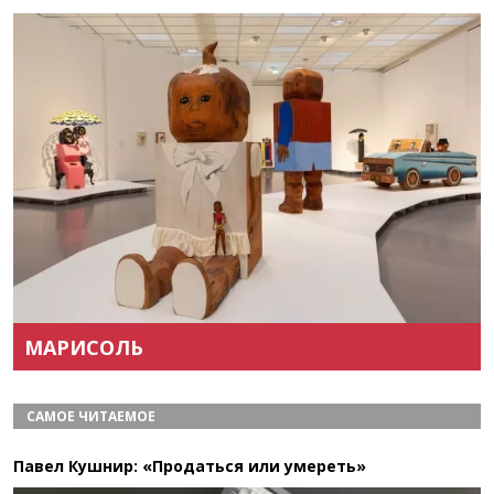
Назад
Вперёд
МАРИСОЛЬ
САМОЕ ЧИТАЕМОЕ
Павел Кушнир: «Продаться или умереть»