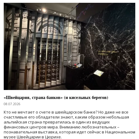
«Швейцария, страна банков» (и кисельных берегов)
08.07.2026
Кто не мечтает о счете в швейцарском банке? Но даже не все
счастливые его обладатели знают, каким образом небольшая
альпийская страна превратилась в один из ведущих
финансовых центров мира. Вниманию любознательных –
познавательная выставка, которая идет сейчас в Национальном
музее Швейцарии в Цюрихе.