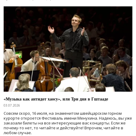
«Музыка как антидот хаосу», или Три дня в Гштааде
03.07.2026
Совсем скоро, 16 июля, на знаменитом швейцарском горном
курорте откроется Фестиваль имени Менухина. Надеюсь, вы уже
заказали билеты на все интересующие вас концерты. Если же
почему-то нет, то читайте и действуйте! Впрочем, читайте в
любом случае.