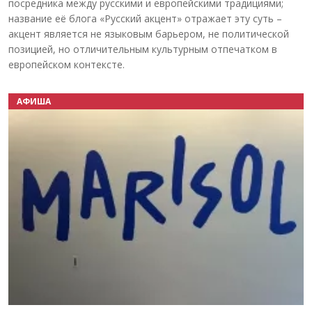
посредника между русскими и европейскими традициями;
название её блога «Русский акцент» отражает эту суть –
акцент является не языковым барьером, не политической
позицией, но отличительным культурным отпечатком в
европейском контексте.
АФИША
Назад
Вперёд