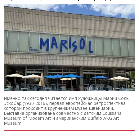
Именно так сегодня читается имя художницы Марии Соль
Эскобар (1930-2016), первая европейская ретроспектива
которой проходит в крупнейшем музее Швейцарии.
Выставка организована совместно с датским Louisiana
Museum of Modern Art и американским Buffalo AKG Art
Museum.