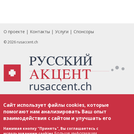
О проекте
Контакты
Услуги
Спонсоры
Footer
© 2026 rusaccent.ch
Все материалы, размещенные на веб-сайте rusaccent.ch, охраняются в
Сайт использует файлы cookies, которые
соответствии с законодательством Швейцарии об авторском праве и
международными соглашениями. Полное или частичное использование
помогают нам анализировать Ваш опыт
материалов возможно только с разрешения редакции. В случае полного
взаимодействия с сайтом и улучшать его
или частичного воспроизведения материалов сайта rusaccent.ch,
ОБЯЗАТЕЛЬНА АКТИВНАЯ ГИПЕРССЫЛКА на конкретный заимствованный
текст. Фотоизображения, размещенные редакцией rusaccent.ch, являются
Нажимая кнопку "Принять", Вы соглашаетесь с
ее исключительной собственностью. Полное или частичное
Больше информации
использованием cookies