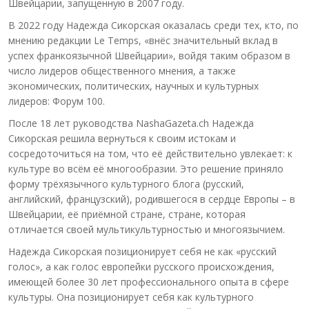
Швейцарии, запущенную в 2007 году.
В 2022 году Надежда Сикорская оказалась среди тех, кто, по
мнению редакции Le Temps, «внёс значительный вклад в
успех франкоязычной Швейцарии», войдя таким образом в
число лидеров общественного мнения, а также
экономических, политических, научных и культурных
лидеров: Форум 100.
После 18 лет руководства NashaGazeta.ch Надежда
Сикорская решила вернуться к своим истокам и
сосредоточиться на том, что её действительно увлекает: к
культуре во всём её многообразии. Это решение приняло
форму трёхязычного культурного блога (русский,
английский, французский), родившегося в сердце Европы – в
Швейцарии, её приёмной стране, стране, которая
отличается своей мультикультурностью и многоязычием.
Надежда Сикорская позиционирует себя не как «русский
голос», а как голос европейки русского происхождения,
имеющей более 30 лет профессионального опыта в сфере
культуры. Она позиционирует себя как культурного