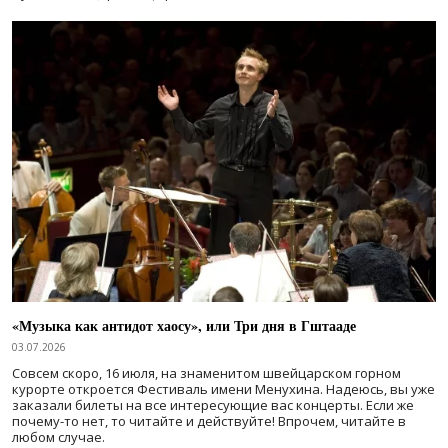
«Музыка как антидот хаосу», или Три дня в Гштааде
03.07.2026
Совсем скоро, 16 июля, на знаменитом швейцарском горном
курорте откроется Фестиваль имени Менухина. Надеюсь, вы уже
заказали билеты на все интересующие вас концерты. Если же
почему-то нет, то читайте и действуйте! Впрочем, читайте в
любом случае.