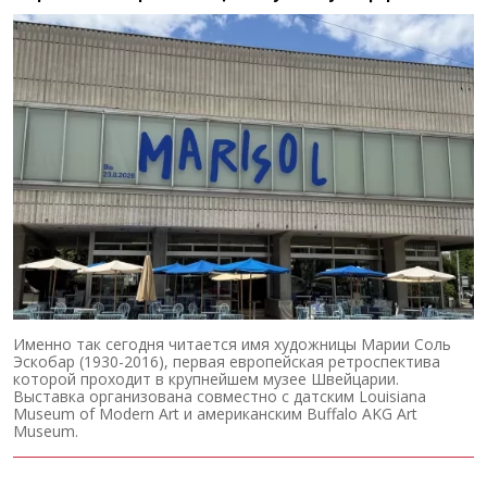
Именно так сегодня читается имя художницы Марии Соль
Эскобар (1930-2016), первая европейская ретроспектива
которой проходит в крупнейшем музее Швейцарии.
Выставка организована совместно с датским Louisiana
Museum of Modern Art и американским Buffalo AKG Art
Museum.