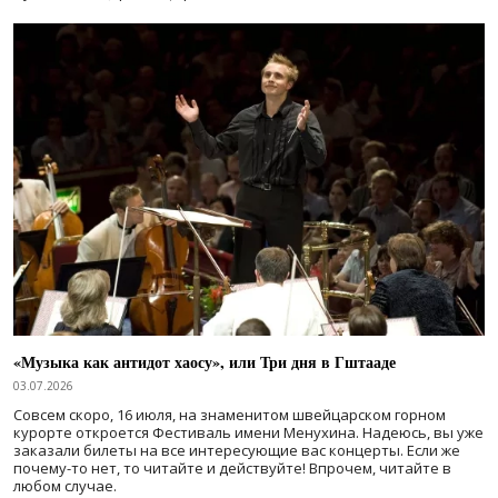
«Музыка как антидот хаосу», или Три дня в Гштааде
03.07.2026
Совсем скоро, 16 июля, на знаменитом швейцарском горном
курорте откроется Фестиваль имени Менухина. Надеюсь, вы уже
заказали билеты на все интересующие вас концерты. Если же
почему-то нет, то читайте и действуйте! Впрочем, читайте в
любом случае.