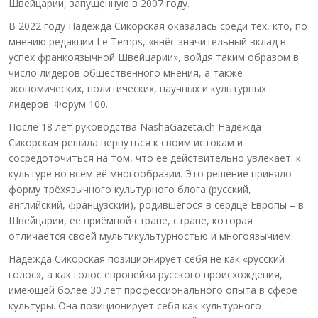
Швейцарии, запущенную в 2007 году.
В 2022 году Надежда Сикорская оказалась среди тех, кто, по
мнению редакции Le Temps, «внёс значительный вклад в
успех франкоязычной Швейцарии», войдя таким образом в
число лидеров общественного мнения, а также
экономических, политических, научных и культурных
лидеров: Форум 100.
После 18 лет руководства NashaGazeta.ch Надежда
Сикорская решила вернуться к своим истокам и
сосредоточиться на том, что её действительно увлекает: к
культуре во всём её многообразии. Это решение приняло
форму трёхязычного культурного блога (русский,
английский, французский), родившегося в сердце Европы – в
Швейцарии, её приёмной стране, стране, которая
отличается своей мультикультурностью и многоязычием.
Надежда Сикорская позиционирует себя не как «русский
голос», а как голос европейки русского происхождения,
имеющей более 30 лет профессионального опыта в сфере
культуры. Она позиционирует себя как культурного