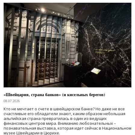
«Швейцария, страна банков» (и кисельных берегов)
08.07.2026
Кто не мечтает о счете в швейцарском банке? Но даже не все
счастливые его обладатели знают, каким образом небольшая
альпийская страна превратилась в один из ведущих
финансовых центров мира. Вниманию любознательных –
познавательная выставка, которая идет сейчас в Национальном
музее Швейцарии в Цюрихе.