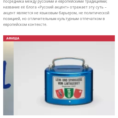
посредника между русскими и европейскими традициями;
название её блога «Русский акцент» отражает эту суть –
акцент является не языковым барьером, не политической
позицией, но отличительным культурным отпечатком в
европейском контексте.
АФИША
Назад
Вперёд