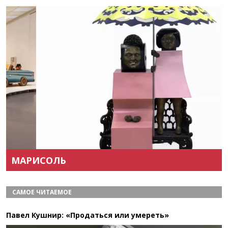
Назад
Вперёд
МАРИСОЛЬ
САМОЕ ЧИТАЕМОЕ
Павел Кушнир: «Продаться или умереть»