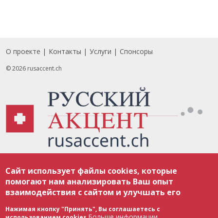
О проекте
Контакты
Услуги
Спонсоры
Footer
© 2026 rusaccent.ch
Все материалы, размещенные на веб-сайте rusaccent.ch, охраняются в
Сайт использует файлы cookies, которые
соответствии с законодательством Швейцарии об авторском праве и
международными соглашениями. Полное или частичное использование
помогают нам анализировать Ваш опыт
материалов возможно только с разрешения редакции. В случае полного
взаимодействия с сайтом и улучшать его
или частичного воспроизведения материалов сайта rusaccent.ch,
ОБЯЗАТЕЛЬНА АКТИВНАЯ ГИПЕРССЫЛКА на конкретный заимствованный
текст. Фотоизображения, размещенные редакцией rusaccent.ch, являются
Нажимая кнопку "Принять", Вы соглашаетесь с
ее исключительной собственностью. Полное или частичное
Больше информации
использованием cookies