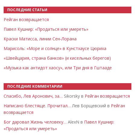
ПОСЛЕДНИЕ СТАТЬИ
Рейган возвращается
Павел Кушнир: «Продаться или умереть»
Краски Матисса, линии Сен-Лорана
Марисоль: «Море и солнце» в Кунстхаусе Цюриха
«Швейцария, страна банков» (и кисельных берегов)
«Музыка как антидот хаосу», или Три дня в Гштааде
ПОСЛЕДНИЕ КОММЕНТАРИИ
Спасибо, Лев Аронович, за…
Sikorsky в
Рейган возвращается
Написано блестяще. Прочитал…
Лев Борщевский в
Рейган
возвращается
Бог даровал Жизнь человеку…
AlexN в
Павел Кушнир:
«Продаться или умереть»