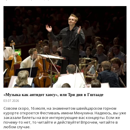
«Музыка как антидот хаосу», или Три дня в Гштааде
03.07.2026
Совсем скоро, 16 июля, на знаменитом швейцарском горном
курорте откроется Фестиваль имени Менухина. Надеюсь, вы уже
заказали билеты на все интересующие вас концерты. Если же
почему-то нет, то читайте и действуйте! Впрочем, читайте в
любом случае.