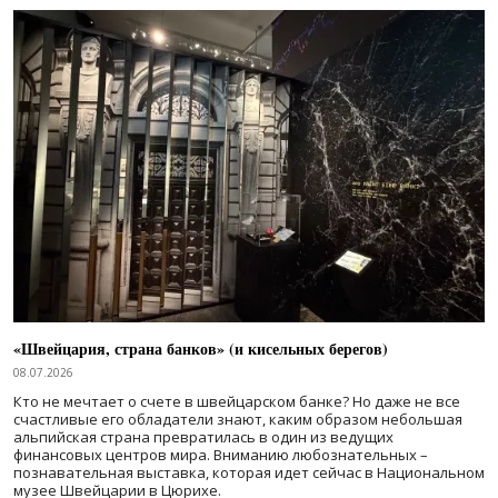
«Швейцария, страна банков» (и кисельных берегов)
08.07.2026
Кто не мечтает о счете в швейцарском банке? Но даже не все
счастливые его обладатели знают, каким образом небольшая
альпийская страна превратилась в один из ведущих
финансовых центров мира. Вниманию любознательных –
познавательная выставка, которая идет сейчас в Национальном
музее Швейцарии в Цюрихе.