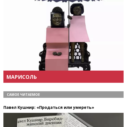
Назад
Вперёд
МАРИСОЛЬ
САМОЕ ЧИТАЕМОЕ
Павел Кушнир: «Продаться или умереть»