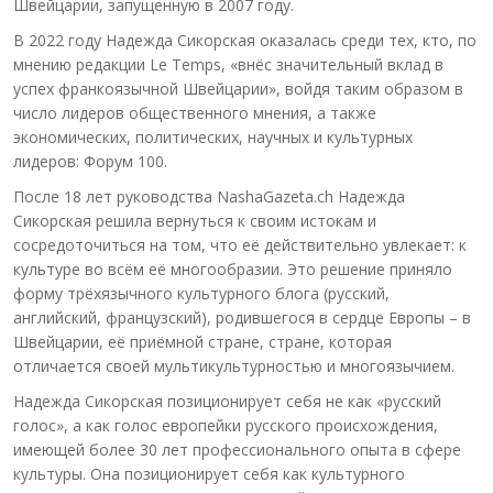
Швейцарии, запущенную в 2007 году.
В 2022 году Надежда Сикорская оказалась среди тех, кто, по
мнению редакции Le Temps, «внёс значительный вклад в
успех франкоязычной Швейцарии», войдя таким образом в
число лидеров общественного мнения, а также
экономических, политических, научных и культурных
лидеров: Форум 100.
После 18 лет руководства NashaGazeta.ch Надежда
Сикорская решила вернуться к своим истокам и
сосредоточиться на том, что её действительно увлекает: к
культуре во всём её многообразии. Это решение приняло
форму трёхязычного культурного блога (русский,
английский, французский), родившегося в сердце Европы – в
Швейцарии, её приёмной стране, стране, которая
отличается своей мультикультурностью и многоязычием.
Надежда Сикорская позиционирует себя не как «русский
голос», а как голос европейки русского происхождения,
имеющей более 30 лет профессионального опыта в сфере
культуры. Она позиционирует себя как культурного