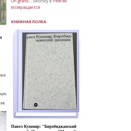
Un grand…
Sikorsky в
Рейган
возвращается
КНИЖНАЯ ПОЛКА
м
ера
ную
ля.
Павел Кушнир: "Биробиджанский