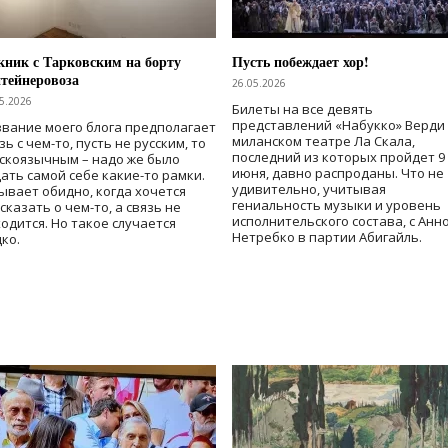
ник с Тарковским на борту
Пусть побеждает хор!
тейнеровоза
26.05.2026
5.2026
Билеты на все девять
представлений «Набукко» Верди
вание моего блога предполагает
миланском театре Ла Скала,
зь с чем-то, пусть не русским, то
последний из которых пройдет 9
скоязычным – надо же было
июня, давно распроданы. Что не
ать самой себе какие-то рамки.
удивительно, учитывая
ывает обидно, когда хочется
гениальность музыки и уровень
сказать о чем-то, а связь не
исполнительского состава, с Анн
одится. Но такое случается
Нетребко в партии Абигайль.
ко.