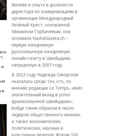
Женеве и опыта в должности
директора по коммуникациям в
организации Международный
Зелёный Крест, основанной
Михаилом Горбачёвым, она
основала NashaGazeta.ch –
первую ежедневную
русскоязычную ежедневную
все
т,
онлайн-газету в Швейцарии,
запущенную в 2007 году.
 в
В 2022 году Надежда Сикорская
ная
оказалась среди тех, кто, по
мнению редакции Le Temps, «внёс
 в
значительный вклад в успех
франкоязычной Швейцарии»,
войдя таким образом в число
лидеров общественного мнения,
а также экономических,
политических, научных и
культурных лидеров: Форум 100.