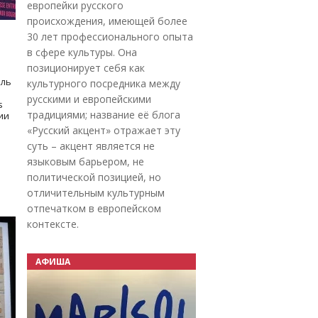
европейки русского
происхождения, имеющей более
30 лет профессионального опыта
в сфере культуры. Она
позиционирует себя как
оль
культурного посредника между
русскими и европейскими
s
традициями; название её блога
дии
«Русский акцент» отражает эту
суть – акцент является не
языковым барьером, не
политической позицией, но
отличительным культурным
отпечатком в европейском
контексте.
АФИША