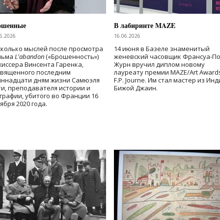
ошенные
В лабиринте MAZE
6.2026
16.06.2026
колько мыслей после просмотра
14 июня в Базеле знаменитый
льма
L'abandon
(«Брошенность»)
женевский часовщик Франсуа-П
иссера Винсента Гаренка,
Журн вручил диплом новому
священного последним
лауреату премии MAZE/Art Award
иннадцати дням жизни Самюэля
F.P. Journe. Им стал мастер из Ин
и, преподавателя истории и
Бижой Джаин.
графии, убитого во Франции 16
ября 2020 года.