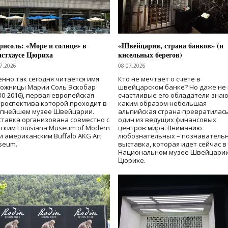
исоль: «Море и солнце» в
«Швейцария, страна банков» (и
нстхаусе Цюриха
кисельных берегов)
7.2026
08.07.2026
нно так сегодня читается имя
Кто не мечтает о счете в
дожницы Марии Соль Эскобар
швейцарском банке? Но даже не 
30-2016), первая европейская
счастливые его обладатели знаю
роспектива которой проходит в
каким образом небольшая
упнейшем музее Швейцарии.
альпийская страна превратилась
тавка организована совместно с
один из ведущих финансовых
ским Louisiana Museum of Modern
центров мира. Вниманию
 и американским Buffalo AKG Art
любознательных – познаватель
seum.
выставка, которая идет сейчас в
Национальном музее Швейцарии
Цюрихе.