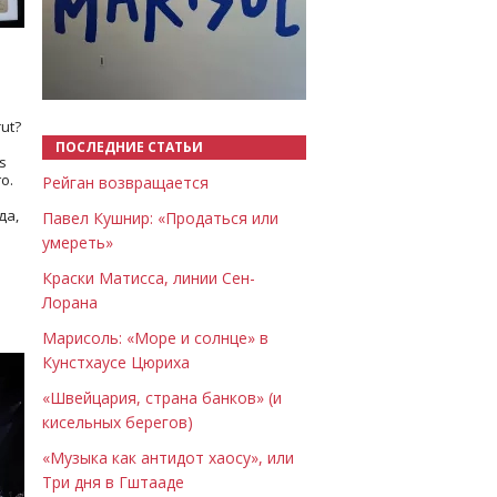
Назад
Вперёд
ut?
ПОСЛЕДНИЕ СТАТЬИ
s
о.
Рейган возвращается
да,
Павел Кушнир: «Продаться или
умереть»
Краски Матисса, линии Сен-
Лорана
Марисоль: «Море и солнце» в
Кунстхаусе Цюриха
«Швейцария, страна банков» (и
кисельных берегов)
«Музыка как антидот хаосу», или
Три дня в Гштааде