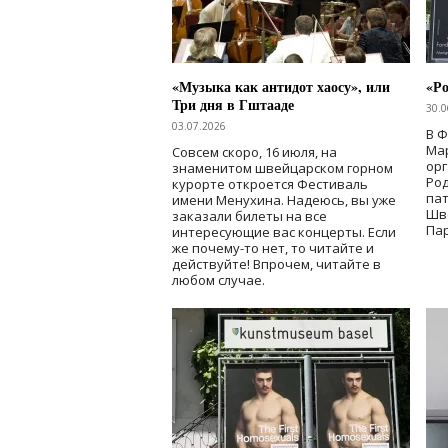
«Музыка как антидот хаосу», или
«Ро
Три дня в Гштааде
30.0
03.07.2026
В 
Мар
Совсем скоро, 16 июля, на
ор
знаменитом швейцарском горном
Ро
курорте откроется Фестиваль
па
имени Менухина. Надеюсь, вы уже
Шв
заказали билеты на все
Пар
интересующие вас концерты. Если
же почему-то нет, то читайте и
действуйте! Впрочем, читайте в
любом случае.