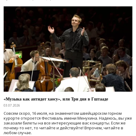
«Музыка как антидот хаосу», или Три дня в Гштааде
03.07.2026
Совсем скоро, 16 июля, на знаменитом швейцарском горном
курорте откроется Фестиваль имени Менухина. Надеюсь, вы уже
заказали билеты на все интересующие вас концерты. Если же
почему-то нет, то читайте и действуйте! Впрочем, читайте в
любом случае.