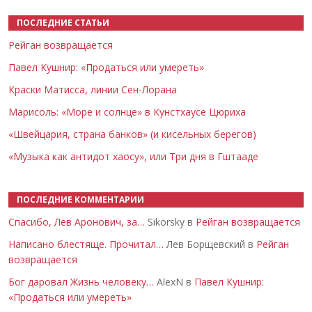
ПОСЛЕДНИЕ СТАТЬИ
Рейган возвращается
Павел Кушнир: «Продаться или умереть»
Краски Матисса, линии Сен-Лорана
Марисоль: «Море и солнце» в Кунстхаусе Цюриха
«Швейцария, страна банков» (и кисельных берегов)
«Музыка как антидот хаосу», или Три дня в Гштааде
ПОСЛЕДНИЕ КОММЕНТАРИИ
Спасибо, Лев Аронович, за…
Sikorsky в
Рейган возвращается
Написано блестяще. Прочитал…
Лев Борщевский в
Рейган
возвращается
Бог даровал Жизнь человеку…
AlexN в
Павел Кушнир:
«Продаться или умереть»