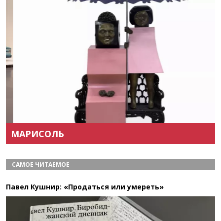
Назад
Вперёд
МАРИСОЛЬ
САМОЕ ЧИТАЕМОЕ
Павел Кушнир: «Продаться или умереть»