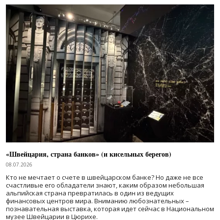
«Швейцария, страна банков» (и кисельных берегов)
08.07.2026
Кто не мечтает о счете в швейцарском банке? Но даже не все
счастливые его обладатели знают, каким образом небольшая
альпийская страна превратилась в один из ведущих
финансовых центров мира. Вниманию любознательных –
познавательная выставка, которая идет сейчас в Национальном
музее Швейцарии в Цюрихе.