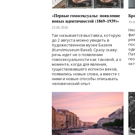
«Первые гомосексуалы: появление
Бр
новых идентичностей (1869–1939)»
19.0
23.06.2026
Нес
фи
Так называется выставка, которую
реж
до 2 августа можно увидеть в
по
Художественном музее Базеля
од
(Kunstmuseum Basel). Сразу скажу:
Пат
речь идет не о появлении
гео
гомосексуальности как таковой, а о
окт
моменте, когда для явления,
существовавшего испокон веков,
появились новые слова, а вместе с
ними и новые способы описывать
человеческий опыт.