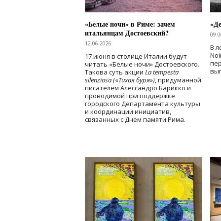
«Белые ночи» в Риме: зачем
«Д
итальянцам Достоевский?
09.0
12.06.2026
В л
Noi
17 июня в столице Италии будут
пе
читать «Белые ночи» Достоевского.
вы
Такова суть акции
La tempesta
silenziosa (
«
Тихая буря
»
)
, придуманной
писателем Алессандро Барикко и
проводимой при поддержке
городского Департамента культуры
и координации инициатив,
связанных с Днем памяти Рима.