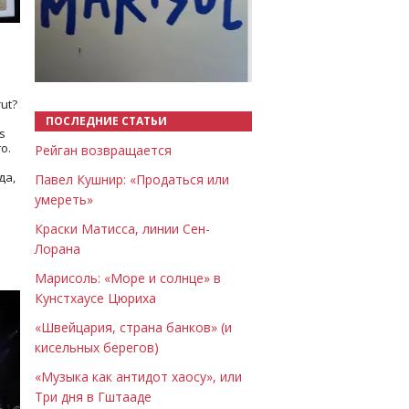
Назад
Вперёд
ut?
ПОСЛЕДНИЕ СТАТЬИ
s
о.
Рейган возвращается
да,
Павел Кушнир: «Продаться или
умереть»
Краски Матисса, линии Сен-
Лорана
Марисоль: «Море и солнце» в
Кунстхаусе Цюриха
«Швейцария, страна банков» (и
кисельных берегов)
«Музыка как антидот хаосу», или
Три дня в Гштааде