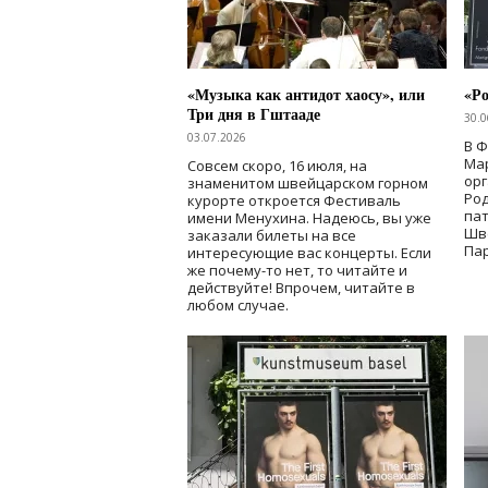
«Музыка как антидот хаосу», или
«Ро
Три дня в Гштааде
30.0
03.07.2026
В 
Мар
Совсем скоро, 16 июля, на
ор
знаменитом швейцарском горном
Ро
курорте откроется Фестиваль
па
имени Менухина. Надеюсь, вы уже
Шв
заказали билеты на все
Пар
интересующие вас концерты. Если
же почему-то нет, то читайте и
действуйте! Впрочем, читайте в
любом случае.