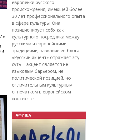
европейки русского
происхождения, имеющей более
30 лет профессионального опыта
в сфере культуры. Она
позиционирует себя как
оль
культурного посредника между
русскими и европейскими
s
традициями; название её блога
дии
«Русский акцент» отражает эту
суть – акцент является не
языковым барьером, не
политической позицией, но
отличительным культурным
отпечатком в европейском
контексте.
АФИША