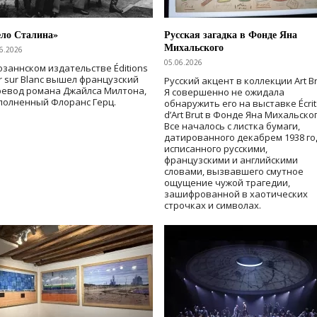
ело Сталина»
Русская загадка в Фонде Яна
Михальского
6.2026
05.06.2026
озаннском издательстве Éditions
r sur Blanc вышел французский
Русский акцент в коллекции Art Br
ревод романа Джайлса Милтона,
Я совершенно не ожидала
полненный Флоранс Герц.
обнаружить его на выставке Écrit
d’Art Brut в Фонде Яна Михальског
Все началось с листка бумаги,
датированного декабрем 1938 го
исписанного русскими,
французскими и английскими
словами, вызвавшего смутное
ощущение чужой трагедии,
зашифрованной в хаотических
строчках и символах.