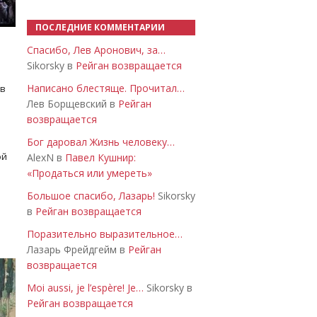
ПОСЛЕДНИЕ КОММЕНТАРИИ
Спасибо, Лев Аронович, за…
Sikorsky в
Рейган возвращается
Написано блестяще. Прочитал…
 в
Лев Борщевский в
Рейган
возвращается
Бог даровал Жизнь человеку…
ой
AlexN в
Павел Кушнир:
«Продаться или умереть»
Большое спасибо, Лазарь!
Sikorsky
в
Рейган возвращается
Поразительно выразительное…
Лазарь Фрейдгейм в
Рейган
возвращается
Moi aussi, je l’espère! Je…
Sikorsky в
Рейган возвращается