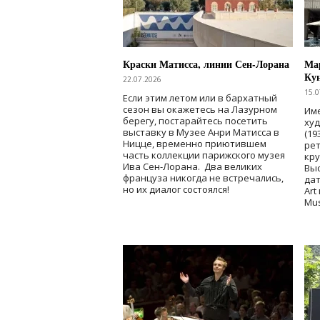
Краски Матисса, линии Сен-Лорана
Мар
Ку
22.07.2026
15.0
Если этим летом или в бархатный
сезон вы окажетесь на Лазурном
Име
берегу, постарайтесь посетить
ху
выставку в Музее Анри Матисса в
(19
Ницце, временно приютившем
рет
часть коллекции парижского музея
кр
Ива Сен-Лорана. Два великих
Выс
француза никогда не встречались,
дат
но их диалог состоялся!
Art
Mu