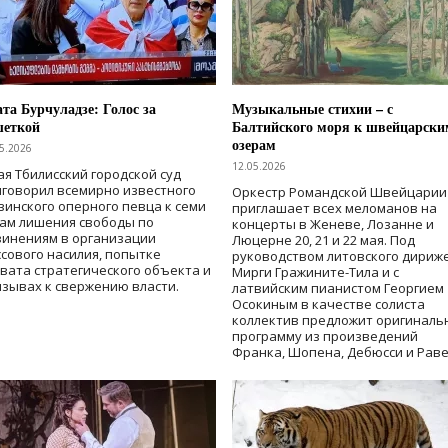
та Бурчуладзе: Голос за
Музыкальные стихии – с
шеткой
Балтийского моря к швейцарски
озерам
5.2026
12.05.2026
ая Тбилисский городской суд
говорил всемирно известного
Оркестр Романдской Швейцарии
зинского оперного певца к семи
приглашает всех меломанов на
дам лишения свободы
по
концерты в Женеве, Лозанне и
винениям в организации
Люцерне 20, 21 и 22 мая. Под
сового насилия, попытке
руководством литовского дириж
вата стратегического объекта и
Мирги Гражините-Тила и с
зывах к свержению власти
.
латвийским пианистом Георгием
Осокиным в качестве солиста
коллектив предложит оригиналь
программу из произведений
Франка, Шопена, Дебюсси и Раве