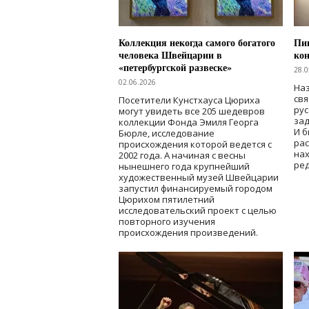
Коллекция некогда самого богатого
Пик
человека Швейцарии в
кон
«петербургской развеске»
28.0
02.06.2026
Наз
свя
Посетители Кунстхауса Цюриха
рус
могут увидеть все 205 шедевров
зад
коллекции Фонда Эмиля Георга
И б
Бюрле, исследование
рас
происхождения которой ведется с
нах
2002 года. А начиная с весны
ред
нынешнего года крупнейший
художественный музей Швейцарии
запустил финансируемый городом
Цюрихом пятилетний
исследовательский проект с целью
повторного изучения
происхождения произведений.