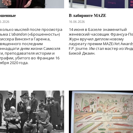
ошенные
В лабиринте MAZE
6.2026
16.06.2026
колько мыслей после просмотра
14 июня в Базеле знаменитый
льма
L'abandon
(«Брошенность»)
женевский часовщик Франсуа-П
иссера Винсента Гаренка,
Журн вручил диплом новому
священного последним
лауреату премии MAZE/Art Award
иннадцати дням жизни Самюэля
F.P. Journe. Им стал мастер из Ин
и, преподавателя истории и
Бижой Джаин.
графии, убитого во Франции 16
ября 2020 года.