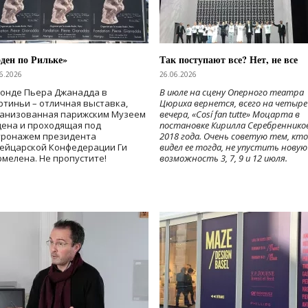
ден по Рильке»
Так поступают все? Нет, не все
6.2026
26.06.2026
Фонде Пьера Джанадда в
В июле на сцену Оперного театра
тиньи – отличная выставка,
Цюриха вернется, всего на четыре
ганизованная парижским Музеем
вечера, «Cosí fan tutte» Моцарта в
дена и проходящая под
постановке Кирилла Серебреннико
тронажем президента
2018 года. Очень советую тем, кто
ейцарской Конфедерации Ги
видел ее тогда, не упустить новую
мелена. Не пропустите!
возможность 3, 7, 9 и 12 июля.