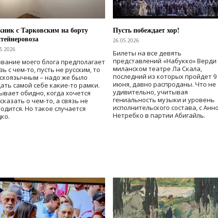
ник с Тарковским на борту
Пусть побеждает хор!
тейнеровоза
26.05.2026
5.2026
Билеты на все девять
представлений «Набукко» Верди
вание моего блога предполагает
миланском театре Ла Скала,
зь с чем-то, пусть не русским, то
последний из которых пройдет 9
скоязычным – надо же было
июня, давно распроданы. Что не
ать самой себе какие-то рамки.
удивительно, учитывая
ывает обидно, когда хочется
гениальность музыки и уровень
сказать о чем-то, а связь не
исполнительского состава, с Анн
одится. Но такое случается
Нетребко в партии Абигайль.
ко.