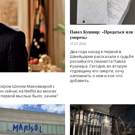
Павел Кушнир: «Продаться или
умереть»
27.07.2026
Два года назад я первой в
Швейцарии рассказала о судьбе
российского пианиста Павла
Кушнира. Сегодня, во вторую
годовщину его смерти, хочу
напомнить о нем и кое-что
добавить.
сером Шоном Макнамарой с
 сейчас на Netflix во многих
й первой мыслью было: зачем?