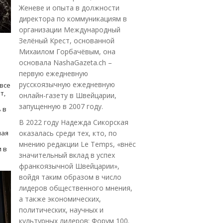
Женеве и опыта в должности
директора по коммуникациям в
организации Международный
Зелёный Крест, основанной
Михаилом Горбачёвым, она
основала NashaGazeta.ch –
первую ежедневную
русскоязычную ежедневную
все
т,
онлайн-газету в Швейцарии,
запущенную в 2007 году.
 в
В 2022 году Надежда Сикорская
ная
оказалась среди тех, кто, по
мнению редакции Le Temps, «внёс
 в
значительный вклад в успех
франкоязычной Швейцарии»,
войдя таким образом в число
лидеров общественного мнения,
а также экономических,
политических, научных и
культурных лидеров: Форум 100.