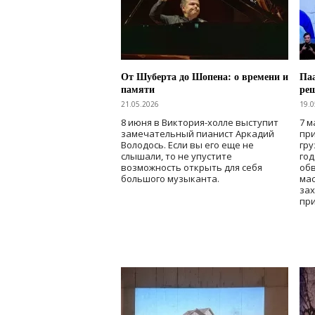
От Шуберта до Шопена: о времени и
Паа
памяти
ре
21.05.2026
19.0
8 июня в Виктория-холле выступит
7 м
замечательный пианист Аркадий
при
Володось. Если вы его еще не
гру
слышали, то не упустите
го
возможность открыть для себя
об
большого музыканта.
мас
зах
при