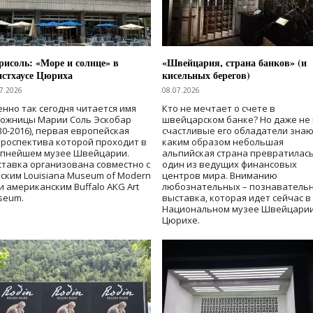
исоль: «Море и солнце» в
«Швейцария, страна банков» (и
нстхаусе Цюриха
кисельных берегов)
7.2026
08.07.2026
нно так сегодня читается имя
Кто не мечтает о счете в
дожницы Марии Соль Эскобар
швейцарском банке? Но даже не 
30-2016), первая европейская
счастливые его обладатели знаю
роспектива которой проходит в
каким образом небольшая
упнейшем музее Швейцарии.
альпийская страна превратилась
тавка организована совместно с
один из ведущих финансовых
ским Louisiana Museum of Modern
центров мира. Вниманию
 и американским Buffalo AKG Art
любознательных – познаватель
seum.
выставка, которая идет сейчас в
Национальном музее Швейцарии
Цюрихе.