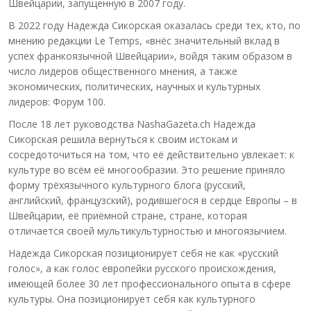
Швейцарии, запущенную в 2007 году.
В 2022 году Надежда Сикорская оказалась среди тех, кто, по
мнению редакции Le Temps, «внёс значительный вклад в
успех франкоязычной Швейцарии», войдя таким образом в
число лидеров общественного мнения, а также
экономических, политических, научных и культурных
лидеров: Форум 100.
После 18 лет руководства NashaGazeta.ch Надежда
Сикорская решила вернуться к своим истокам и
сосредоточиться на том, что её действительно увлекает: к
культуре во всём её многообразии. Это решение приняло
форму трёхязычного культурного блога (русский,
английский, французский), родившегося в сердце Европы – в
Швейцарии, её приёмной стране, стране, которая
отличается своей мультикультурностью и многоязычием.
Надежда Сикорская позиционирует себя не как «русский
голос», а как голос европейки русского происхождения,
имеющей более 30 лет профессионального опыта в сфере
культуры. Она позиционирует себя как культурного