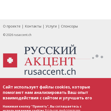
О проекте
Контакты
Услуги
Спонсоры
Footer
© 2026 rusaccent.ch
Все материалы, размещенные на веб-сайте rusaccent.ch, охраняются в
Сайт использует файлы cookies, которые
соответствии с законодательством Швейцарии об авторском праве и
международными соглашениями. Полное или частичное использование
помогают нам анализировать Ваш опыт
материалов возможно только с разрешения редакции. В случае полного
взаимодействия с сайтом и улучшать его
или частичного воспроизведения материалов сайта rusaccent.ch,
ОБЯЗАТЕЛЬНА АКТИВНАЯ ГИПЕРССЫЛКА на конкретный заимствованный
текст. Фотоизображения, размещенные редакцией rusaccent.ch, являются
Нажимая кнопку "Принять", Вы соглашаетесь с
ее исключительной собственностью. Полное или частичное
Больше информации
использованием cookies