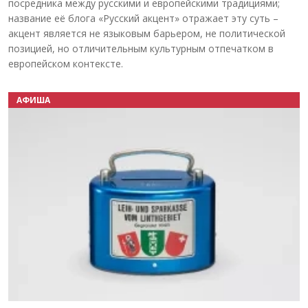
посредника между русскими и европейскими традициями;
название её блога «Русский акцент» отражает эту суть –
акцент является не языковым барьером, не политической
позицией, но отличительным культурным отпечатком в
европейском контексте.
АФИША
Назад
Вперёд