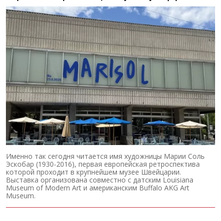
Именно так сегодня читается имя художницы Марии Соль
Эскобар (1930-2016), первая европейская ретроспектива
которой проходит в крупнейшем музее Швейцарии.
Выставка организована совместно с датским Louisiana
Museum of Modern Art и американским Buffalo AKG Art
Museum.