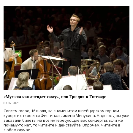
«Музыка как антидот хаосу», или Три дня в Гштааде
03.07.2026
Совсем скоро, 16 июля, на знаменитом швейцарском горном
курорте откроется Фестиваль имени Менухина. Надеюсь, вы уже
заказали билеты на все интересующие вас концерты. Если же
почему-то нет, то читайте и действуйте! Впрочем, читайте в
любом случае.