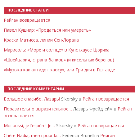
ПОСЛЕДНИЕ СТАТЬИ
Рейган возвращается
Павел Кушнир: «Продаться или умереть»
Краски Матисса, линии Сен-Лорана
Марисоль: «Море и солнце» в Кунстхаусе Цюриха
«Швейцария, страна банков» (и кисельных берегов)
«Музыка как антидот хаосу», или Три дня в Гштааде
ПОСЛЕДНИЕ КОММЕНТАРИИ
Большое спасибо, Лазарь!
Sikorsky в
Рейган возвращается
Поразительно выразительное…
Лазарь Фрейдгейм в
Рейган
возвращается
Moi aussi, je l’espère! Je…
Sikorsky в
Рейган возвращается
Chère Nadia, merci pour la…
Federica Brunelli в
Рейган