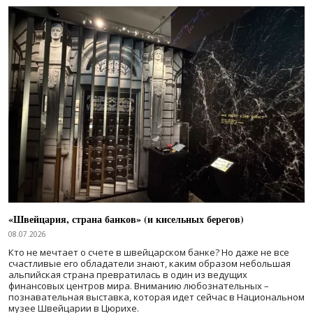
«Швейцария, страна банков» (и кисельных берегов)
08.07.2026
Кто не мечтает о счете в швейцарском банке? Но даже не все
счастливые его обладатели знают, каким образом небольшая
альпийская страна превратилась в один из ведущих
финансовых центров мира. Вниманию любознательных –
познавательная выставка, которая идет сейчас в Национальном
музее Швейцарии в Цюрихе.