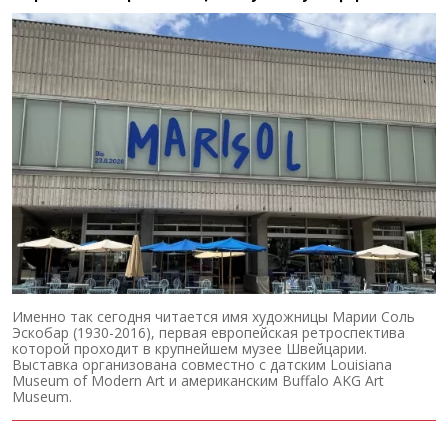
Именно так сегодня читается имя художницы Марии Соль
Эскобар (1930-2016), первая европейская ретроспектива
которой проходит в крупнейшем музее Швейцарии.
Выставка организована совместно с датским Louisiana
Museum of Modern Art и американским Buffalo AKG Art
Museum.