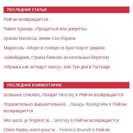
ПОСЛЕДНИЕ СТАТЬИ
Рейган возвращается
Павел Кушнир: «Продаться или умереть»
Краски Матисса, линии Сен-Лорана
Марисоль: «Море и солнце» в Кунстхаусе Цюриха
«Швейцария, страна банков» (и кисельных берегов)
«Музыка как антидот хаосу», или Три дня в Гштааде
ПОСЛЕДНИЕ КОММЕНТАРИИ
Большое спасибо, Лазарь!
Sikorsky в
Рейган возвращается
Поразительно выразительное…
Лазарь Фрейдгейм в
Рейган
возвращается
Moi aussi, je l’espère! Je…
Sikorsky в
Рейган возвращается
Chère Nadia, merci pour la…
Federica Brunelli в
Рейган