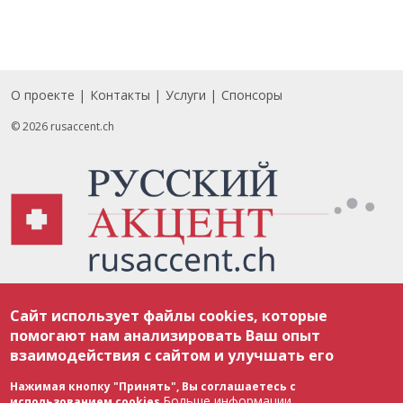
О проекте
Контакты
Услуги
Спонсоры
Footer
© 2026 rusaccent.ch
Все материалы, размещенные на веб-сайте rusaccent.ch, охраняются в
Сайт использует файлы cookies, которые
соответствии с законодательством Швейцарии об авторском праве и
международными соглашениями. Полное или частичное использование
помогают нам анализировать Ваш опыт
материалов возможно только с разрешения редакции. В случае полного
взаимодействия с сайтом и улучшать его
или частичного воспроизведения материалов сайта rusaccent.ch,
ОБЯЗАТЕЛЬНА АКТИВНАЯ ГИПЕРССЫЛКА на конкретный заимствованный
текст. Фотоизображения, размещенные редакцией rusaccent.ch, являются
Нажимая кнопку "Принять", Вы соглашаетесь с
ее исключительной собственностью. Полное или частичное
Больше информации
использованием cookies