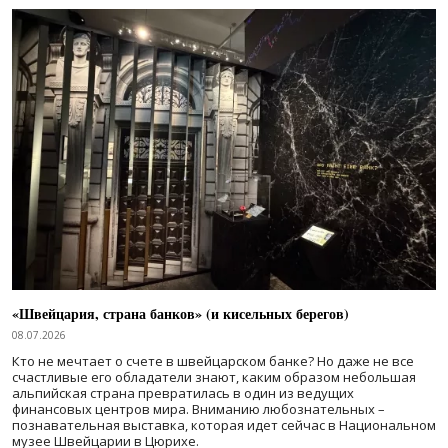
«Швейцария, страна банков» (и кисельных берегов)
08.07.2026
Кто не мечтает о счете в швейцарском банке? Но даже не все
счастливые его обладатели знают, каким образом небольшая
альпийская страна превратилась в один из ведущих
финансовых центров мира. Вниманию любознательных –
познавательная выставка, которая идет сейчас в Национальном
музее Швейцарии в Цюрихе.