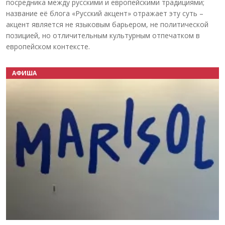
посредника между русскими и европейскими традициями;
название её блога «Русский акцент» отражает эту суть –
акцент является не языковым барьером, не политической
позицией, но отличительным культурным отпечатком в
европейском контексте.
АФИША
Назад
Вперёд