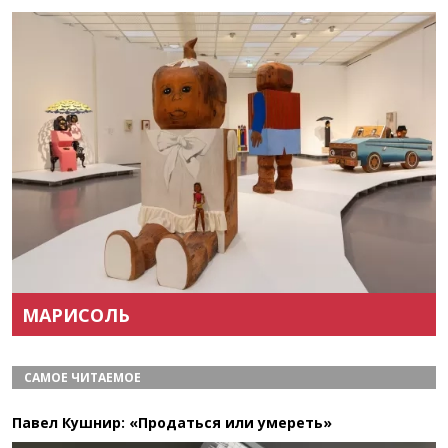
Назад
Вперёд
МАРИСОЛЬ
САМОЕ ЧИТАЕМОЕ
Павел Кушнир: «Продаться или умереть»