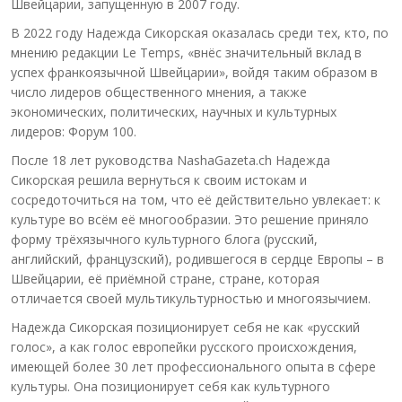
Швейцарии, запущенную в 2007 году.
В 2022 году Надежда Сикорская оказалась среди тех, кто, по
мнению редакции Le Temps, «внёс значительный вклад в
успех франкоязычной Швейцарии», войдя таким образом в
число лидеров общественного мнения, а также
экономических, политических, научных и культурных
лидеров: Форум 100.
После 18 лет руководства NashaGazeta.ch Надежда
Сикорская решила вернуться к своим истокам и
сосредоточиться на том, что её действительно увлекает: к
культуре во всём её многообразии. Это решение приняло
форму трёхязычного культурного блога (русский,
английский, французский), родившегося в сердце Европы – в
Швейцарии, её приёмной стране, стране, которая
отличается своей мультикультурностью и многоязычием.
Надежда Сикорская позиционирует себя не как «русский
голос», а как голос европейки русского происхождения,
имеющей более 30 лет профессионального опыта в сфере
культуры. Она позиционирует себя как культурного