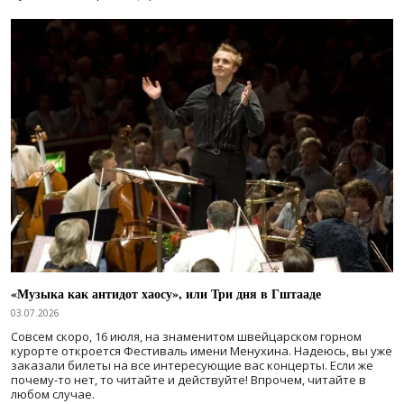
«Музыка как антидот хаосу», или Три дня в Гштааде
03.07.2026
Совсем скоро, 16 июля, на знаменитом швейцарском горном
курорте откроется Фестиваль имени Менухина. Надеюсь, вы уже
заказали билеты на все интересующие вас концерты. Если же
почему-то нет, то читайте и действуйте! Впрочем, читайте в
любом случае.